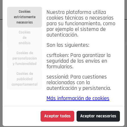
Su cuenta
Regístrese
¿Olvidó su contraseña?
Nuestra plataforma utiliza
Cookies
estrictamente
cookies técnicas o necesarias
necesarias
para su funcionamiento, como
por ejemplo el sistema de
Cookies
autenticación.
de
análisis
Son las siguientes:
MAYO DE 2023
/
ENTREVISTAS
Cookies de
csrftoken: Para garantizar la
personalización
seguridad de los envíos en
y funcionalidad
Escucha el audio de este artículo:
formularios.
Cookies de
sessionid: Para cuestiones
publicidad
relacionadas con la
comportamental
autenticación y persistencia.
00:00
31:59
Más información de cookies
SI YO FUERA ALCALDE O ALCALDESA...
Aceptar todas
Aceptar necesarias
SI YO FUERA ALCALDE