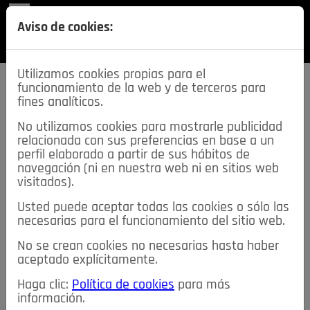
REVISTA
Aviso de cookies:
SECCIONES
Utilizamos cookies propias para el
funcionamiento de la web y de terceros para
fines analíticos.
No utilizamos cookies para mostrarle publicidad
relacionada con sus preferencias en base a un
descarga esta
perfil elaborado a partir de sus hábitos de
REVISTA
navegación (ni en nuestra web ni en sitios web
visitados).
Usted puede aceptar todas las cookies o sólo las
≡
NOTICIAS
necesarias para el funcionamiento del sitio web.
No se crean cookies no necesarias hasta haber
NOTICIAS
SERVICIOS DE INTERÉS
aceptado explícitamente.
TABLÓN DE ANUNCIOS
MIS ANUNCIOS
CONTACTO
Haga clic:
Política de cookies
para más
información.
NOSOTROS