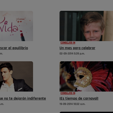
CONSEJOS IN
scar el equilibrio
Un mes para celebrar
.m.
02-09-2014 5:39 p.m.
CONSEJOS IN
e no te dejarán indiferente
¡Es tiempo de carnaval!
a.m.
19-09-2014 10:32 a.m.