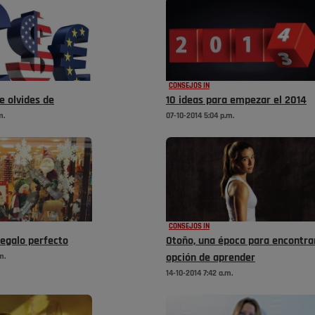
CONSEJOS IN
te olvides de
10 ideas para empezar el 2014
m.
07-10-2014 5:04 p.m.
CONSEJOS IN
regalo perfecto
Otoño, una época para encontra
m.
opción de aprender
14-10-2014 7:42 a.m.