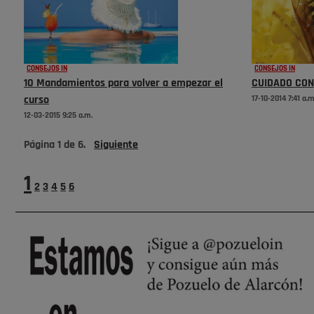
CONSEJOS IN
CONSEJOS IN
10 Mandamientos para volver a empezar el
CUIDADO CON
curso
17-10-2014 7:41 a.m
12-03-2015 9:25 a.m.
Página
1
de
6
.
Siguiente
1
2
3
4
5
6