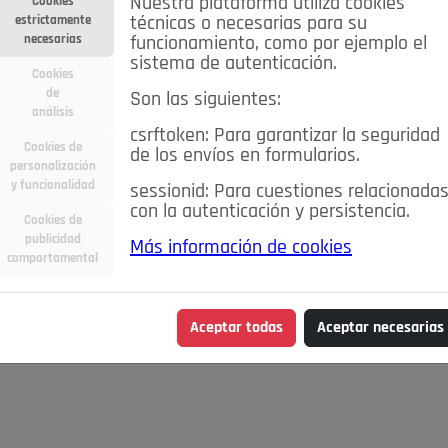
Nuestra plataforma utiliza cookies
Cookies
estrictamente
técnicas o necesarias para su
necesarias
funcionamiento, como por ejemplo el
sistema de autenticación.
Cookies
de
Son las siguientes:
análisis
csrftoken: Para garantizar la seguridad
Cookies de
de los envíos en formularios.
personalización
y funcionalidad
sessionid: Para cuestiones relacionada
con la autenticación y persistencia.
Cookies de
publicidad
Más información de cookies
qué lugares
Caridad
Comentarios
Conectados
Consejos
comportamental
Detrás de la mirada
Economía
Editorial
El Mirador
E
od&Drink
Hablemos de...
La Buena Vida
La Consulta del Do
Aceptar todas
Aceptar necesarias
s cosas claras
Lo que te dije
Moda&Belleza
Motor
Pozu
 Fuera
Sociedad
Spleen de Pozuelo
Tauromaquia
Viaje