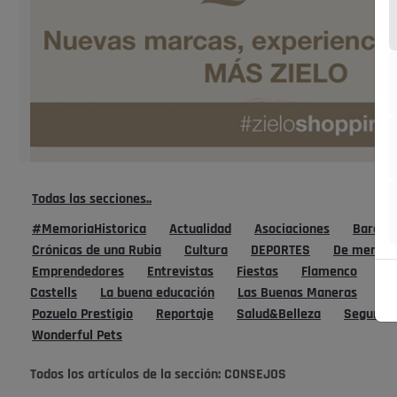
Todas las secciones..
#MemoriaHistorica
Actualidad
Asociaciones
Bares, 
Crónicas de una Rubia
Cultura
DEPORTES
De mente
Emprendedores
Entrevistas
Fiestas
Flamenco
Fo
Castells
La buena educación
Las Buenas Maneras
La
Pozuelo Prestigio
Reportaje
Salud&Belleza
Segundos
Wonderful Pets
Todos los artículos de la sección:
CONSEJOS