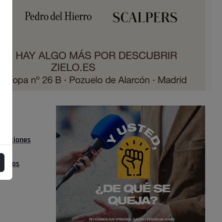
s
 IN
lecciones
ktor
eleros
s