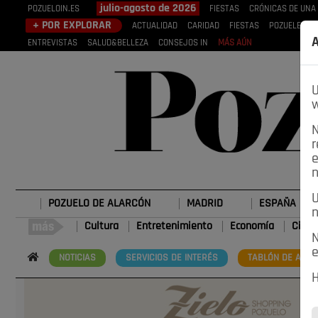
julio-agosto de 2026
POZUELOIN.ES
FIESTAS
CRÓNICAS DE UNA
+ POR EXPLORAR
ACTUALIDAD
CARIDAD
FIESTAS
POZUELEROS
A
ENTREVISTAS
SALUD&BELLEZA
CONSEJOS IN
MÁS AÚN
U
w
N
r
e
n
U
POZUELO DE ALARCÓN
MADRID
ESPAÑA
n
Cultura
Entretenimiento
Economía
Cienc
N
e
NOTICIAS
SERVICIOS DE INTERÉS
TABLÓN DE ANUN
H