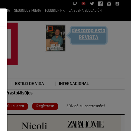
 RUBIA
SEGUNDOS FUERA
FOOD&DRINK
LA BUENA EDUCACIÓN
descarga esta
REVISTA
ESTILO DE VIDA
INTERNACIONAL
#TePrestoMisOjos
o
Su cuenta
Regístrese
¿Olvidó su contraseña?