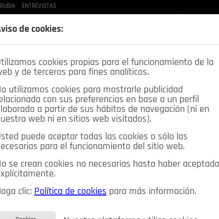
 RUBIA
ENTREVISTAS
LAS BUENAS MANERAS
LO QUE TE DIJE
SPLEEN DE POZUELO
CRÓNICAS DE UNA
viso de cookies:
tilizamos cookies propias para el funcionamiento de la
eb y de terceros para fines analíticos.
o utilizamos cookies para mostrarle publicidad
elacionada con sus preferencias en base a un perfil
laborado a partir de sus hábitos de navegación (ni en
uestra web ni en sitios web visitados).
sted puede aceptar todas las cookies o sólo las
DEPORTES
OPINIÓN IN
SALUD
🔴 EN DIRECTO
ecesarias para el funcionamiento del sitio web.
ia&Tecnología
Educación
Caridad
Pozuelo en imágenes
o se crean cookies no necesarias hasta haber aceptad
xplícitamente.
CIOS
MIS ANUNCIOS
CONTACTO
NOSOTROS
aga clic:
Política de cookies
para más información.