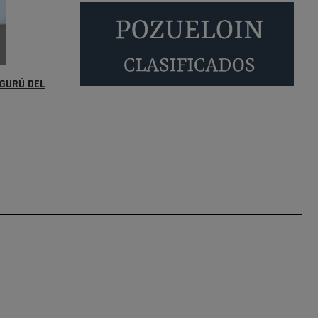
Será amigo de alguien importante...en el
Congreso, Senado, en la Policía o en la politica
Pozuelo de Alarcón
🔴 EXCLUSIVA | El
comisario de la …
 GURÚ DEL
😆Durán menos qué un caramelo en la puerta de
un colegio 🍬
Pozuelo de Alarcón
🔴 EXCLUSIVA | El
comisario de la …
se va porke no tiene piscina 🤪🤪🤪
Pozuelo de Alarcón
🔴 EXCLUSIVA | El
comisario de la …
Y ese quien es, apenas se ven patrullas en la