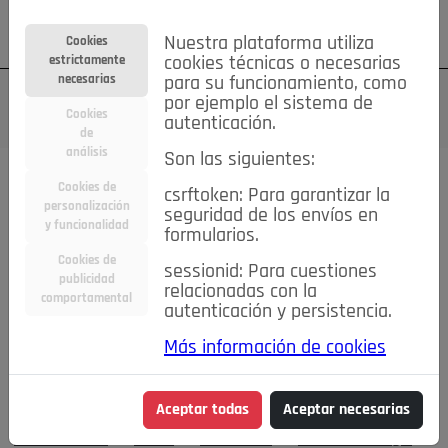
Su cuenta
Regístrese
¿Olvidó su contraseña?
Nuestra plataforma utiliza
Cookies
estrictamente
cookies técnicas o necesarias
necesarias
para su funcionamiento, como
por ejemplo el sistema de
Cookies
autenticación.
de
análisis
Son las siguientes:
Cookies de
Todas las secciones..
csrftoken: Para garantizar la
personalización
seguridad de los envíos en
#MemoriaHistorica
Actualidad
Asociaciones
Bares,
y funcionalidad
formularios.
qué lugares
Caridad
Comentarios
Conectados
Cookies de
sessionid: Para cuestiones
Consejos IN
Crónicas de una Rubia
Cultura
publicidad
relacionadas con la
DEPORTES
De mente
Detrás de la mirada
comportamental
autenticación y persistencia.
Economía
Editorial
El Mirador
Elecciones
Emprendedores
Entrevistas
Fiestas
Flamenco
Más información de cookies
Food&Drink
Hablemos de...
La Buena Vida
La Consulta
del Doktor Castells
La buena educación
Las Buenas
Aceptar todas
Aceptar necesarias
Maneras
Las cosas claras
Lo que te dije
Moda&Belleza
Motor
Pozueleros
Pozuelo Prestigio