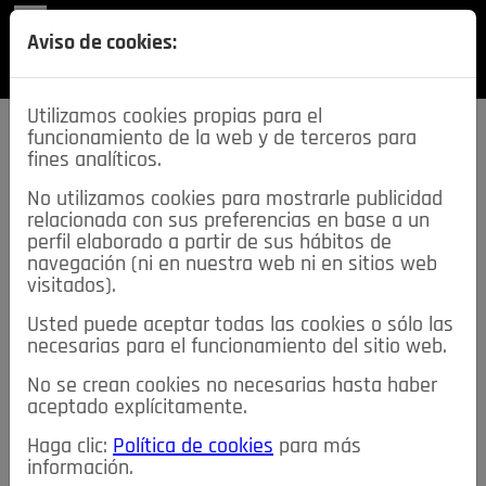
REVISTA
Aviso de cookies:
SECCIONES
Utilizamos cookies propias para el
funcionamiento de la web y de terceros para
fines analíticos.
No utilizamos cookies para mostrarle publicidad
relacionada con sus preferencias en base a un
descarga esta
perfil elaborado a partir de sus hábitos de
REVISTA
navegación (ni en nuestra web ni en sitios web
visitados).
Usted puede aceptar todas las cookies o sólo las
≡
NOTICIAS
necesarias para el funcionamiento del sitio web.
No se crean cookies no necesarias hasta haber
NOTICIAS
SERVICIOS DE INTERÉS
aceptado explícitamente.
TABLÓN DE ANUNCIOS
MIS ANUNCIOS
CONTACTO
Haga clic:
Política de cookies
para más
información.
NOSOTROS