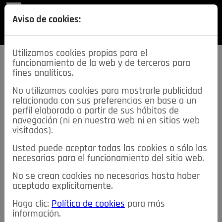
REVISTA
Aviso de cookies:
SECCIONES
Utilizamos cookies propias para el
funcionamiento de la web y de terceros para
fines analíticos.
No utilizamos cookies para mostrarle publicidad
relacionada con sus preferencias en base a un
descarga esta
perfil elaborado a partir de sus hábitos de
REVISTA
navegación (ni en nuestra web ni en sitios web
visitados).
Usted puede aceptar todas las cookies o sólo las
≡
NOTICIAS
necesarias para el funcionamiento del sitio web.
No se crean cookies no necesarias hasta haber
NOTICIAS
SERVICIOS DE INTERÉS
aceptado explícitamente.
TABLÓN DE ANUNCIOS
MIS ANUNCIOS
CONTACTO
Haga clic:
Política de cookies
para más
información.
NOSOTROS