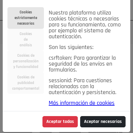
Su cuenta
Regístrese
¿Olvidó su contraseña?
Nuestra plataforma utiliza
Cookies
estrictamente
cookies técnicas o necesarias
necesarias
para su funcionamiento, como
por ejemplo el sistema de
Cookies
autenticación.
de
análisis
Son las siguientes:
Cookies de
Todas las secciones..
csrftoken: Para garantizar la
personalización
seguridad de los envíos en
#MemoriaHistorica
Actualidad
Asociaciones
Bares,
y funcionalidad
formularios.
qué lugares
Caridad
Comentarios
Conectados
Cookies de
sessionid: Para cuestiones
Consejos IN
Crónicas de una Rubia
Cultura
publicidad
relacionadas con la
DEPORTES
De mente
Detrás de la mirada
comportamental
autenticación y persistencia.
Economía
Editorial
El Mirador
Elecciones
Emprendedores
Entrevistas
Fiestas
Flamenco
Más información de cookies
Food&Drink
Hablemos de...
La Buena Vida
La Consulta
del Doktor Castells
La buena educación
Las Buenas
Aceptar todas
Aceptar necesarias
Maneras
Las cosas claras
Lo que te dije
Moda&Belleza
Motor
Pozueleros
Pozuelo Prestigio