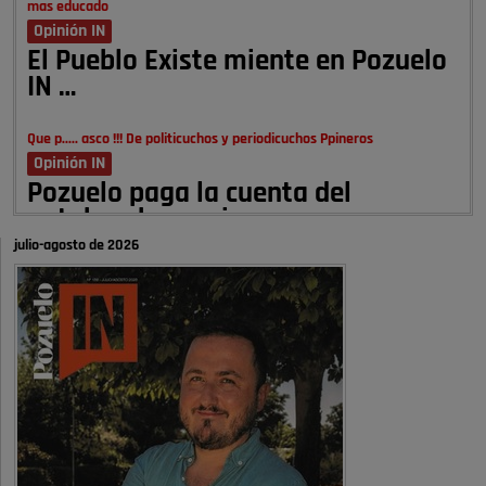
mas educado
Opinión IN
El Pueblo Existe miente en Pozuelo
IN …
Que p..... asco !!! De politicuchos y periodicuchos Ppineros
Opinión IN
Pozuelo paga la cuenta del
autobombo: casi …
julio-agosto de 2026
Señora Alcaldesa Ud no ha vivido nunca en Pozuelo , pero yo si desde
hace más de 60 años , …
Pozuelo de Alarcón
Quejas por el deterioro de la
limpieza …
A ver si es posible que haya vivienda para familias con hijos y no
solamente jóvenes que no es tan …
Pozuelo de Alarcón