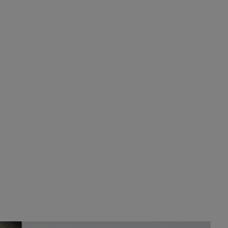
Y ese quien es, apenas se ven patrullas en la
estación, como si se van todos, no vamos a
notar …
Pozuelo de Alarcón
🔴 EXCLUSIVA | El
comisario de la …
A ver si llega alguno que de verdad le importe la
seguridad de Pozuelo
Pozuelo de Alarcón
🔴 EXCLUSIVA | El
comisario de la …
Wayne Rooney era el comisario de pozuelo?
Pozuelo de Alarcón
🔴 EXCLUSIVA | El
comisario de la …