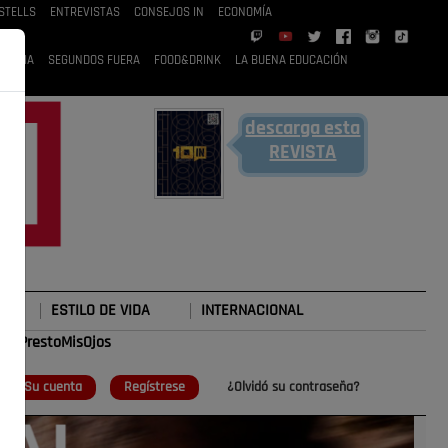
STELLS
ENTREVISTAS
CONSEJOS IN
ECONOMÍA
 RUBIA
SEGUNDOS FUERA
FOOD&DRINK
LA BUENA EDUCACIÓN
descarga esta
REVISTA
ESTILO DE VIDA
INTERNACIONAL
o
#TePrestoMisOjos
Su cuenta
Regístrese
¿Olvidó su contraseña?