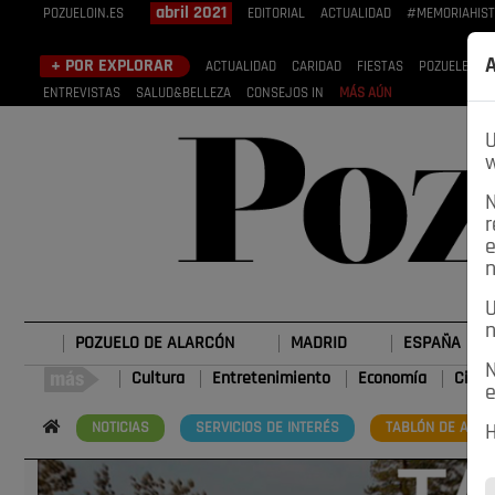
abril 2021
POZUELOIN.ES
EDITORIAL
ACTUALIDAD
#MEMORIAHIST
A
+ POR EXPLORAR
ACTUALIDAD
CARIDAD
FIESTAS
POZUELEROS
ENTREVISTAS
SALUD&BELLEZA
CONSEJOS IN
MÁS AÚN
U
w
N
r
e
n
U
n
POZUELO DE ALARCÓN
MADRID
ESPAÑA
N
Cultura
Entretenimiento
Economía
Cienc
e
NOTICIAS
SERVICIOS DE INTERÉS
TABLÓN DE ANUN
H