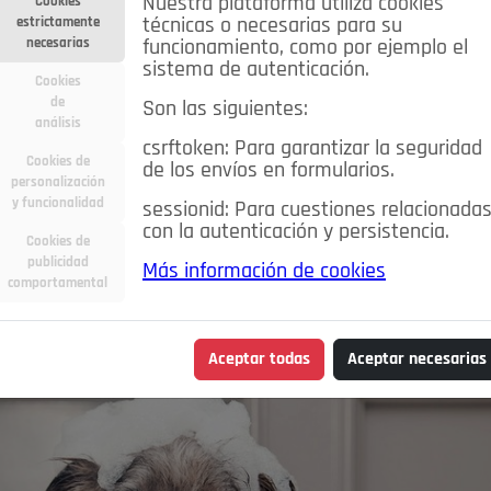
Nuestra plataforma utiliza cookies
Cookies
estrictamente
técnicas o necesarias para su
necesarias
funcionamiento, como por ejemplo el
sistema de autenticación.
Cookies
de
Son las siguientes:
análisis
csrftoken: Para garantizar la seguridad
Cookies de
de los envíos en formularios.
personalización
y funcionalidad
sessionid: Para cuestiones relacionada
con la autenticación y persistencia.
Cookies de
publicidad
Más información de cookies
comportamental
Aceptar todas
Aceptar necesarias