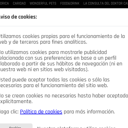
ORICA
CARIDAD
WONDERFUL PETS
FOOD&DRINK
LA CONSULTA DEL DOKTOR CA
viso de cookies:
LAS BUENAS MANERAS
LO QUE TE DIJE
SPLEEN DE POZUELO
CRÓNICAS DE UNA
tilizamos cookies propias para el funcionamiento de la
eb y de terceros para fines analíticos.
o utilizamos cookies para mostrarle publicidad
elacionada con sus preferencias en base a un perfil
laborado a partir de sus hábitos de navegación (ni en
uestra web ni en sitios web visitados).
sted puede aceptar todas las cookies o sólo las
ecesarias para el funcionamiento del sitio web.
DEPORTES
OPINIÓN IN
SALUD
🔴 EN DIRECTO
o se crean cookies no necesarias hasta haber aceptad
ia&Tecnología
Educación
Caridad
Pozuelo en imágenes
xplícitamente.
CIOS
MIS ANUNCIOS
CONTACTO
NOSOTROS
aga clic:
Política de cookies
para más información.