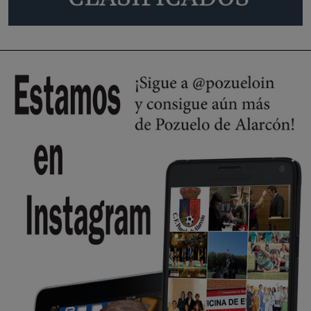
Policía o en la politica
Pozuelo de Alarcón
🔴 EXCLUSIVA | El comisario de la …
😆Durán menos qué un caramelo en la puerta de un colegio 🍬
Pozuelo de Alarcón
🔴 EXCLUSIVA | El comisario de la …
se va porke no tiene piscina 🤪🤪🤪
Pozuelo de Alarcón
🔴 EXCLUSIVA | El comisario de la …