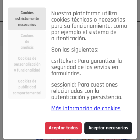
Su cuenta
Regístrese
¿Olvidó su contraseña?
Nuestra plataforma utiliza
Cookies
estrictamente
cookies técnicas o necesarias
necesarias
para su funcionamiento, como
por ejemplo el sistema de
Cookies
autenticación.
de
análisis
Son las siguientes:
Cookies de
csrftoken: Para garantizar la
PUBLICACIONES DEL AÑO:
2016
personalización
seguridad de los envíos en
y funcionalidad
formularios.
Cookies de
sessionid: Para cuestiones
publicidad
relacionadas con la
comportamental
autenticación y persistencia.
Más información de cookies
Aceptar todas
Aceptar necesarias
diciembre 2016