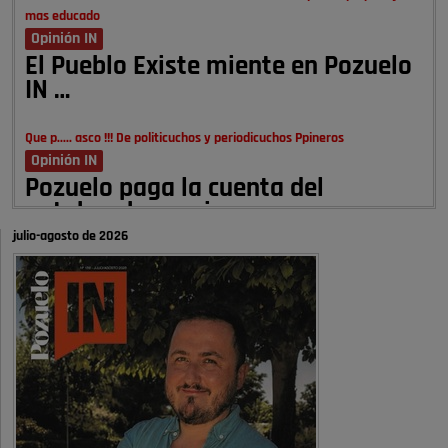
mas educado
Opinión IN
El Pueblo Existe miente en Pozuelo
IN …
Que p..... asco !!! De politicuchos y periodicuchos Ppineros
Opinión IN
Pozuelo paga la cuenta del
autobombo: casi …
julio-agosto de 2026
Señora Alcaldesa Ud no ha vivido nunca en Pozuelo , pero yo si desde
hace más de 60 años , …
Pozuelo de Alarcón
Quejas por el deterioro de la
limpieza …
A ver si es posible que haya vivienda para familias con hijos y no
solamente jóvenes que no es tan …
Pozuelo de Alarcón