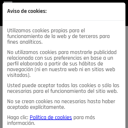
REVISTA
Aviso de cookies:
SECCIONES
Utilizamos cookies propias para el
funcionamiento de la web y de terceros para
fines analíticos.
No utilizamos cookies para mostrarle publicidad
relacionada con sus preferencias en base a un
descarga esta
perfil elaborado a partir de sus hábitos de
REVISTA
navegación (ni en nuestra web ni en sitios web
visitados).
Usted puede aceptar todas las cookies o sólo las
≡
NOTICIAS
necesarias para el funcionamiento del sitio web.
No se crean cookies no necesarias hasta haber
NOTICIAS
SERVICIOS DE INTERÉS
aceptado explícitamente.
TABLÓN DE ANUNCIOS
MIS ANUNCIOS
CONTACTO
Haga clic:
Política de cookies
para más
información.
NOSOTROS