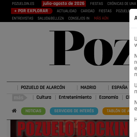
julio-agosto de 2026
POZUELOIN.ES
FIESTAS
CRÓNICAS DE UNA
+ POR EXPLORAR
ACTUALIDAD
CARIDAD
FIESTAS
POZUELEROS
A
ENTREVISTAS
SALUD&BELLEZA
CONSEJOS IN
MÁS AÚN
U
w
N
r
e
n
U
POZUELO DE ALARCÓN
MADRID
ESPAÑA
n
Cultura
Entretenimiento
Economía
Cienc
N
e
NOTICIAS
SERVICIOS DE INTERÉS
TABLÓN DE ANUN
H