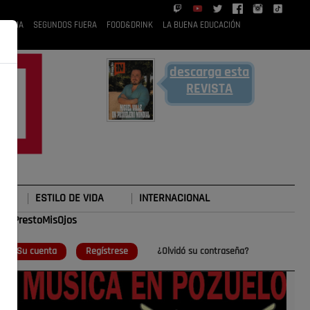
 RUBIA
SEGUNDOS FUERA
FOOD&DRINK
LA BUENA EDUCACIÓN
descarga esta
REVISTA
ESTILO DE VIDA
INTERNACIONAL
#TePrestoMisOjos
o
Su cuenta
Regístrese
¿Olvidó su contraseña?