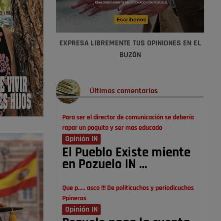
EXPRESA LIBREMENTE TUS OPINIONES EN EL
BUZÓN
Últimos comentarios
Para ser el director de comunicación se debería
rapar un poquito y ser mas educado
Opinión IN
El Pueblo Existe miente
en Pozuelo IN …
Que p..... asco !!! De politicuchos y periodicuchos
Ppineros
Opinión IN