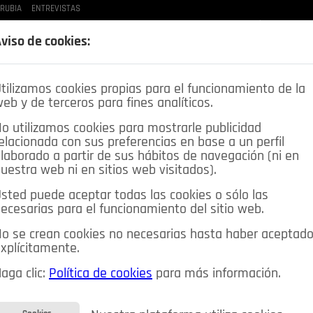
 RUBIA
ENTREVISTAS
LAS BUENAS MANERAS
LO QUE TE DIJE
SPLEEN DE POZUELO
CRÓNICAS DE UNA
viso de cookies:
tilizamos cookies propias para el funcionamiento de la
eb y de terceros para fines analíticos.
o utilizamos cookies para mostrarle publicidad
elacionada con sus preferencias en base a un perfil
laborado a partir de sus hábitos de navegación (ni en
uestra web ni en sitios web visitados).
sted puede aceptar todas las cookies o sólo las
DEPORTES
OPINIÓN IN
SALUD
🔴 EN DIRECTO
ecesarias para el funcionamiento del sitio web.
ia&Tecnología
Educación
Caridad
Pozuelo en imágenes
o se crean cookies no necesarias hasta haber aceptad
xplícitamente.
CIOS
MIS ANUNCIOS
CONTACTO
NOSOTROS
aga clic:
Política de cookies
para más información.