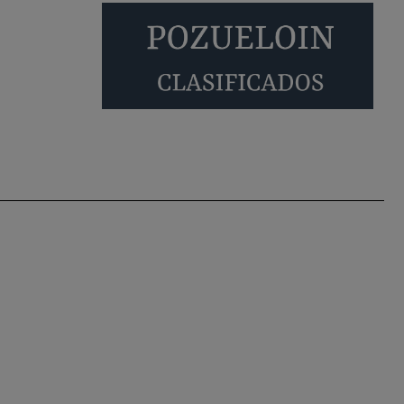
empadronados en Pozuelo para la vivienda
asequible .
Pozuelo de Alarcón
Pozuelo desbloquea
definitivamente Huerta
Grande: las obras …
También pienso que si no fuéramos tan sucios
no haría falta denunciar nada
Pozuelo de Alarcón
Quejas por el deterioro
de la limpieza …
Será amigo de alguien importante...en el
Congreso, Senado, en la Policía o en la politica
Pozuelo de Alarcón
🔴 EXCLUSIVA | El
comisario de la …