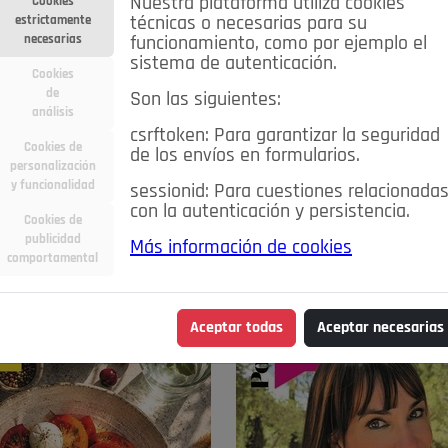
Nuestra plataforma utiliza cookies
Cookies
estrictamente
técnicas o necesarias para su
necesarias
funcionamiento, como por ejemplo el
sistema de autenticación.
Cookies
de
Son las siguientes:
análisis
csrftoken: Para garantizar la seguridad
Cookies de
de los envíos en formularios.
personalización
y funcionalidad
sessionid: Para cuestiones relacionada
con la autenticación y persistencia.
Cookies de
publicidad
Más información de cookies
comportamental
mayo de 2026
Aceptar todas
Aceptar necesarias