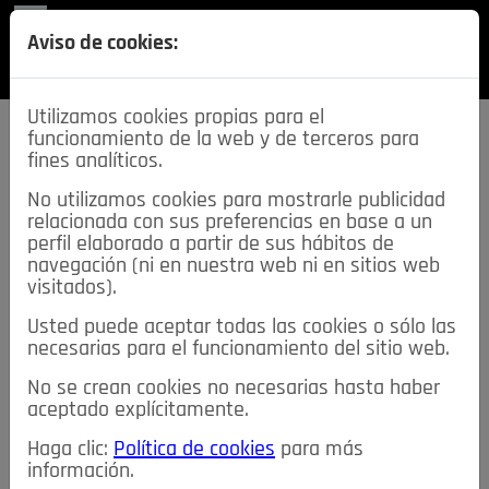
REVISTA
Aviso de cookies:
SECCIONES
Utilizamos cookies propias para el
funcionamiento de la web y de terceros para
fines analíticos.
No utilizamos cookies para mostrarle publicidad
relacionada con sus preferencias en base a un
descarga esta
perfil elaborado a partir de sus hábitos de
REVISTA
navegación (ni en nuestra web ni en sitios web
visitados).
Usted puede aceptar todas las cookies o sólo las
≡
NOTICIAS
necesarias para el funcionamiento del sitio web.
No se crean cookies no necesarias hasta haber
NOTICIAS
SERVICIOS DE INTERÉS
aceptado explícitamente.
TABLÓN DE ANUNCIOS
MIS ANUNCIOS
CONTACTO
Haga clic:
Política de cookies
para más
información.
NOSOTROS