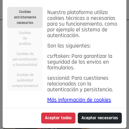
Su cuenta
Regístrese
¿Olvidó su contraseña?
Nuestra plataforma utiliza
Cookies
estrictamente
cookies técnicas o necesarias
necesarias
para su funcionamiento, como
por ejemplo el sistema de
Cookies
autenticación.
de
análisis
Son las siguientes:
Cookies de
csrftoken: Para garantizar la
PUBLICACIONES DEL AÑO:
2024
personalización
seguridad de los envíos en
y funcionalidad
formularios.
diciembre de 2024
Cookies de
sessionid: Para cuestiones
publicidad
relacionadas con la
comportamental
autenticación y persistencia.
Más información de cookies
Aceptar todas
Aceptar necesarias