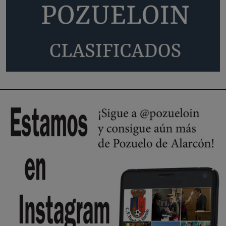
🔴 EXCLUSIVA | El comisario de la …
😆Durán menos qué un caramelo en la puerta de un colegio 🍬
Pozuelo de Alarcón
🔴 EXCLUSIVA | El comisario de la …
se va porke no tiene piscina 🤪🤪🤪
Pozuelo de Alarcón
🔴 EXCLUSIVA | El comisario de la …
Y ese quien es, apenas se ven patrullas en la estación, como si se van
todos, no vamos a notar …
Pozuelo de Alarcón
🔴 EXCLUSIVA | El comisario de la …