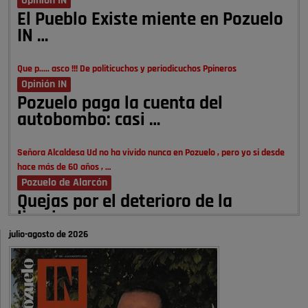
Opinión IN
El Pueblo Existe miente en Pozuelo
IN …
Que p..... asco !!! De politicuchos y periodicuchos Ppineros
Opinión IN
Pozuelo paga la cuenta del
autobombo: casi …
Señora Alcaldesa Ud no ha vivido nunca en Pozuelo , pero yo si desde
hace más de 60 años , …
Pozuelo de Alarcón
Quejas por el deterioro de la
limpieza …
julio-agosto de 2026
A ver si es posible que haya vivienda para familias con hijos y no
solamente jóvenes que no es tan …
Pozuelo de Alarcón
Pozuelo desbloquea