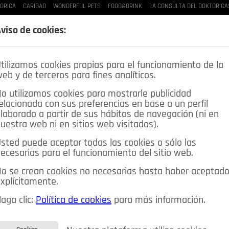
ORICA
CARIDAD
WONDERFUL PETS
FOOD&DRINK
LA CONSULTA DEL DOKTOR CA
viso de cookies:
LAS BUENAS MANERAS
LO QUE TE DIJE
SPLEEN DE POZUELO
CRÓNICAS DE UNA
tilizamos cookies propias para el funcionamiento de la
eb y de terceros para fines analíticos.
o utilizamos cookies para mostrarle publicidad
elacionada con sus preferencias en base a un perfil
laborado a partir de sus hábitos de navegación (ni en
uestra web ni en sitios web visitados).
sted puede aceptar todas las cookies o sólo las
ecesarias para el funcionamiento del sitio web.
DEPORTES
OPINIÓN IN
SALUD
🔴 EN DIRECTO
o se crean cookies no necesarias hasta haber aceptad
ia&Tecnología
Educación
Caridad
Pozuelo en imágenes
xplícitamente.
CIOS
MIS ANUNCIOS
CONTACTO
NOSOTROS
aga clic:
Política de cookies
para más información.