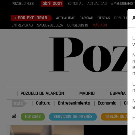
abril 2021
POZUELOIN.ES
EDITORIAL
ACTUALIDAD
#MEMORIAHIST
A
+ POR EXPLORAR
ACTUALIDAD
CARIDAD
FIESTAS
POZUELEROS
ENTREVISTAS
SALUD&BELLEZA
CONSEJOS IN
MÁS AÚN
U
w
N
r
e
n
U
n
POZUELO DE ALARCÓN
MADRID
ESPAÑA
N
Cultura
Entretenimiento
Economía
Cienc
e
NOTICIAS
SERVICIOS DE INTERÉS
TABLÓN DE ANUN
H