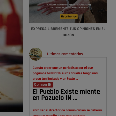
EXPRESA LIBREMENTE TUS OPINIONES EN EL
BUZÓN
Últimos comentarios
Cuesta creer que un periodista por el que
pagamos 69.881,14 euros anuales tenga una
prosa tan limitada y un texto …
Opinión IN
El Pueblo Existe miente
en Pozuelo IN …
Para ser el director de comunicación se debería
rapar un poquito y ser mas educado