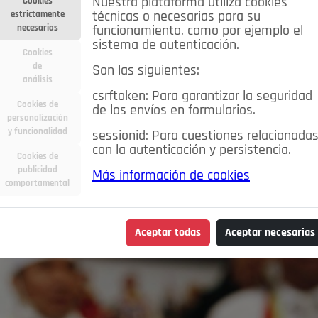
Nuestra plataforma utiliza cookies
Cookies
estrictamente
técnicas o necesarias para su
necesarias
funcionamiento, como por ejemplo el
sistema de autenticación.
Cookies
de
Son las siguientes:
análisis
csrftoken: Para garantizar la seguridad
Cookies de
de los envíos en formularios.
personalización
y funcionalidad
sessionid: Para cuestiones relacionada
con la autenticación y persistencia.
Cookies de
publicidad
Más información de cookies
comportamental
Aceptar todas
Aceptar necesarias