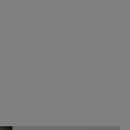
de la limpieza …
Será amigo de alguien importante...en el
Congreso, Senado, en la Policía o en la politica
Pozuelo de Alarcón
🔴 EXCLUSIVA | El
comisario de la …
😆Durán menos qué un caramelo en la puerta de
un colegio 🍬
Pozuelo de Alarcón
🔴 EXCLUSIVA | El
comisario de la …
se va porke no tiene piscina 🤪🤪🤪
Pozuelo de Alarcón
🔴 EXCLUSIVA | El
comisario de la …