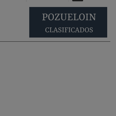
familias con hijos y no solamente jóvenes que no
es tan …
Pozuelo de Alarcón
Pozuelo desbloquea
definitivamente Huerta
Grande: las obras …
Donde pueden inscribirse las personas
empadronados en Pozuelo para la vivienda
asequible .
Pozuelo de Alarcón
Pozuelo desbloquea
definitivamente Huerta
Grande: las obras …
También pienso que si no fuéramos tan sucios
no haría falta denunciar nada
Pozuelo de Alarcón
Quejas por el deterioro