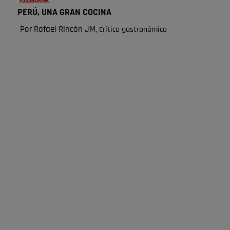
FOOD&DRINK
PERÚ, UNA GRAN COCINA
Por Rafael Rincón JM, c
rítico gastronómico