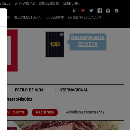
STELLS
ENTREVISTAS
CONSEJOS IN
ECONOMÍA
 RUBIA
SEGUNDOS FUERA
FOOD&DRINK
LA BUENA EDUCACIÓN
descarga esta
REVISTA
ESTILO DE VIDA
INTERNACIONAL
o
#TePrestoMisOjos
Su cuenta
Regístrese
¿Olvidó su contraseña?