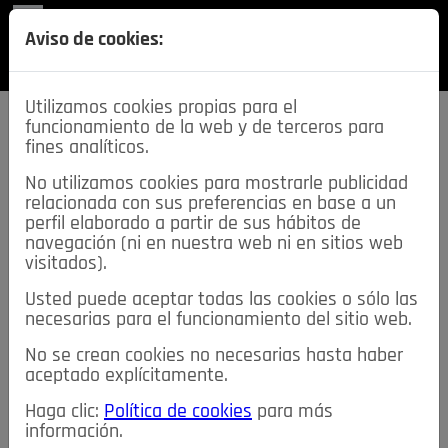
REVISTA
Aviso de cookies:
SECCIONES
Utilizamos cookies propias para el
funcionamiento de la web y de terceros para
fines analíticos.
No utilizamos cookies para mostrarle publicidad
relacionada con sus preferencias en base a un
descarga esta
perfil elaborado a partir de sus hábitos de
REVISTA
navegación (ni en nuestra web ni en sitios web
visitados).
Usted puede aceptar todas las cookies o sólo las
≡
NOTICIAS
necesarias para el funcionamiento del sitio web.
No se crean cookies no necesarias hasta haber
NOTICIAS
SERVICIOS DE INTERÉS
aceptado explícitamente.
TABLÓN DE ANUNCIOS
MIS ANUNCIOS
CONTACTO
Haga clic:
Política de cookies
para más
información.
NOSOTROS