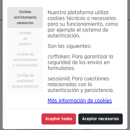
Su cuenta
Regístrese
¿Olvidó su contraseña?
Nuestra plataforma utiliza
Cookies
estrictamente
cookies técnicas o necesarias
necesarias
para su funcionamiento, como
por ejemplo el sistema de
Cookies
autenticación.
de
análisis
Son las siguientes:
Cookies de
csrftoken: Para garantizar la
personalización
seguridad de los envíos en
y funcionalidad
formularios.
Cookies de
sessionid: Para cuestiones
publicidad
relacionadas con la
comportamental
autenticación y persistencia.
Más información de cookies
Aceptar todas
Aceptar necesarias