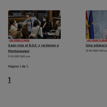
LAS COSAS CLARAS
LAS COSAS CLARA
¡Lean más el B.O.E. y reclamen a
¡Una edukacio
Montesquieu!
13-02-2021 5:43 p.
11-01-2021 9:02 a.m.
Página
1
de
1
.
1