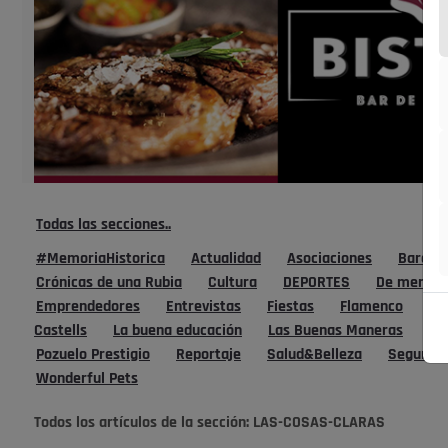
Todas las secciones..
#MemoriaHistorica
Actualidad
Asociaciones
Bares, 
Crónicas de una Rubia
Cultura
DEPORTES
De mente
Emprendedores
Entrevistas
Fiestas
Flamenco
Fo
Castells
La buena educación
Las Buenas Maneras
La
Pozuelo Prestigio
Reportaje
Salud&Belleza
Segundos
Wonderful Pets
Todos los artículos de la sección:
LAS-COSAS-CLARAS