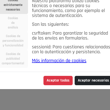
Nuestra plataforma utiliza cookies
Cookies
estrictamente
técnicas o necesarias para su
necesarias
funcionamiento, como por ejemplo el
sistema de autenticación.
Cookies
de
Son las siguientes:
análisis
csrftoken: Para garantizar la seguridad
Cookies de
de los envíos en formularios.
personalización
y funcionalidad
sessionid: Para cuestiones relacionada
con la autenticación y persistencia.
Cookies de
publicidad
Más información de cookies
qué lugares
Caridad
Comentarios
Conectados
Consejos
comportamental
Detrás de la mirada
Economía
Editorial
El Mirador
E
od&Drink
Hablemos de...
La Buena Vida
La Consulta del Do
Aceptar todas
Aceptar necesarias
s cosas claras
Lo que te dije
Moda&Belleza
Motor
Pozu
 Fuera
Sociedad
Spleen de Pozuelo
Tauromaquia
Viaje