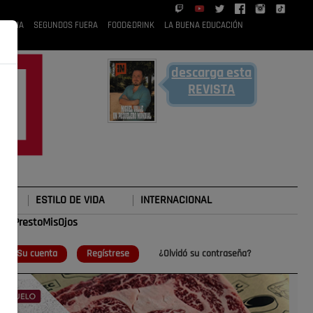
 RUBIA
SEGUNDOS FUERA
FOOD&DRINK
LA BUENA EDUCACIÓN
descarga esta
REVISTA
ESTILO DE VIDA
INTERNACIONAL
#TePrestoMisOjos
o
Su cuenta
Regístrese
¿Olvidó su contraseña?