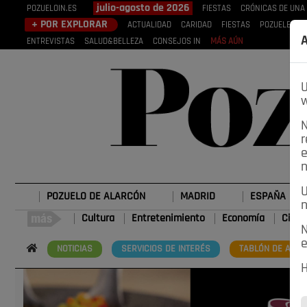
julio-agosto de 2026
POZUELOIN.ES
FIESTAS
CRÓNICAS DE UNA
+ POR EXPLORAR
ACTUALIDAD
CARIDAD
FIESTAS
POZUELEROS
A
ENTREVISTAS
SALUD&BELLEZA
CONSEJOS IN
MÁS AÚN
U
w
N
r
e
n
U
POZUELO DE ALARCÓN
MADRID
ESPAÑA
n
Cultura
Entretenimiento
Economía
Cienc
N
e
NOTICIAS
SERVICIOS DE INTERÉS
TABLÓN DE ANUN
H