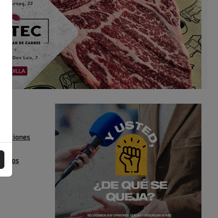
s
 IN
lecciones
ktor
eleros
s