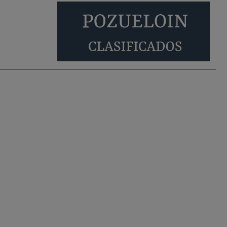
empadronados en Pozuelo para la vivienda
asequible .
Pozuelo de Alarcón
Pozuelo desbloquea
definitivamente Huerta
Grande: las obras …
También pienso que si no fuéramos tan sucios
no haría falta denunciar nada
Pozuelo de Alarcón
Quejas por el deterioro
de la limpieza …
Será amigo de alguien importante...en el
Congreso, Senado, en la Policía o en la politica
Pozuelo de Alarcón
🔴 EXCLUSIVA | El
comisario de la …