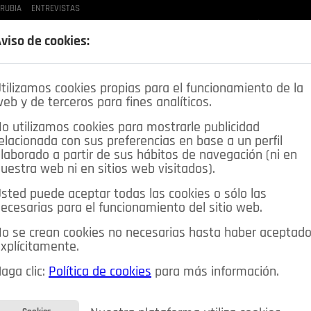
 RUBIA
ENTREVISTAS
LAS BUENAS MANERAS
LO QUE TE DIJE
SPLEEN DE POZUELO
CRÓNICAS DE UNA
viso de cookies:
tilizamos cookies propias para el funcionamiento de la
eb y de terceros para fines analíticos.
o utilizamos cookies para mostrarle publicidad
elacionada con sus preferencias en base a un perfil
laborado a partir de sus hábitos de navegación (ni en
uestra web ni en sitios web visitados).
sted puede aceptar todas las cookies o sólo las
DEPORTES
OPINIÓN IN
SALUD
🔴 EN DIRECTO
ecesarias para el funcionamiento del sitio web.
ia&Tecnología
Educación
Caridad
Pozuelo en imágenes
o se crean cookies no necesarias hasta haber aceptad
xplícitamente.
CIOS
MIS ANUNCIOS
CONTACTO
NOSOTROS
aga clic:
Política de cookies
para más información.