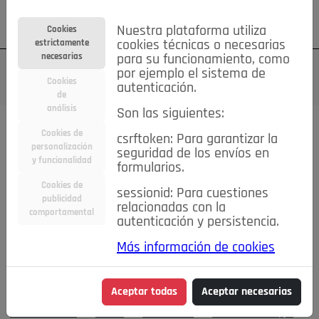
Su cuenta
Regístrese
¿Olvidó su contraseña?
Nuestra plataforma utiliza
Cookies
estrictamente
cookies técnicas o necesarias
necesarias
para su funcionamiento, como
por ejemplo el sistema de
Cookies
autenticación.
de
análisis
Son las siguientes:
Cookies de
Todas las secciones..
csrftoken: Para garantizar la
personalización
seguridad de los envíos en
#MemoriaHistorica
Actualidad
Asociaciones
Bares,
y funcionalidad
formularios.
qué lugares
Caridad
Comentarios
Conectados
Cookies de
sessionid: Para cuestiones
Consejos IN
Crónicas de una Rubia
Cultura
publicidad
relacionadas con la
DEPORTES
De mente
Detrás de la mirada
comportamental
autenticación y persistencia.
Economía
Editorial
El Mirador
Elecciones
Emprendedores
Entrevistas
Fiestas
Flamenco
Más información de cookies
Food&Drink
Hablemos de...
La Buena Vida
La Consulta
del Doktor Castells
La buena educación
Las Buenas
Aceptar todas
Aceptar necesarias
Maneras
Las cosas claras
Lo que te dije
Moda&Belleza
Motor
Pozueleros
Pozuelo Prestigio