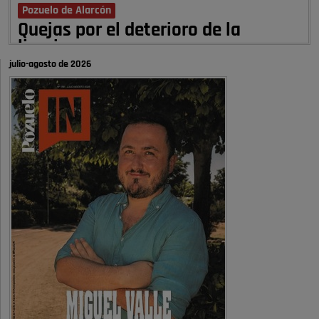
Pozuelo de Alarcón
Quejas por el deterioro de la
limpieza …
julio-agosto de 2026
A ver si es posible que haya vivienda para familias con hijos y no
solamente jóvenes que no es tan …
Pozuelo de Alarcón
Pozuelo desbloquea
definitivamente Huerta Grande: las
obras …
Donde pueden inscribirse las personas empadronados en Pozuelo para
la vivienda asequible .
Pozuelo de Alarcón
Pozuelo desbloquea
definitivamente Huerta Grande: las
obras …