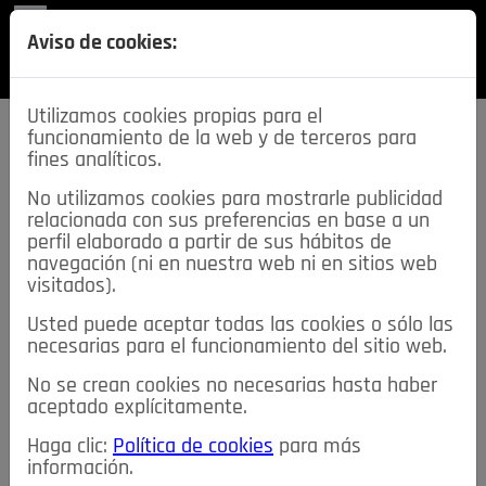
REVISTA
Aviso de cookies:
SECCIONES
Utilizamos cookies propias para el
funcionamiento de la web y de terceros para
fines analíticos.
No utilizamos cookies para mostrarle publicidad
relacionada con sus preferencias en base a un
descarga esta
perfil elaborado a partir de sus hábitos de
REVISTA
navegación (ni en nuestra web ni en sitios web
visitados).
Usted puede aceptar todas las cookies o sólo las
≡
NOTICIAS
necesarias para el funcionamiento del sitio web.
No se crean cookies no necesarias hasta haber
NOTICIAS
SERVICIOS DE INTERÉS
aceptado explícitamente.
TABLÓN DE ANUNCIOS
MIS ANUNCIOS
CONTACTO
Haga clic:
Política de cookies
para más
información.
NOSOTROS