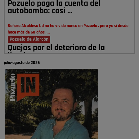
Pozuelo paga la cuenta del
autobombo: casi …
Señora Alcaldesa Ud no ha vivido nunca en Pozuelo , pero yo si desde
hace más de 60 años , …
Pozuelo de Alarcón
Quejas por el deterioro de la
limpieza …
julio-agosto de 2026
A ver si es posible que haya vivienda para familias con hijos y no
solamente jóvenes que no es tan …
Pozuelo de Alarcón
Pozuelo desbloquea
definitivamente Huerta Grande: las
obras …
Donde pueden inscribirse las personas empadronados en Pozuelo para
la vivienda asequible .
Pozuelo de Alarcón