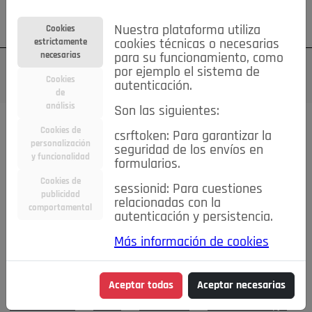
Su cuenta
Regístrese
¿Olvidó su contraseña?
Nuestra plataforma utiliza
Cookies
estrictamente
cookies técnicas o necesarias
necesarias
para su funcionamiento, como
por ejemplo el sistema de
Cookies
autenticación.
de
análisis
Son las siguientes:
Cookies de
Todas las secciones..
csrftoken: Para garantizar la
personalización
seguridad de los envíos en
#MemoriaHistorica
Actualidad
Asociaciones
Bares,
y funcionalidad
formularios.
qué lugares
Caridad
Comentarios
Conectados
Cookies de
sessionid: Para cuestiones
Consejos IN
Crónicas de una Rubia
Cultura
publicidad
relacionadas con la
DEPORTES
De mente
Detrás de la mirada
comportamental
autenticación y persistencia.
Economía
Editorial
El Mirador
Elecciones
Emprendedores
Entrevistas
Fiestas
Flamenco
Más información de cookies
Food&Drink
Hablemos de...
La Buena Vida
La Consulta
del Doktor Castells
La buena educación
Las Buenas
Aceptar todas
Aceptar necesarias
Maneras
Las cosas claras
Lo que te dije
Moda&Belleza
Motor
Pozueleros
Pozuelo Prestigio