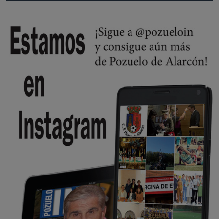
se va porke no tiene piscina 🤪🤪🤪
Pozuelo de Alarcón
🔴 EXCLUSIVA | El comisario de la …
Y ese quien es, apenas se ven patrullas en la estación, como si se van
todos, no vamos a notar …
Pozuelo de Alarcón
🔴 EXCLUSIVA | El comisario de la …