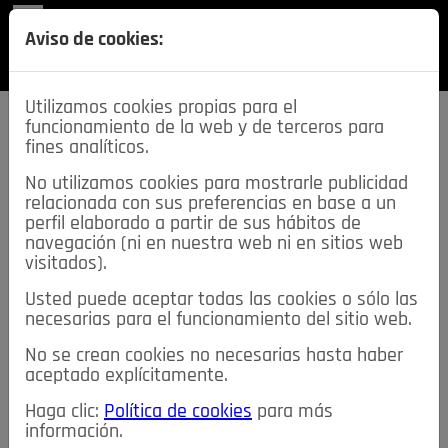
REVISTA
Aviso de cookies:
SECCIONES
Utilizamos cookies propias para el
funcionamiento de la web y de terceros para
fines analíticos.
No utilizamos cookies para mostrarle publicidad
relacionada con sus preferencias en base a un
descarga esta
perfil elaborado a partir de sus hábitos de
REVISTA
navegación (ni en nuestra web ni en sitios web
visitados).
Usted puede aceptar todas las cookies o sólo las
≡
NOTICIAS
necesarias para el funcionamiento del sitio web.
No se crean cookies no necesarias hasta haber
NOTICIAS
SERVICIOS DE INTERÉS
aceptado explícitamente.
TABLÓN DE ANUNCIOS
MIS ANUNCIOS
CONTACTO
Haga clic:
Política de cookies
para más
información.
NOSOTROS