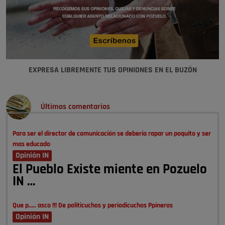
EXPRESA LIBREMENTE TUS OPINIONES EN EL BUZÓN
Últimos comentarios
Para ser el director de comunicación se debería rapar un poquito y ser
mas educado
Opinión IN
El Pueblo Existe miente en Pozuelo
IN …
Que p..... asco !!! De politicuchos y periodicuchos Ppineros
Opinión IN