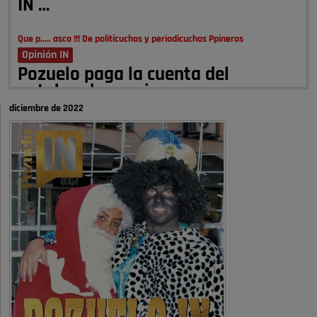
IN …
Que p..... asco !!! De politicuchos y periodicuchos Ppineros
Opinión IN
Pozuelo paga la cuenta del
autobombo: casi …
diciembre de 2022
Señora Alcaldesa Ud no ha vivido nunca en Pozuelo , pero yo si desde
hace más de 60 años , …
Pozuelo de Alarcón
Quejas por el deterioro de la
limpieza …
A ver si es posible que haya vivienda para familias con hijos y no
solamente jóvenes que no es tan …
Pozuelo de Alarcón
Pozuelo desbloquea
definitivamente Huerta Grande: las
obras …