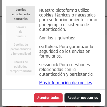
Su cuenta
Regístrese
¿Olvidó su contraseña?
Nuestra plataforma utiliza
Cookies
estrictamente
cookies técnicas o necesarias
necesarias
para su funcionamiento, como
por ejemplo el sistema de
Cookies
autenticación.
de
análisis
Son las siguientes:
DICIEMBRE DE 2022
/
DE MENTE
Cookies de
csrftoken: Para garantizar la
personalización
seguridad de los envíos en
CORAZÓN LOCO
y funcionalidad
formularios.
Cookies de
sessionid: Para cuestiones
publicidad
12-12-2022 7:55 p.m.
relacionadas con la
comportamental
autenticación y persistencia.
Más información de cookies
Aceptar todas
Aceptar necesarias