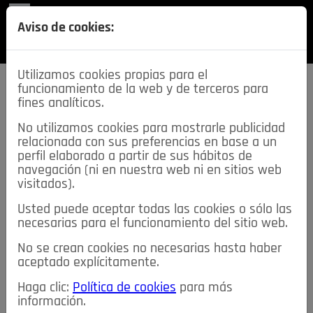
REVISTA
Aviso de cookies:
SECCIONES
Utilizamos cookies propias para el
funcionamiento de la web y de terceros para
fines analíticos.
No utilizamos cookies para mostrarle publicidad
relacionada con sus preferencias en base a un
descarga esta
perfil elaborado a partir de sus hábitos de
REVISTA
navegación (ni en nuestra web ni en sitios web
visitados).
Usted puede aceptar todas las cookies o sólo las
≡
NOTICIAS
necesarias para el funcionamiento del sitio web.
No se crean cookies no necesarias hasta haber
NOTICIAS
SERVICIOS DE INTERÉS
aceptado explícitamente.
TABLÓN DE ANUNCIOS
MIS ANUNCIOS
CONTACTO
Haga clic:
Política de cookies
para más
información.
NOSOTROS