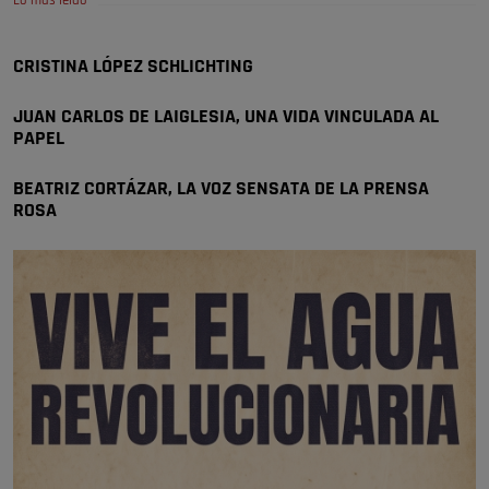
Lo más leído
😆Durán menos qué un caramelo en la puerta de un colegio 🍬
Pozuelo de Alarcón
CRISTINA LÓPEZ SCHLICHTING
🔴 EXCLUSIVA | El comisario de la …
JUAN CARLOS DE LAIGLESIA, UNA VIDA VINCULADA AL
se va porke no tiene piscina 🤪🤪🤪
PAPEL
Pozuelo de Alarcón
🔴 EXCLUSIVA | El comisario de la …
BEATRIZ CORTÁZAR, LA VOZ SENSATA DE LA PRENSA
ROSA