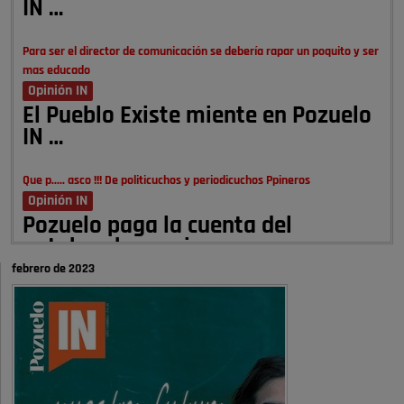
IN …
Para ser el director de comunicación se debería rapar un poquito y ser
mas educado
Opinión IN
El Pueblo Existe miente en Pozuelo
IN …
Que p..... asco !!! De politicuchos y periodicuchos Ppineros
Opinión IN
Pozuelo paga la cuenta del
autobombo: casi …
febrero de 2023
Señora Alcaldesa Ud no ha vivido nunca en Pozuelo , pero yo si desde
hace más de 60 años , …
Pozuelo de Alarcón
Quejas por el deterioro de la
limpieza …