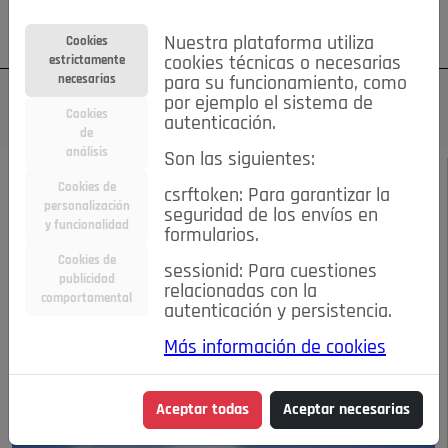
Su cuenta
Regístrese
¿Olvidó su contraseña?
Nuestra plataforma utiliza
Cookies
estrictamente
cookies técnicas o necesarias
necesarias
para su funcionamiento, como
por ejemplo el sistema de
Cookies
autenticación.
de
análisis
Son las siguientes:
FEBRERO DE 2023
/
DE MENTE
Cookies de
csrftoken: Para garantizar la
personalización
seguridad de los envíos en
¿QUÉ QUIERES SER DE
y funcionalidad
formularios.
Cookies de
sessionid: Para cuestiones
MAYOR?
publicidad
relacionadas con la
comportamental
autenticación y persistencia.
13-02-2023 8:35 p.m.
Más información de cookies
Aceptar todas
Aceptar necesarias