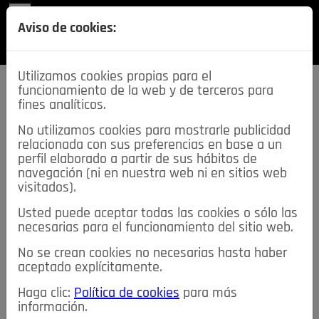
REVISTA
Aviso de cookies:
SECCIONES
Utilizamos cookies propias para el
funcionamiento de la web y de terceros para
fines analíticos.
No utilizamos cookies para mostrarle publicidad
relacionada con sus preferencias en base a un
descarga esta
perfil elaborado a partir de sus hábitos de
REVISTA
navegación (ni en nuestra web ni en sitios web
visitados).
Usted puede aceptar todas las cookies o sólo las
≡
NOTICIAS
necesarias para el funcionamiento del sitio web.
No se crean cookies no necesarias hasta haber
NOTICIAS
SERVICIOS DE INTERÉS
aceptado explícitamente.
TABLÓN DE ANUNCIOS
MIS ANUNCIOS
CONTACTO
Haga clic:
Política de cookies
para más
información.
NOSOTROS