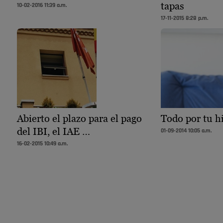
tapas
10-02-2016 11:39 a.m.
17-11-2015 8:28 p.m.
Abierto el plazo para el pago
Todo por tu h
del IBI, el IAE …
01-09-2014 10:05 a.m.
16-02-2015 10:49 a.m.