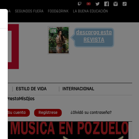
 RUBIA
SEGUNDOS FUERA
FOOD&DRINK
LA BUENA EDUCACIÓN
descarga esta
REVISTA
ESTILO DE VIDA
INTERNACIONAL
#TePrestoMisOjos
o
Su cuenta
Regístrese
¿Olvidó su contraseña?