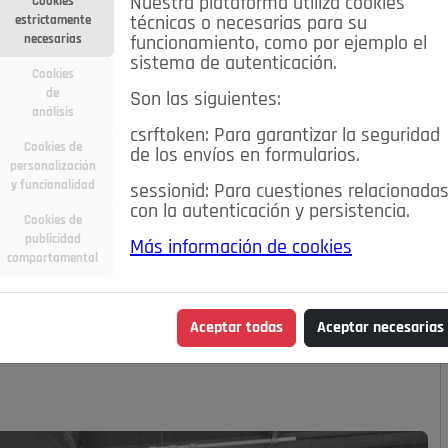
Nuestra plataforma utiliza cookies
Cookies
estrictamente
técnicas o necesarias para su
necesarias
funcionamiento, como por ejemplo el
sistema de autenticación.
Cookies
de
Son las siguientes:
análisis
csrftoken: Para garantizar la seguridad
Cookies de
de los envíos en formularios.
personalización
y funcionalidad
sessionid: Para cuestiones relacionada
con la autenticación y persistencia.
Cookies de
publicidad
Más información de cookies
 en el XI Torneo de
comportamental
Aceptar todas
Aceptar necesarias