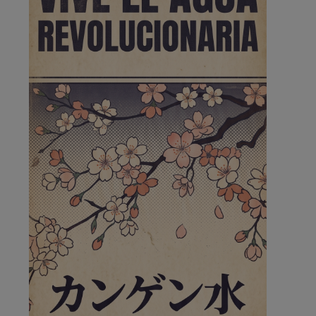
de la …
A ver si llega alguno que de verdad le importe la
seguridad de Pozuelo
Pozuelo de Alarcón
🔴 EXCLUSIVA | El comisario
de la …
Wayne Rooney era el comisario de pozuelo?
Pozuelo de Alarcón
🔴 EXCLUSIVA | El comisario
de la …