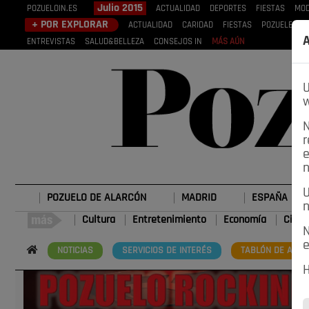
Julio 2015
POZUELOIN.ES
ACTUALIDAD
DEPORTES
FIESTAS
MOD
+ POR EXPLORAR
ACTUALIDAD
CARIDAD
FIESTAS
POZUELEROS
A
ENTREVISTAS
SALUD&BELLEZA
CONSEJOS IN
MÁS AÚN
U
w
N
r
e
n
U
POZUELO DE ALARCÓN
MADRID
ESPAÑA
n
Cultura
Entretenimiento
Economía
Cienc
N
e
NOTICIAS
SERVICIOS DE INTERÉS
TABLÓN DE ANUN
H