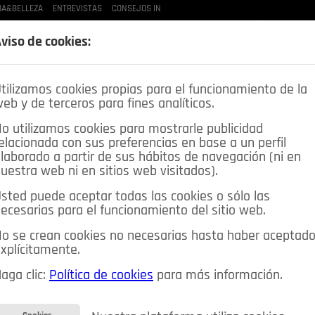
A&BELLEZA
ENTREVISTAS
CONSEJOS IN
LAS BUENAS MANERAS
LO QUE TE DIJE
SPLEEN DE POZUELO
CRÓNICAS DE UNA
viso de cookies:
tilizamos cookies propias para el funcionamiento de la
eb y de terceros para fines analíticos.
o utilizamos cookies para mostrarle publicidad
elacionada con sus preferencias en base a un perfil
laborado a partir de sus hábitos de navegación (ni en
uestra web ni en sitios web visitados).
sted puede aceptar todas las cookies o sólo las
DEPORTES
OPINIÓN IN
SALUD
🔴 EN DIRECTO
ecesarias para el funcionamiento del sitio web.
ia&Tecnología
Educación
Caridad
Pozuelo en imágenes
o se crean cookies no necesarias hasta haber aceptad
xplícitamente.
CIOS
MIS ANUNCIOS
CONTACTO
NOSOTROS
aga clic:
Política de cookies
para más información.