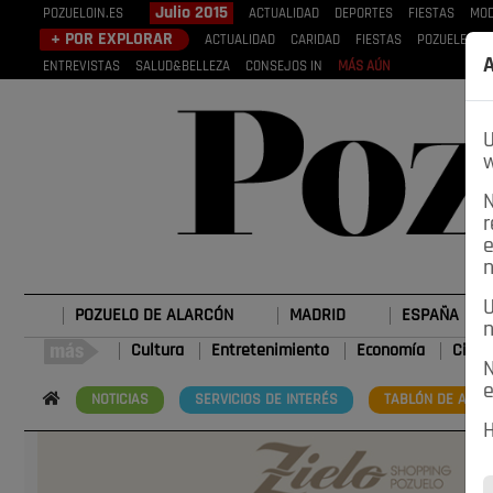
Julio 2015
POZUELOIN.ES
ACTUALIDAD
DEPORTES
FIESTAS
MOD
+ POR EXPLORAR
ACTUALIDAD
CARIDAD
FIESTAS
POZUELEROS
A
ENTREVISTAS
SALUD&BELLEZA
CONSEJOS IN
MÁS AÚN
U
w
N
r
e
n
U
POZUELO DE ALARCÓN
MADRID
ESPAÑA
n
Cultura
Entretenimiento
Economía
Cienc
N
e
NOTICIAS
SERVICIOS DE INTERÉS
TABLÓN DE ANUN
H