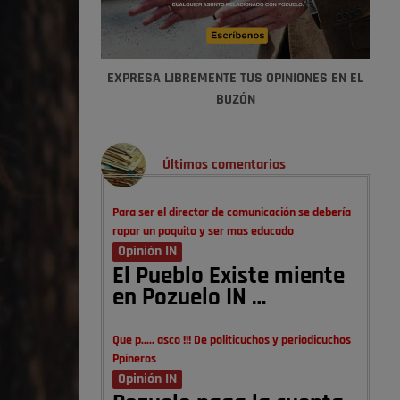
EXPRESA LIBREMENTE TUS OPINIONES EN EL
BUZÓN
Últimos comentarios
Para ser el director de comunicación se debería
rapar un poquito y ser mas educado
Opinión IN
El Pueblo Existe miente
en Pozuelo IN …
Que p..... asco !!! De politicuchos y periodicuchos
Ppineros
Opinión IN