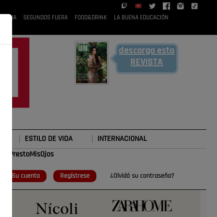
 RUBIA
SEGUNDOS FUERA
FOOD&DRINK
LA BUENA EDUCACIÓN
descarga esta
REVISTA
ESTILO DE VIDA
INTERNACIONAL
#TePrestoMisOjos
o
Su cuenta
Regístrese
¿Olvidó su contraseña?