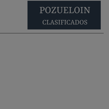
empadronados en Pozuelo para la vivienda
asequible .
Pozuelo de Alarcón
Pozuelo desbloquea
definitivamente Huerta
Grande: las obras …
También pienso que si no fuéramos tan sucios
no haría falta denunciar nada
Pozuelo de Alarcón
Quejas por el deterioro
de la limpieza …
Será amigo de alguien importante...en el
Congreso, Senado, en la Policía o en la politica
Pozuelo de Alarcón
🔴 EXCLUSIVA | El
comisario de la …