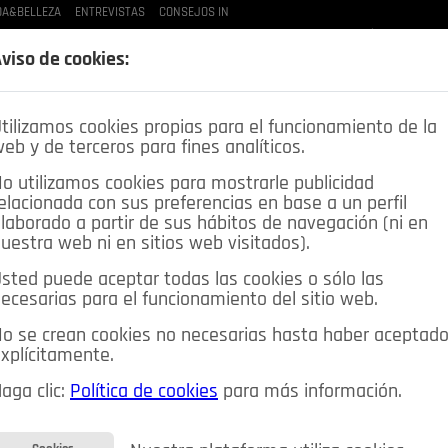
A&BELLEZA
ENTREVISTAS
CONSEJOS IN
LAS BUENAS MANERAS
LO QUE TE DIJE
SPLEEN DE POZUELO
CRÓNICAS DE UNA
viso de cookies:
tilizamos cookies propias para el funcionamiento de la
eb y de terceros para fines analíticos.
o utilizamos cookies para mostrarle publicidad
elacionada con sus preferencias en base a un perfil
laborado a partir de sus hábitos de navegación (ni en
uestra web ni en sitios web visitados).
sted puede aceptar todas las cookies o sólo las
DEPORTES
OPINIÓN IN
SALUD
🔴 EN DIRECTO
ecesarias para el funcionamiento del sitio web.
ia&Tecnología
Educación
Caridad
Pozuelo en imágenes
o se crean cookies no necesarias hasta haber aceptad
xplícitamente.
CIOS
MIS ANUNCIOS
CONTACTO
NOSOTROS
aga clic:
Política de cookies
para más información.