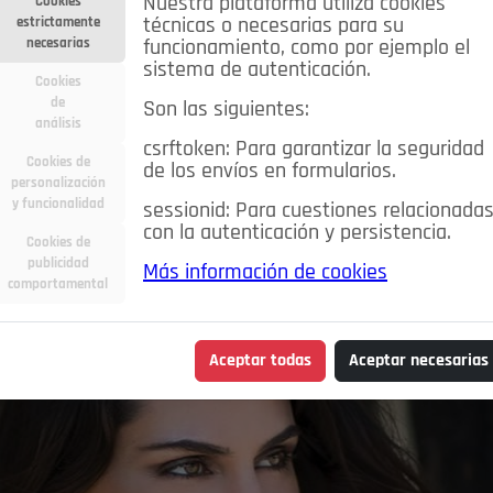
Nuestra plataforma utiliza cookies
Cookies
estrictamente
técnicas o necesarias para su
necesarias
funcionamiento, como por ejemplo el
sistema de autenticación.
Cookies
de
Son las siguientes:
análisis
csrftoken: Para garantizar la seguridad
Cookies de
de los envíos en formularios.
personalización
y funcionalidad
sessionid: Para cuestiones relacionada
con la autenticación y persistencia.
Cookies de
publicidad
Más información de cookies
comportamental
Aceptar todas
Aceptar necesarias