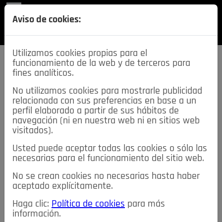
REVISTA
Aviso de cookies:
SECCIONES
Utilizamos cookies propias para el
funcionamiento de la web y de terceros para
fines analíticos.
No utilizamos cookies para mostrarle publicidad
relacionada con sus preferencias en base a un
descarga esta
perfil elaborado a partir de sus hábitos de
REVISTA
navegación (ni en nuestra web ni en sitios web
visitados).
Usted puede aceptar todas las cookies o sólo las
≡
NOTICIAS
necesarias para el funcionamiento del sitio web.
No se crean cookies no necesarias hasta haber
NOTICIAS
SERVICIOS DE INTERÉS
aceptado explícitamente.
TABLÓN DE ANUNCIOS
MIS ANUNCIOS
CONTACTO
Haga clic:
Política de cookies
para más
información.
NOSOTROS