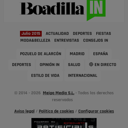
Julio 2015
ACTUALIDAD
DEPORTES
FIESTAS
MODA&BELLEZA
ENTREVISTAS
CONSEJOS IN
POZUELO DE ALARCÓN
MADRID
ESPAÑA
DEPORTES
OPINIÓN IN
SALUD
🔴 EN DIRECTO
ESTILO DE VIDA
INTERNACIONAL
© 2014 - 2026
Meiga Media S.L.
- Todos los derechos
reservados
Aviso legal
/
Política de cookies
/
Configurar cookies