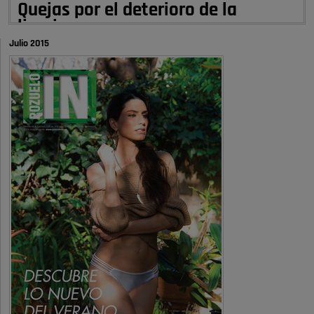
Quejas por el deterioro de la
limpieza …
Julio 2015
A ver si es posible que haya vivienda para familias con hijos y no
solamente jóvenes que no es tan …
Pozuelo de Alarcón
Pozuelo desbloquea
definitivamente Huerta Grande: las
obras …
Donde pueden inscribirse las personas empadronados en Pozuelo para
la vivienda asequible .
Pozuelo de Alarcón
Pozuelo desbloquea
definitivamente Huerta Grande: las
obras …
También pienso que si no fuéramos tan sucios no haría falta denunciar
nada