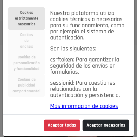
Su cuenta
Regístrese
¿Olvidó su contraseña?
Nuestra plataforma utiliza
Cookies
estrictamente
cookies técnicas o necesarias
necesarias
para su funcionamiento, como
por ejemplo el sistema de
Cookies
autenticación.
de
análisis
Son las siguientes:
JULIO 2015
/
MODA&BELLEZA
Cookies de
csrftoken: Para garantizar la
personalización
seguridad de los envíos en
Tendencias del verano
y funcionalidad
formularios.
Cookies de
sessionid: Para cuestiones
publicidad
08-07-2015 8:26 a.m.
relacionadas con la
comportamental
autenticación y persistencia.
Más información de cookies
Aceptar todas
Aceptar necesarias