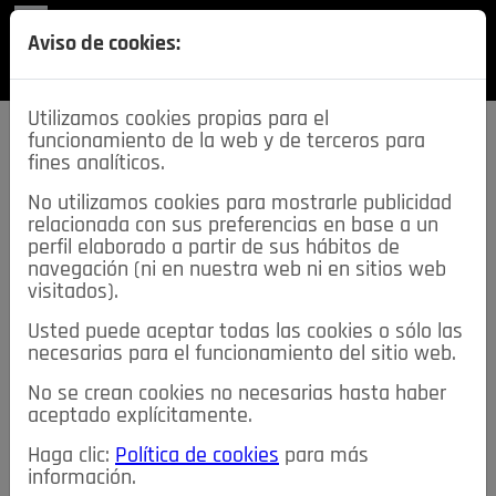
REVISTA
Aviso de cookies:
SECCIONES
Utilizamos cookies propias para el
funcionamiento de la web y de terceros para
fines analíticos.
No utilizamos cookies para mostrarle publicidad
relacionada con sus preferencias en base a un
descarga esta
perfil elaborado a partir de sus hábitos de
REVISTA
navegación (ni en nuestra web ni en sitios web
visitados).
Usted puede aceptar todas las cookies o sólo las
≡
NOTICIAS
necesarias para el funcionamiento del sitio web.
No se crean cookies no necesarias hasta haber
NOTICIAS
SERVICIOS DE INTERÉS
aceptado explícitamente.
TABLÓN DE ANUNCIOS
MIS ANUNCIOS
CONTACTO
Haga clic:
Política de cookies
para más
información.
NOSOTROS