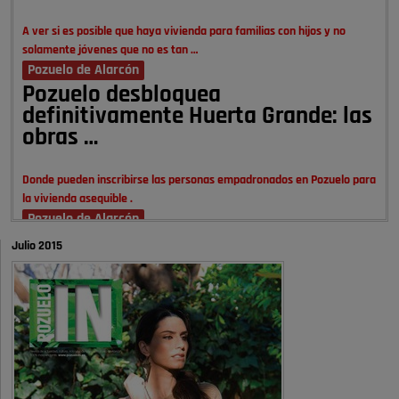
A ver si es posible que haya vivienda para familias con hijos y no
solamente jóvenes que no es tan …
Pozuelo de Alarcón
Pozuelo desbloquea
definitivamente Huerta Grande: las
obras …
Donde pueden inscribirse las personas empadronados en Pozuelo para
la vivienda asequible .
Pozuelo de Alarcón
Pozuelo desbloquea
Julio 2015
definitivamente Huerta Grande: las
obras …
También pienso que si no fuéramos tan sucios no haría falta denunciar
nada
Pozuelo de Alarcón
Quejas por el deterioro de la