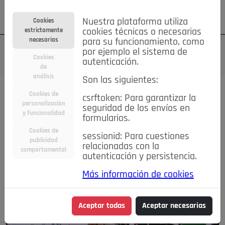
Su cuenta
Regístrese
¿Olvidó su contraseña?
Nuestra plataforma utiliza
Cookies
estrictamente
cookies técnicas o necesarias
necesarias
para su funcionamiento, como
por ejemplo el sistema de
Cookies
autenticación.
de
análisis
Son las siguientes:
Cookies de
csrftoken: Para garantizar la
personalización
seguridad de los envíos en
y funcionalidad
formularios.
Cookies de
sessionid: Para cuestiones
publicidad
relacionadas con la
comportamental
autenticación y persistencia.
Más información de cookies
Aceptar todas
Aceptar necesarias