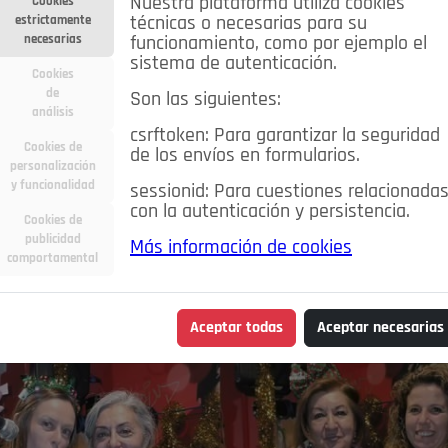
Nuestra plataforma utiliza cookies
Cookies
estrictamente
técnicas o necesarias para su
necesarias
funcionamiento, como por ejemplo el
sistema de autenticación.
Cookies
de
Son las siguientes:
análisis
csrftoken: Para garantizar la seguridad
Cookies de
de los envíos en formularios.
personalización
y funcionalidad
sessionid: Para cuestiones relacionada
con la autenticación y persistencia.
Cookies de
publicidad
Más información de cookies
comportamental
Aceptar todas
Aceptar necesarias