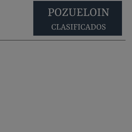
También pienso que si no fuéramos tan sucios
no haría falta denunciar nada
Pozuelo de Alarcón
Quejas por el deterioro
de la limpieza …
Será amigo de alguien importante...en el
Congreso, Senado, en la Policía o en la politica
Pozuelo de Alarcón
🔴 EXCLUSIVA | El
comisario de la …
😆Durán menos qué un caramelo en la puerta de
un colegio 🍬
Pozuelo de Alarcón
🔴 EXCLUSIVA | El
comisario de la …