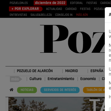
diciembre de 2022
POZUELOIN.ES
EDITORIAL
FIESTAS
CARIDA
+ POR EXPLORAR
ACTUALIDAD
CARIDAD
FIESTAS
POZUELEROS
A
ENTREVISTAS
SALUD&BELLEZA
CONSEJOS IN
MÁS AÚN
U
w
N
r
e
n
U
POZUELO DE ALARCÓN
MADRID
ESPAÑA
n
Cultura
Entretenimiento
Economía
Cienc
N
e
NOTICIAS
SERVICIOS DE INTERÉS
TABLÓN DE ANUN
H