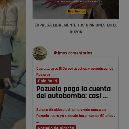
EXPRESA LIBREMENTE TUS OPINIONES EN EL
BUZÓN
Últimos comentarios
Que p..... asco !!! De politicuchos y periodicuchos
Ppineros
Opinión IN
Pozuelo paga la cuenta
del autobombo: casi …
Señora Alcaldesa Ud no ha vivido nunca en
Pozuelo , pero yo si desde hace más de 60 años ,
…
Pozuelo de Alarcón