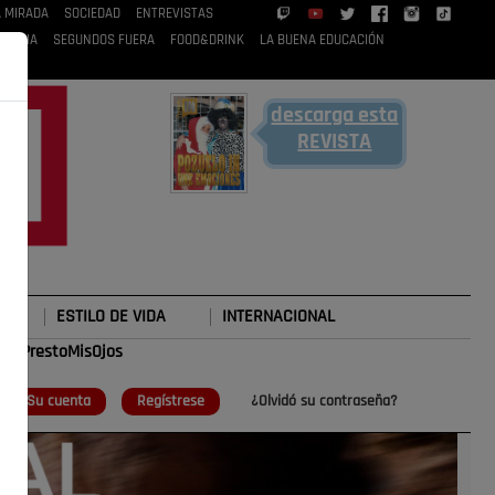
A MIRADA
SOCIEDAD
ENTREVISTAS
 RUBIA
SEGUNDOS FUERA
FOOD&DRINK
LA BUENA EDUCACIÓN
descarga esta
REVISTA
ESTILO DE VIDA
INTERNACIONAL
#TePrestoMisOjos
o
Su cuenta
Regístrese
¿Olvidó su contraseña?