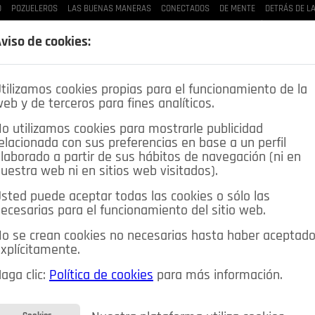
D
POZUELEROS
LAS BUENAS MANERAS
CONECTADOS
DE MENTE
DETRÁS DE L
LAS BUENAS MANERAS
LO QUE TE DIJE
SPLEEN DE POZUELO
CRÓNICAS DE UNA
viso de cookies:
tilizamos cookies propias para el funcionamiento de la
eb y de terceros para fines analíticos.
o utilizamos cookies para mostrarle publicidad
elacionada con sus preferencias en base a un perfil
laborado a partir de sus hábitos de navegación (ni en
uestra web ni en sitios web visitados).
sted puede aceptar todas las cookies o sólo las
DEPORTES
OPINIÓN IN
SALUD
🔴 EN DIRECTO
ecesarias para el funcionamiento del sitio web.
ia&Tecnología
Educación
Caridad
Pozuelo en imágenes
o se crean cookies no necesarias hasta haber aceptad
xplícitamente.
CIOS
MIS ANUNCIOS
CONTACTO
NOSOTROS
aga clic:
Política de cookies
para más información.