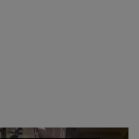
se va porke no tiene piscina 🤪🤪🤪
Pozuelo de Alarcón
🔴 EXCLUSIVA | El
comisario de la …
Y ese quien es, apenas se ven patrullas en la
estación, como si se van todos, no vamos a
notar …
Pozuelo de Alarcón
🔴 EXCLUSIVA | El
comisario de la …
A ver si llega alguno que de verdad le importe la
seguridad de Pozuelo
Pozuelo de Alarcón
🔴 EXCLUSIVA | El
comisario de la …