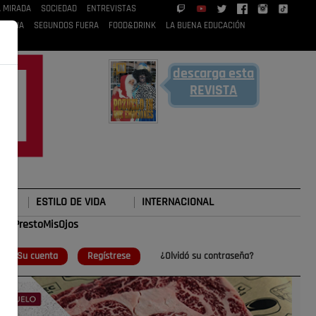
A MIRADA
SOCIEDAD
ENTREVISTAS
 RUBIA
SEGUNDOS FUERA
FOOD&DRINK
LA BUENA EDUCACIÓN
descarga esta
REVISTA
ESTILO DE VIDA
INTERNACIONAL
#TePrestoMisOjos
o
Su cuenta
Regístrese
¿Olvidó su contraseña?