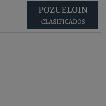
Será amigo de alguien importante...en el
Congreso, Senado, en la Policía o en la politica
Pozuelo de Alarcón
🔴 EXCLUSIVA | El
comisario de la …
😆Durán menos qué un caramelo en la puerta de
un colegio 🍬
Pozuelo de Alarcón
🔴 EXCLUSIVA | El
comisario de la …
se va porke no tiene piscina 🤪🤪🤪
Pozuelo de Alarcón
🔴 EXCLUSIVA | El
comisario de la …
Y ese quien es, apenas se ven patrullas en la