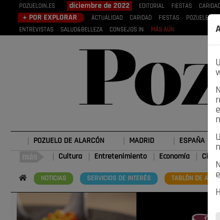
diciembre de 2022
POZUELOIN.ES
EDITORIAL
FIESTAS
CARIDA
+ POR EXPLORAR
ACTUALIDAD
CARIDAD
FIESTAS
POZUELEROS
A
ENTREVISTAS
SALUD&BELLEZA
CONSEJOS IN
MÁS AÚN
U
w
N
r
e
n
U
POZUELO DE ALARCÓN
MADRID
ESPAÑA
n
Cultura
Entretenimiento
Economía
Cienc
N
e
NOTICIAS
SERVICIOS DE INTERÉS
TABLÓN DE ANUN
H