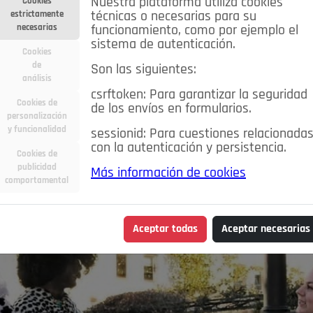
Nuestra plataforma utiliza cookies
Cookies
estrictamente
técnicas o necesarias para su
necesarias
funcionamiento, como por ejemplo el
sistema de autenticación.
Cookies
de
Son las siguientes:
análisis
csrftoken: Para garantizar la seguridad
Cookies de
de los envíos en formularios.
personalización
y funcionalidad
sessionid: Para cuestiones relacionada
con la autenticación y persistencia.
Cookies de
publicidad
Más información de cookies
comportamental
Aceptar todas
Aceptar necesarias