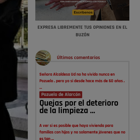
EXPRESA LIBREMENTE TUS OPINIONES EN EL
BUZÓN
Últimos comentarios
Señora Alcaldesa Ud no ha vivido nunca en
Pozuelo , pero yo si desde hace más de 60 años ,
…
Pozuelo de Alarcón
Quejas por el deterioro
de la limpieza …
A ver si es posible que haya vivienda para
familias con hijos y no solamente jóvenes que no
es tan …