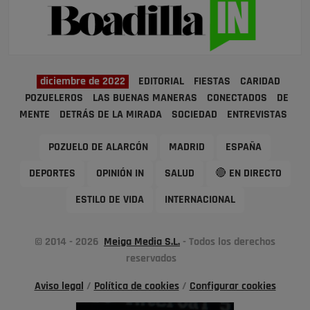
diciembre de 2022
EDITORIAL
FIESTAS
CARIDAD
POZUELEROS
LAS BUENAS MANERAS
CONECTADOS
DE
MENTE
DETRÁS DE LA MIRADA
SOCIEDAD
ENTREVISTAS
POZUELO DE ALARCÓN
MADRID
ESPAÑA
DEPORTES
OPINIÓN IN
SALUD
🔴 EN DIRECTO
ESTILO DE VIDA
INTERNACIONAL
© 2014 - 2026
Meiga Media S.L.
- Todos los derechos
reservados
Aviso legal
/
Política de cookies
/
Configurar cookies