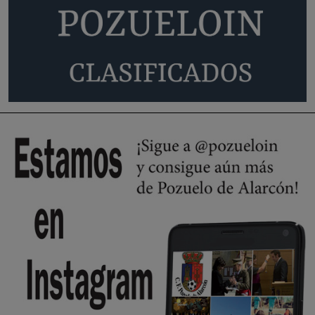
Y ese quien es, apenas se ven patrullas en la estación, como si se van
todos, no vamos a notar …
Pozuelo de Alarcón
🔴 EXCLUSIVA | El comisario de la …
A ver si llega alguno que de verdad le importe la seguridad de Pozuelo
Pozuelo de Alarcón
🔴 EXCLUSIVA | El comisario de la …
Wayne Rooney era el comisario de pozuelo?
Pozuelo de Alarcón
🔴 EXCLUSIVA | El comisario de la …