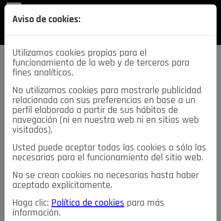
REVISTA
Aviso de cookies:
SECCIONES
Utilizamos cookies propias para el
funcionamiento de la web y de terceros para
fines analíticos.
No utilizamos cookies para mostrarle publicidad
relacionada con sus preferencias en base a un
descarga esta
perfil elaborado a partir de sus hábitos de
REVISTA
navegación (ni en nuestra web ni en sitios web
visitados).
Usted puede aceptar todas las cookies o sólo las
≡
NOTICIAS
necesarias para el funcionamiento del sitio web.
No se crean cookies no necesarias hasta haber
NOTICIAS
SERVICIOS DE INTERÉS
aceptado explícitamente.
TABLÓN DE ANUNCIOS
MIS ANUNCIOS
CONTACTO
Haga clic:
Política de cookies
para más
información.
NOSOTROS