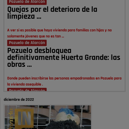
Pozuelo de Alarcón
Quejas por el deterioro de la
limpieza …
A ver si es posible que haya vivienda para familias con hijos y no
solamente jóvenes que no es tan …
Pozuelo de Alarcón
Pozuelo desbloquea
definitivamente Huerta Grande: las
obras …
Donde pueden inscribirse las personas empadronados en Pozuelo para
la vivienda asequible .
Pozuelo de Alarcón
Pozuelo desbloquea
diciembre de 2022
definitivamente Huerta Grande: las
obras …
También pienso que si no fuéramos tan sucios no haría falta denunciar