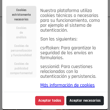
Su cuenta
Regístrese
¿Olvidó su contraseña?
Nuestra plataforma utiliza
Cookies
estrictamente
cookies técnicas o necesarias
necesarias
para su funcionamiento, como
por ejemplo el sistema de
Cookies
autenticación.
de
análisis
Son las siguientes:
Cookies de
csrftoken: Para garantizar la
personalización
seguridad de los envíos en
y funcionalidad
formularios.
Cookies de
sessionid: Para cuestiones
publicidad
relacionadas con la
comportamental
autenticación y persistencia.
Más información de cookies
Aceptar todas
Aceptar necesarias