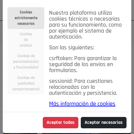
Su cuenta
Regístrese
¿Olvidó su contraseña?
Nuestra plataforma utiliza
Cookies
estrictamente
cookies técnicas o necesarias
necesarias
para su funcionamiento, como
por ejemplo el sistema de
Cookies
autenticación.
de
análisis
Son las siguientes:
Cookies de
csrftoken: Para garantizar la
personalización
seguridad de los envíos en
y funcionalidad
formularios.
Cookies de
sessionid: Para cuestiones
publicidad
relacionadas con la
comportamental
autenticación y persistencia.
Más información de cookies
Aceptar todas
Aceptar necesarias