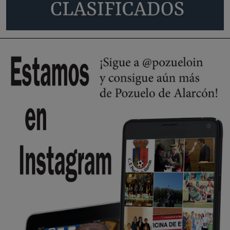
Pozuelo de Alarcón
🔴 EXCLUSIVA | El comisario de la …
se va porke no tiene piscina 🤪🤪🤪
Pozuelo de Alarcón
🔴 EXCLUSIVA | El comisario de la …
Y ese quien es, apenas se ven patrullas en la estación, como si se van
todos, no vamos a notar …
Pozuelo de Alarcón
🔴 EXCLUSIVA | El comisario de la …