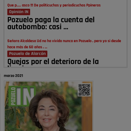
Que p..... asco !!! De politicuchos y periodicuchos Ppineros
Opinión IN
Pozuelo paga la cuenta del
autobombo: casi …
Señora Alcaldesa Ud no ha vivido nunca en Pozuelo , pero yo si desde
hace más de 60 años , …
Pozuelo de Alarcón
Quejas por el deterioro de la
limpieza …
marzo 2021
A ver si es posible que haya vivienda para familias con hijos y no
solamente jóvenes que no es tan …
Pozuelo de Alarcón
Pozuelo desbloquea
definitivamente Huerta Grande: las
obras …