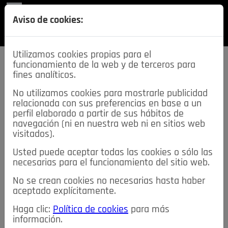
REVISTA
Aviso de cookies:
SECCIONES
Utilizamos cookies propias para el
funcionamiento de la web y de terceros para
fines analíticos.
No utilizamos cookies para mostrarle publicidad
relacionada con sus preferencias en base a un
descarga esta
perfil elaborado a partir de sus hábitos de
REVISTA
navegación (ni en nuestra web ni en sitios web
visitados).
Usted puede aceptar todas las cookies o sólo las
≡
NOTICIAS
necesarias para el funcionamiento del sitio web.
No se crean cookies no necesarias hasta haber
NOTICIAS
SERVICIOS DE INTERÉS
aceptado explícitamente.
TABLÓN DE ANUNCIOS
MIS ANUNCIOS
CONTACTO
Haga clic:
Política de cookies
para más
información.
NOSOTROS