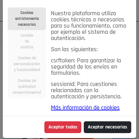
Su cuenta
Regístrese
¿Olvidó su contraseña?
Nuestra plataforma utiliza
Cookies
estrictamente
cookies técnicas o necesarias
necesarias
para su funcionamiento, como
por ejemplo el sistema de
Cookies
autenticación.
de
análisis
Son las siguientes:
Cookies de
csrftoken: Para garantizar la
personalización
seguridad de los envíos en
y funcionalidad
formularios.
Cookies de
sessionid: Para cuestiones
publicidad
relacionadas con la
comportamental
autenticación y persistencia.
Más información de cookies
Aceptar todas
Aceptar necesarias