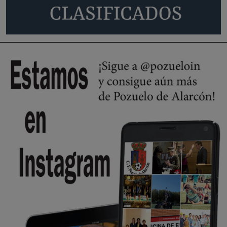
Será amigo de alguien importante...en el Congreso, Senado, en la
Policía o en la politica
Pozuelo de Alarcón
🔴 EXCLUSIVA | El comisario de la …
😆Durán menos qué un caramelo en la puerta de un colegio 🍬
Pozuelo de Alarcón
🔴 EXCLUSIVA | El comisario de la …
se va porke no tiene piscina 🤪🤪🤪
Pozuelo de Alarcón
🔴 EXCLUSIVA | El comisario de la …