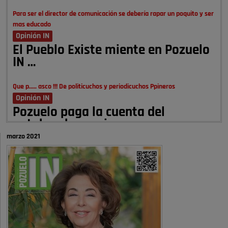
Para ser el director de comunicación se debería rapar un poquito y ser
mas educado
Opinión IN
El Pueblo Existe miente en Pozuelo
IN …
Que p..... asco !!! De politicuchos y periodicuchos Ppineros
Opinión IN
Pozuelo paga la cuenta del
autobombo: casi …
marzo 2021
Señora Alcaldesa Ud no ha vivido nunca en Pozuelo , pero yo si desde
hace más de 60 años , …
Pozuelo de Alarcón
Quejas por el deterioro de la
limpieza …
A ver si es posible que haya vivienda para familias con hijos y no