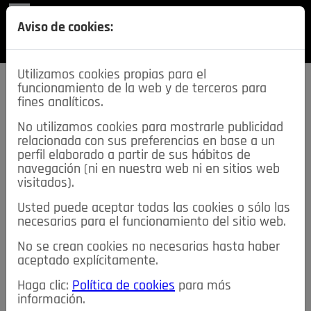
REVISTA
Aviso de cookies:
SECCIONES
Utilizamos cookies propias para el
funcionamiento de la web y de terceros para
fines analíticos.
No utilizamos cookies para mostrarle publicidad
relacionada con sus preferencias en base a un
descarga esta
perfil elaborado a partir de sus hábitos de
REVISTA
navegación (ni en nuestra web ni en sitios web
visitados).
Usted puede aceptar todas las cookies o sólo las
≡
NOTICIAS
necesarias para el funcionamiento del sitio web.
No se crean cookies no necesarias hasta haber
NOTICIAS
SERVICIOS DE INTERÉS
aceptado explícitamente.
TABLÓN DE ANUNCIOS
MIS ANUNCIOS
CONTACTO
Haga clic:
Política de cookies
para más
información.
NOSOTROS