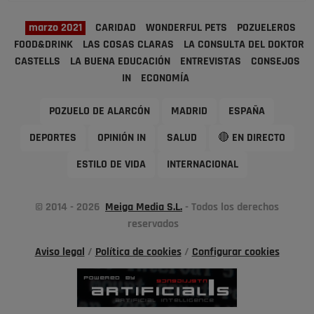
marzo 2021
CARIDAD
WONDERFUL PETS
POZUELEROS
FOOD&DRINK
LAS COSAS CLARAS
LA CONSULTA DEL DOKTOR
CASTELLS
LA BUENA EDUCACIÓN
ENTREVISTAS
CONSEJOS
IN
ECONOMÍA
POZUELO DE ALARCÓN
MADRID
ESPAÑA
DEPORTES
OPINIÓN IN
SALUD
🔴 EN DIRECTO
ESTILO DE VIDA
INTERNACIONAL
© 2014 - 2026
Meiga Media S.L.
- Todos los derechos
reservados
Aviso legal
/
Política de cookies
/
Configurar cookies