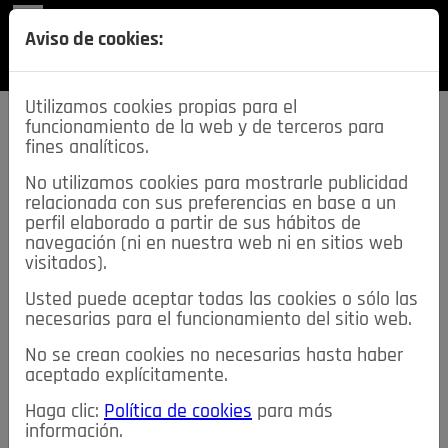
REVISTA
Aviso de cookies:
SECCIONES
Utilizamos cookies propias para el
funcionamiento de la web y de terceros para
fines analíticos.
No utilizamos cookies para mostrarle publicidad
relacionada con sus preferencias en base a un
descarga esta
perfil elaborado a partir de sus hábitos de
REVISTA
navegación (ni en nuestra web ni en sitios web
visitados).
Usted puede aceptar todas las cookies o sólo las
≡
NOTICIAS
necesarias para el funcionamiento del sitio web.
No se crean cookies no necesarias hasta haber
NOTICIAS
SERVICIOS DE INTERÉS
aceptado explícitamente.
TABLÓN DE ANUNCIOS
MIS ANUNCIOS
CONTACTO
Haga clic:
Política de cookies
para más
información.
NOSOTROS