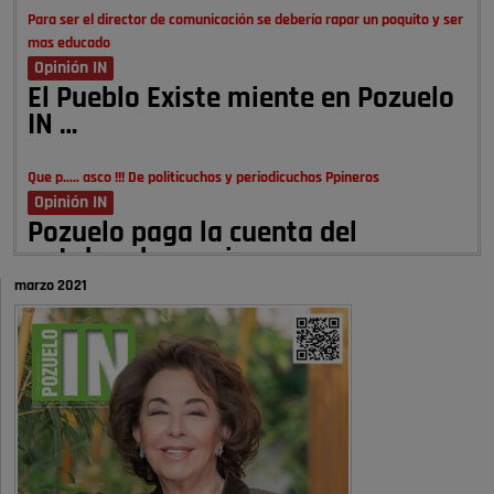
Para ser el director de comunicación se debería rapar un poquito y ser
mas educado
Opinión IN
El Pueblo Existe miente en Pozuelo
IN …
Que p..... asco !!! De politicuchos y periodicuchos Ppineros
Opinión IN
Pozuelo paga la cuenta del
autobombo: casi …
marzo 2021
Señora Alcaldesa Ud no ha vivido nunca en Pozuelo , pero yo si desde
hace más de 60 años , …
Pozuelo de Alarcón
Quejas por el deterioro de la
limpieza …
A ver si es posible que haya vivienda para familias con hijos y no
solamente jóvenes que no es tan …