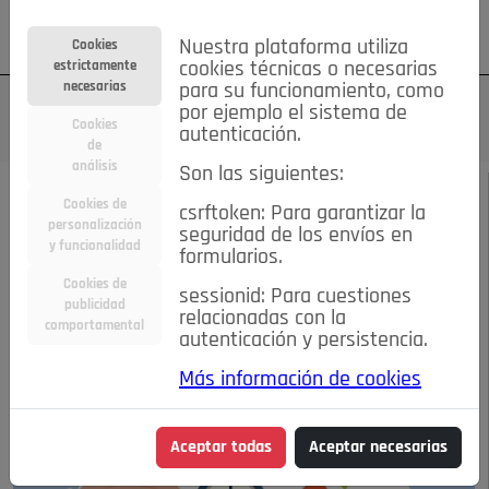
Su cuenta
Regístrese
¿Olvidó su contraseña?
Nuestra plataforma utiliza
Cookies
estrictamente
cookies técnicas o necesarias
necesarias
para su funcionamiento, como
por ejemplo el sistema de
Cookies
autenticación.
de
análisis
Son las siguientes:
MARZO 2021
/
ECONOMÍA
Cookies de
csrftoken: Para garantizar la
personalización
seguridad de los envíos en
Mi jubilación…….
y funcionalidad
formularios.
Cookies de
sessionid: Para cuestiones
publicidad
13-03-2021 7:46 p.m.
relacionadas con la
comportamental
autenticación y persistencia.
Más información de cookies
Aceptar todas
Aceptar necesarias