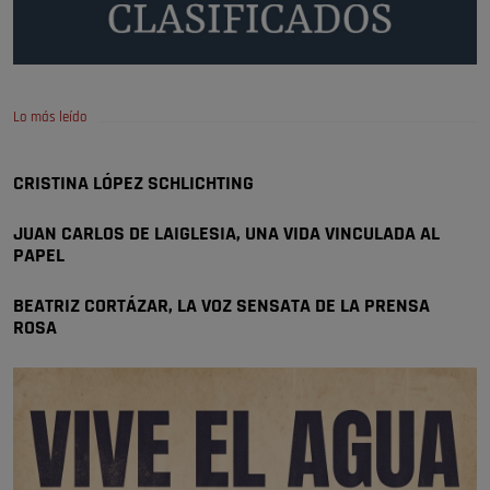
Será amigo de alguien importante...en el Congreso, Senado, en la
Policía o en la politica
Pozuelo de Alarcón
🔴 EXCLUSIVA | El comisario de la …
Lo más leído
😆Durán menos qué un caramelo en la puerta de un colegio 🍬
Pozuelo de Alarcón
CRISTINA LÓPEZ SCHLICHTING
🔴 EXCLUSIVA | El comisario de la …
JUAN CARLOS DE LAIGLESIA, UNA VIDA VINCULADA AL
se va porke no tiene piscina 🤪🤪🤪
PAPEL
Pozuelo de Alarcón
🔴 EXCLUSIVA | El comisario de la …
BEATRIZ CORTÁZAR, LA VOZ SENSATA DE LA PRENSA
ROSA