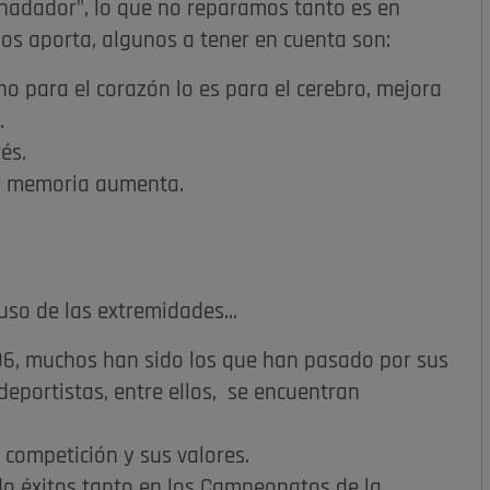
e nadador", lo que no reparamos tanto es en
os aporta, algunos a tener en cuenta son:
no para el corazón lo es para el cerebro, mejora
.
és.
ra memoria aumenta.
so de las extremidades...
996, muchos han sido los que han pasado por sus
deportistas, entre ellos, se encuentran
 competición y sus valores.
o éxitos tanto en los Campeonatos de la