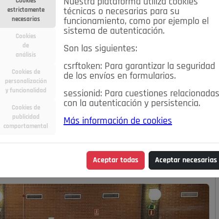
Nuestra plataforma utiliza cookies
Cookies
estrictamente
técnicas o necesarias para su
necesarias
funcionamiento, como por ejemplo el
sistema de autenticación.
Cookies
de
Son las siguientes:
análisis
csrftoken: Para garantizar la seguridad
Cookies de
de los envíos en formularios.
personalización
y funcionalidad
sessionid: Para cuestiones relacionada
con la autenticación y persistencia.
Cookies de
publicidad
Más información de cookies
uelo
comportamental
Aceptar todas
Aceptar necesarias