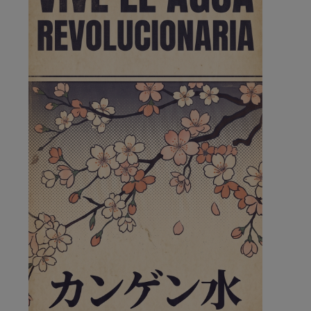
de la …
A ver si llega alguno que de verdad le importe la
seguridad de Pozuelo
Pozuelo de Alarcón
🔴 EXCLUSIVA | El comisario
de la …
Wayne Rooney era el comisario de pozuelo?
Pozuelo de Alarcón
🔴 EXCLUSIVA | El comisario
de la …