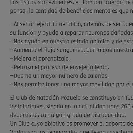
Los físicos son evidentes, el llamado "cuerpo d
pensar la cantidad de beneficios mentales que n
—Al ser un ejercicio aeróbico, además de ser bue
su función y ayuda a reparar neuronas dañadas
—Nos ayuda en nuestro estado anímico y de estr
—Aumenta el flujo sanguíneo, por lo que nuest
—Mejora el aprendizaje.
—Retrasa el proceso de envejecimiento.
—Quema un mayor número de calorías.
—Nos permite tener una mayor movilidad por el u
El Club de Natación Pozuelo se constituyó en 1
instalaciones, siendo en la actualidad unos 260 
deportistas con algún grado de discapacidad.
Un Club cuyo objetivo es promover el deporte de
Varias son las temporadas que llevan cosechand