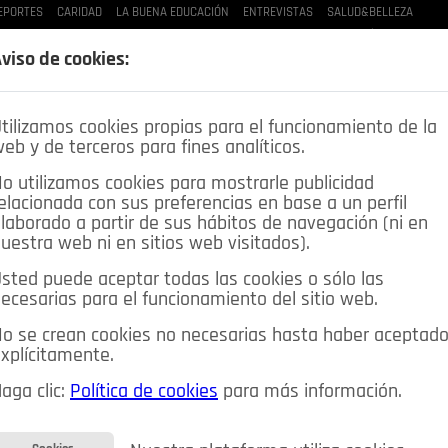
EPORTES
CARIDAD
LA BUENA EDUCACIÓN
ENTREVISTAS
SALUD&BELLEZA
LAS BUENAS MANERAS
LO QUE TE DIJE
SPLEEN DE POZUELO
CRÓNICAS DE UNA
viso de cookies:
tilizamos cookies propias para el funcionamiento de la
eb y de terceros para fines analíticos.
o utilizamos cookies para mostrarle publicidad
elacionada con sus preferencias en base a un perfil
laborado a partir de sus hábitos de navegación (ni en
uestra web ni en sitios web visitados).
sted puede aceptar todas las cookies o sólo las
DEPORTES
OPINIÓN IN
SALUD
🔴 EN DIRECTO
ecesarias para el funcionamiento del sitio web.
ia&Tecnología
Educación
Caridad
Pozuelo en imágenes
o se crean cookies no necesarias hasta haber aceptad
xplícitamente.
CIOS
MIS ANUNCIOS
CONTACTO
NOSOTROS
aga clic:
Política de cookies
para más información.