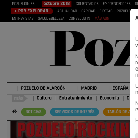
octubre 2018
POZUELOIN.ES
COMENTARIOS
EMPRENDEDORES
D
+ POR EXPLORAR
ACTUALIDAD
CARIDAD
FIESTAS
POZUELEROS
A
ENTREVISTAS
SALUD&BELLEZA
CONSEJOS IN
MÁS AÚN
U
w
N
r
e
n
U
POZUELO DE ALARCÓN
MADRID
ESPAÑA
n
Cultura
Entretenimiento
Economía
Cienc
N
e
NOTICIAS
SERVICIOS DE INTERÉS
TABLÓN DE ANUN
H