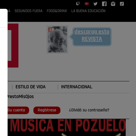
 RUBIA
SEGUNDOS FUERA
FOOD&DRINK
LA BUENA EDUCACIÓN
descarga esta
REVISTA
ESTILO DE VIDA
INTERNACIONAL
#TePrestoMisOjos
o
Su cuenta
Regístrese
¿Olvidó su contraseña?