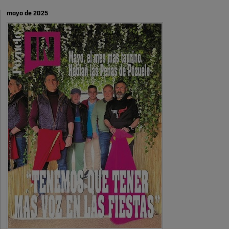
limpieza …
mayo de 2025
A ver si es posible que haya vivienda para familias con hijos y no
solamente jóvenes que no es tan …
Pozuelo de Alarcón
Pozuelo desbloquea
definitivamente Huerta Grande: las
obras …
Donde pueden inscribirse las personas empadronados en Pozuelo para
la vivienda asequible .
Pozuelo de Alarcón
Pozuelo desbloquea
definitivamente Huerta Grande: las
obras …
También pienso que si no fuéramos tan sucios no haría falta denunciar
nada
Pozuelo de Alarcón