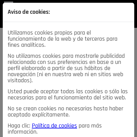
REVISTA
Aviso de cookies:
SECCIONES
Utilizamos cookies propias para el
funcionamiento de la web y de terceros para
fines analíticos.
No utilizamos cookies para mostrarle publicidad
relacionada con sus preferencias en base a un
descarga esta
perfil elaborado a partir de sus hábitos de
REVISTA
navegación (ni en nuestra web ni en sitios web
visitados).
Usted puede aceptar todas las cookies o sólo las
≡
NOTICIAS
necesarias para el funcionamiento del sitio web.
No se crean cookies no necesarias hasta haber
NOTICIAS
SERVICIOS DE INTERÉS
aceptado explícitamente.
TABLÓN DE ANUNCIOS
MIS ANUNCIOS
CONTACTO
Haga clic:
Política de cookies
para más
información.
NOSOTROS