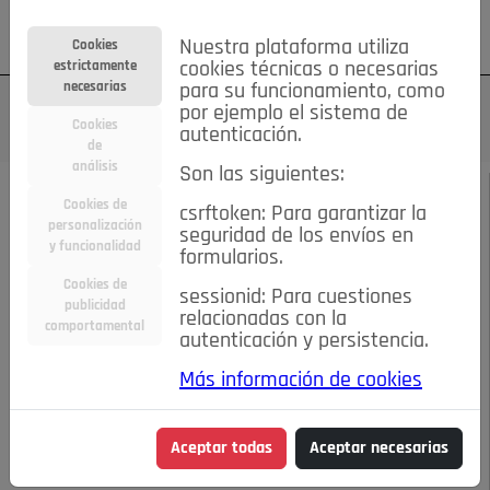
Su cuenta
Regístrese
¿Olvidó su contraseña?
Nuestra plataforma utiliza
Cookies
estrictamente
cookies técnicas o necesarias
necesarias
para su funcionamiento, como
por ejemplo el sistema de
Cookies
autenticación.
de
análisis
Son las siguientes:
MAYO DE 2025
/
LAS BUENAS MANERAS
Cookies de
csrftoken: Para garantizar la
personalización
seguridad de los envíos en
y funcionalidad
Escucha el audio de este artículo:
formularios.
Cookies de
sessionid: Para cuestiones
publicidad
relacionadas con la
comportamental
autenticación y persistencia.
00:00
02:51
Más información de cookies
EL MISTERIO DE LA UÑA LARGA
Aceptar todas
Aceptar necesarias
EL MISTERIO DE LA