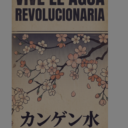
de la …
A ver si llega alguno que de verdad le importe la
seguridad de Pozuelo
Pozuelo de Alarcón
🔴 EXCLUSIVA | El comisario
de la …
Wayne Rooney era el comisario de pozuelo?
Pozuelo de Alarcón
🔴 EXCLUSIVA | El comisario
de la …