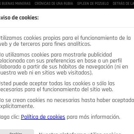
S BUENAS MANERAS
CRÓNICAS DE UNA RUBIA
SPLEEN DE POZUELO
DETRÁS DE L
LAS BUENAS MANERAS
LO QUE TE DIJE
SPLEEN DE POZUELO
CRÓNICAS DE UNA
viso de cookies:
tilizamos cookies propias para el funcionamiento de la
eb y de terceros para fines analíticos.
o utilizamos cookies para mostrarle publicidad
elacionada con sus preferencias en base a un perfil
laborado a partir de sus hábitos de navegación (ni en
uestra web ni en sitios web visitados).
sted puede aceptar todas las cookies o sólo las
DEPORTES
OPINIÓN IN
SALUD
🔴 EN DIRECTO
ecesarias para el funcionamiento del sitio web.
ia&Tecnología
Educación
Caridad
Pozuelo en imágenes
o se crean cookies no necesarias hasta haber aceptad
xplícitamente.
CIOS
MIS ANUNCIOS
CONTACTO
NOSOTROS
aga clic:
Política de cookies
para más información.