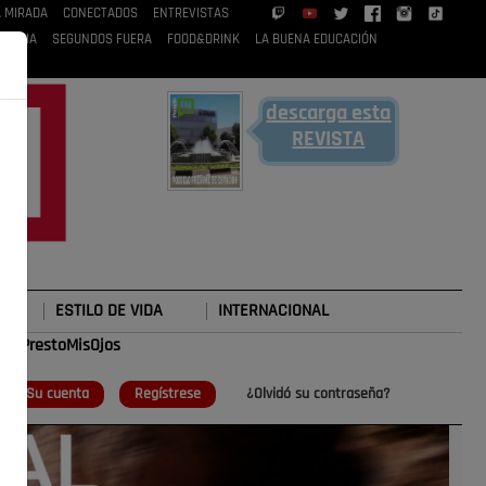
A MIRADA
CONECTADOS
ENTREVISTAS
 RUBIA
SEGUNDOS FUERA
FOOD&DRINK
LA BUENA EDUCACIÓN
descarga esta
REVISTA
ESTILO DE VIDA
INTERNACIONAL
#TePrestoMisOjos
o
Su cuenta
Regístrese
¿Olvidó su contraseña?