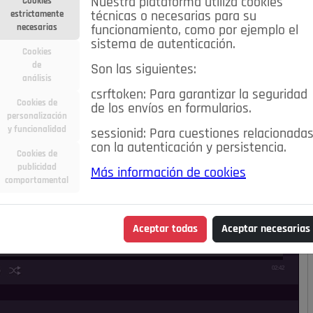
Nuestra plataforma utiliza cookies
Cookies
estrictamente
técnicas o necesarias para su
necesarias
funcionamiento, como por ejemplo el
sistema de autenticación.
Cookies
de
Son las siguientes:
análisis
csrftoken: Para garantizar la seguridad
Cookies de
de los envíos en formularios.
personalización
y funcionalidad
sessionid: Para cuestiones relacionada
con la autenticación y persistencia.
Cookies de
publicidad
Más información de cookies
comportamental
Aceptar todas
Aceptar necesarias
02:42