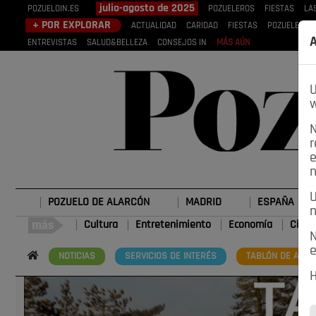
julio-agosto de 2025
POZUELOIN.ES
POZUELEROS
FIESTAS
LA
+ POR EXPLORAR
ACTUALIDAD
CARIDAD
FIESTAS
POZUELEROS
A
ENTREVISTAS
SALUD&BELLEZA
CONSEJOS IN
MÁS AÚN
U
w
N
r
e
n
U
POZUELO DE ALARCÓN
MADRID
ESPAÑA
n
Cultura
Entretenimiento
Economía
Cienc
N
e
NOTICIAS
SERVICIOS DE INTERÉS
TABLÓN DE ANUN
H