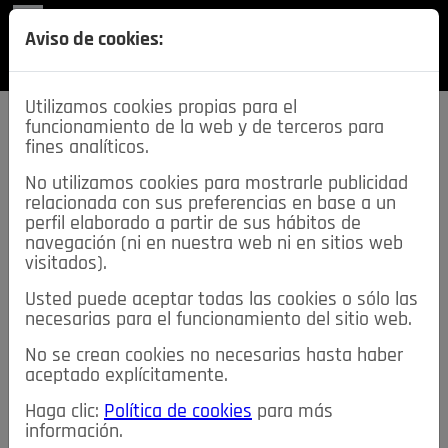
REVISTA
Aviso de cookies:
SECCIONES
Utilizamos cookies propias para el
funcionamiento de la web y de terceros para
fines analíticos.
No utilizamos cookies para mostrarle publicidad
relacionada con sus preferencias en base a un
descarga esta
perfil elaborado a partir de sus hábitos de
REVISTA
navegación (ni en nuestra web ni en sitios web
visitados).
Usted puede aceptar todas las cookies o sólo las
≡
NOTICIAS
necesarias para el funcionamiento del sitio web.
No se crean cookies no necesarias hasta haber
NOTICIAS
SERVICIOS DE INTERÉS
aceptado explícitamente.
TABLÓN DE ANUNCIOS
MIS ANUNCIOS
CONTACTO
Haga clic:
Política de cookies
para más
información.
NOSOTROS