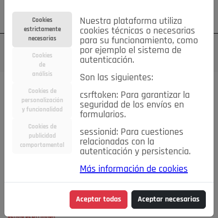
Su cuenta
Regístrese
¿Olvidó su contraseña?
Nuestra plataforma utiliza
Cookies
estrictamente
cookies técnicas o necesarias
necesarias
para su funcionamiento, como
por ejemplo el sistema de
Cookies
autenticación.
de
análisis
Son las siguientes:
Cookies de
csrftoken: Para garantizar la
personalización
seguridad de los envíos en
y funcionalidad
formularios.
Cookies de
sessionid: Para cuestiones
publicidad
relacionadas con la
comportamental
autenticación y persistencia.
Más información de cookies
Aceptar todas
Aceptar necesarias
DETRÁS DE LA MIRADA