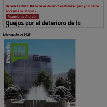
Señora Alcaldesa Ud no ha vivido nunca en Pozuelo , pero yo si desde
hace más de 60 años , …
Pozuelo de Alarcón
Quejas por el deterioro de la
limpieza …
julio-agosto de 2025
A ver si es posible que haya vivienda para familias con hijos y no
solamente jóvenes que no es tan …
Pozuelo de Alarcón
Pozuelo desbloquea
definitivamente Huerta Grande: las
obras …
Donde pueden inscribirse las personas empadronados en Pozuelo para
la vivienda asequible .
Pozuelo de Alarcón
Pozuelo desbloquea
definitivamente Huerta Grande: las