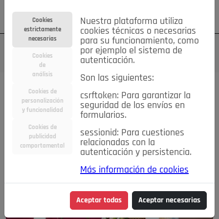
Su cuenta
Regístrese
¿Olvidó su contraseña?
Nuestra plataforma utiliza
Cookies
estrictamente
cookies técnicas o necesarias
necesarias
para su funcionamiento, como
por ejemplo el sistema de
Cookies
autenticación.
de
análisis
Son las siguientes:
Cookies de
csrftoken: Para garantizar la
personalización
seguridad de los envíos en
y funcionalidad
formularios.
Cookies de
sessionid: Para cuestiones
publicidad
relacionadas con la
comportamental
autenticación y persistencia.
Más información de cookies
Aceptar todas
Aceptar necesarias