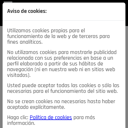
REVISTA
Aviso de cookies:
SECCIONES
Utilizamos cookies propias para el
funcionamiento de la web y de terceros para
fines analíticos.
No utilizamos cookies para mostrarle publicidad
relacionada con sus preferencias en base a un
descarga esta
perfil elaborado a partir de sus hábitos de
REVISTA
navegación (ni en nuestra web ni en sitios web
visitados).
Usted puede aceptar todas las cookies o sólo las
≡
NOTICIAS
necesarias para el funcionamiento del sitio web.
No se crean cookies no necesarias hasta haber
NOTICIAS
SERVICIOS DE INTERÉS
aceptado explícitamente.
TABLÓN DE ANUNCIOS
MIS ANUNCIOS
CONTACTO
Haga clic:
Política de cookies
para más
información.
NOSOTROS