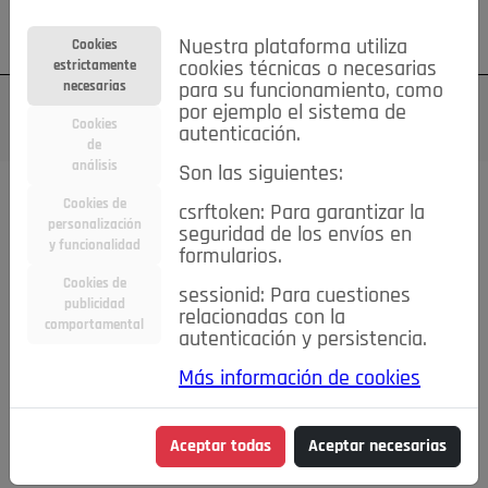
Su cuenta
Regístrese
¿Olvidó su contraseña?
Nuestra plataforma utiliza
Cookies
estrictamente
cookies técnicas o necesarias
necesarias
para su funcionamiento, como
por ejemplo el sistema de
Cookies
autenticación.
de
análisis
Son las siguientes:
Cookies de
csrftoken: Para garantizar la
personalización
seguridad de los envíos en
y funcionalidad
formularios.
Cookies de
sessionid: Para cuestiones
publicidad
relacionadas con la
comportamental
autenticación y persistencia.
Más información de cookies
Aceptar todas
Aceptar necesarias
LA BUENA EDUCACIÓN
La felicidad como objeto de deseo