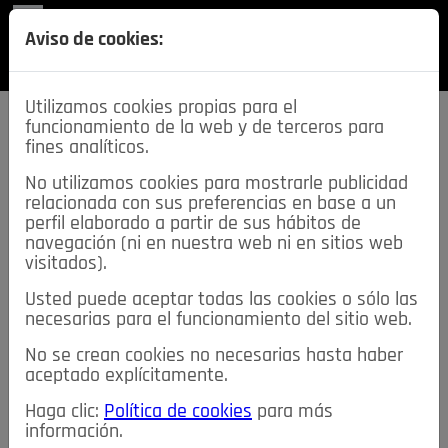
REVISTA
Aviso de cookies:
SECCIONES
Utilizamos cookies propias para el
funcionamiento de la web y de terceros para
fines analíticos.
No utilizamos cookies para mostrarle publicidad
relacionada con sus preferencias en base a un
descarga esta
perfil elaborado a partir de sus hábitos de
REVISTA
navegación (ni en nuestra web ni en sitios web
visitados).
Usted puede aceptar todas las cookies o sólo las
≡
NOTICIAS
necesarias para el funcionamiento del sitio web.
No se crean cookies no necesarias hasta haber
NOTICIAS
SERVICIOS DE INTERÉS
aceptado explícitamente.
TABLÓN DE ANUNCIOS
MIS ANUNCIOS
CONTACTO
Haga clic:
Política de cookies
para más
información.
NOSOTROS