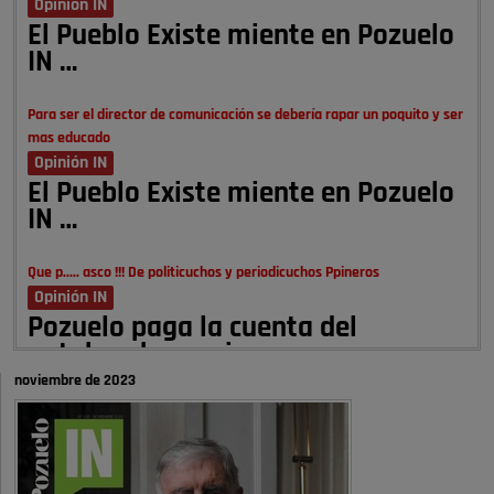
Opinión IN
El Pueblo Existe miente en Pozuelo
IN …
Para ser el director de comunicación se debería rapar un poquito y ser
mas educado
Opinión IN
El Pueblo Existe miente en Pozuelo
IN …
Que p..... asco !!! De politicuchos y periodicuchos Ppineros
Opinión IN
Pozuelo paga la cuenta del
autobombo: casi …
noviembre de 2023
Señora Alcaldesa Ud no ha vivido nunca en Pozuelo , pero yo si desde
hace más de 60 años , …
Pozuelo de Alarcón
Quejas por el deterioro de la