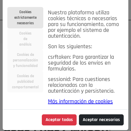
Su cuenta
Regístrese
¿Olvidó su contraseña?
Nuestra plataforma utiliza
Cookies
estrictamente
cookies técnicas o necesarias
necesarias
para su funcionamiento, como
por ejemplo el sistema de
Cookies
autenticación.
de
análisis
Son las siguientes:
NOVIEMBRE DE 2023
/
ENTREVISTAS
Cookies de
csrftoken: Para garantizar la
personalización
seguridad de los envíos en
y funcionalidad
Escucha el audio de este artículo:
formularios.
Cookies de
sessionid: Para cuestiones
publicidad
relacionadas con la
comportamental
autenticación y persistencia.
00:00
07:55
Más información de cookies
PEPE LÓPEZ MAESO: “JIMMY CONNORS Y BJORN BORJ SUDARON LO
SUYO PARA GANARME”
Aceptar todas
Aceptar necesarias