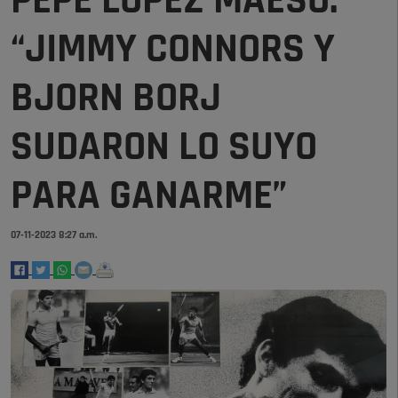
PEPE LÓPEZ MAESO:
“JIMMY CONNORS Y
BJORN BORJ
SUDARON LO SUYO
PARA GANARME”
07-11-2023 8:27 a.m.