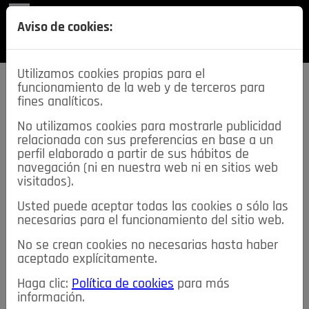
REVISTA
Aviso de cookies:
SECCIONES
Utilizamos cookies propias para el
funcionamiento de la web y de terceros para
fines analíticos.
No utilizamos cookies para mostrarle publicidad
relacionada con sus preferencias en base a un
descarga esta
perfil elaborado a partir de sus hábitos de
REVISTA
navegación (ni en nuestra web ni en sitios web
visitados).
Usted puede aceptar todas las cookies o sólo las
≡
NOTICIAS
necesarias para el funcionamiento del sitio web.
No se crean cookies no necesarias hasta haber
NOTICIAS
SERVICIOS DE INTERÉS
aceptado explícitamente.
TABLÓN DE ANUNCIOS
MIS ANUNCIOS
CONTACTO
Haga clic:
Política de cookies
para más
información.
NOSOTROS