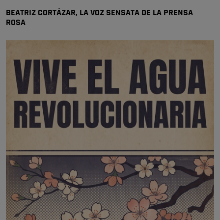
🔴 EXCLUSIVA | El comisario de la …
BEATRIZ CORTÁZAR, LA VOZ SENSATA DE LA PRENSA
ROSA