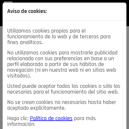
REVISTA
Aviso de cookies:
SECCIONES
Utilizamos cookies propias para el
funcionamiento de la web y de terceros para
fines analíticos.
No utilizamos cookies para mostrarle publicidad
relacionada con sus preferencias en base a un
descarga esta
perfil elaborado a partir de sus hábitos de
REVISTA
navegación (ni en nuestra web ni en sitios web
visitados).
Usted puede aceptar todas las cookies o sólo las
≡
NOTICIAS
necesarias para el funcionamiento del sitio web.
No se crean cookies no necesarias hasta haber
NOTICIAS
SERVICIOS DE INTERÉS
aceptado explícitamente.
TABLÓN DE ANUNCIOS
MIS ANUNCIOS
CONTACTO
Haga clic:
Política de cookies
para más
información.
NOSOTROS