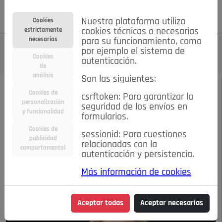
Su cuenta
Regístrese
¿Olvidó su contraseña?
Nuestra plataforma utiliza
Cookies
estrictamente
cookies técnicas o necesarias
necesarias
para su funcionamiento, como
por ejemplo el sistema de
Cookies
autenticación.
de
análisis
Son las siguientes:
OCTUBRE 2019
/
ENTREVISTAS
Cookies de
csrftoken: Para garantizar la
personalización
seguridad de los envíos en
ESTA NOCHE... PEPE
y funcionalidad
formularios.
Cookies de
sessionid: Para cuestiones
NAVARRO
publicidad
relacionadas con la
comportamental
autenticación y persistencia.
08-10-2019 3:19 p.m.
Más información de cookies
Aceptar todas
Aceptar necesarias