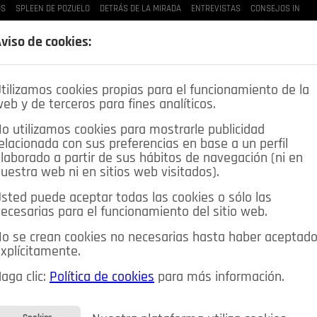
OS
SPLEEN DE POZUELO
DETRÁS DE LA MIRADA
ENTREVISTAS
CONSEJOS IN
LAS BUENAS MANERAS
LO QUE TE DIJE
SPLEEN DE POZUELO
CRÓNICAS DE UNA
viso de cookies:
tilizamos cookies propias para el funcionamiento de la
eb y de terceros para fines analíticos.
o utilizamos cookies para mostrarle publicidad
elacionada con sus preferencias en base a un perfil
laborado a partir de sus hábitos de navegación (ni en
uestra web ni en sitios web visitados).
sted puede aceptar todas las cookies o sólo las
DEPORTES
OPINIÓN IN
SALUD
🔴 EN DIRECTO
ecesarias para el funcionamiento del sitio web.
ia&Tecnología
Educación
Caridad
Pozuelo en imágenes
o se crean cookies no necesarias hasta haber aceptad
xplícitamente.
CIOS
MIS ANUNCIOS
CONTACTO
NOSOTROS
aga clic:
Política de cookies
para más información.