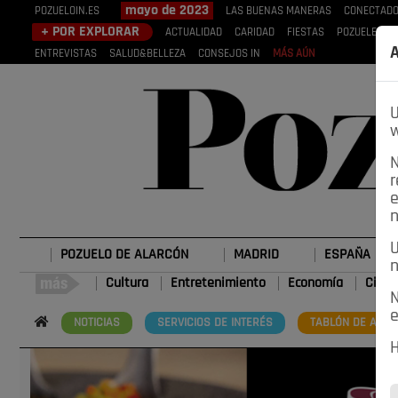
mayo de 2023
POZUELOIN.ES
LAS BUENAS MANERAS
CONECTAD
+ POR EXPLORAR
ACTUALIDAD
CARIDAD
FIESTAS
POZUELEROS
A
ENTREVISTAS
SALUD&BELLEZA
CONSEJOS IN
MÁS AÚN
U
w
N
r
e
n
U
POZUELO DE ALARCÓN
MADRID
ESPAÑA
n
Cultura
Entretenimiento
Economía
Cienc
N
e
NOTICIAS
SERVICIOS DE INTERÉS
TABLÓN DE ANUN
H