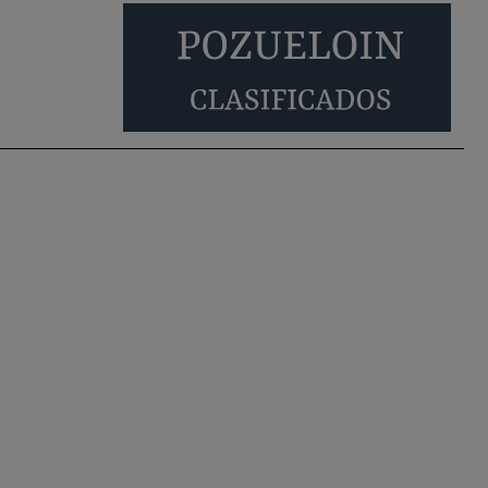
Pozuelo de Alarcón
Pozuelo desbloquea
definitivamente Huerta
Grande: las obras …
Donde pueden inscribirse las personas
empadronados en Pozuelo para la vivienda
asequible .
Pozuelo de Alarcón
Pozuelo desbloquea
definitivamente Huerta
Grande: las obras …
También pienso que si no fuéramos tan sucios
no haría falta denunciar nada
Pozuelo de Alarcón
Quejas por el deterioro
de la limpieza …