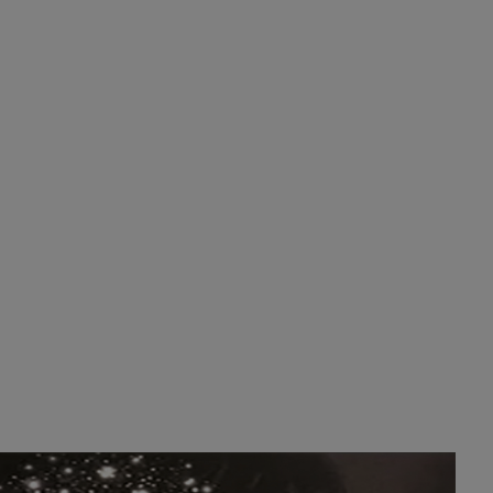
Será amigo de alguien importante...en el
Congreso, Senado, en la Policía o en la politica
Pozuelo de Alarcón
🔴 EXCLUSIVA | El
comisario de la …
😆Durán menos qué un caramelo en la puerta de
un colegio 🍬
Pozuelo de Alarcón
🔴 EXCLUSIVA | El
comisario de la …
se va porke no tiene piscina 🤪🤪🤪
Pozuelo de Alarcón
🔴 EXCLUSIVA | El
comisario de la …