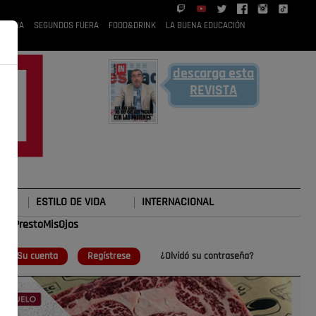
 RUBIA
SEGUNDOS FUERA
FOOD&DRINK
LA BUENA EDUCACIÓN
descarga esta
REVISTA
ESTILO DE VIDA
INTERNACIONAL
#TePrestoMisOjos
o
Su cuenta
Regístrese
¿Olvidó su contraseña?