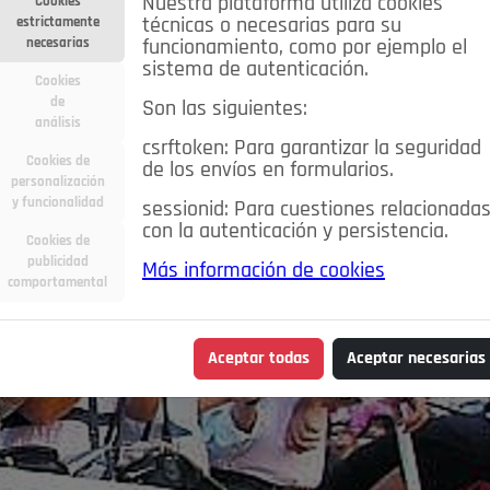
Nuestra plataforma utiliza cookies
Cookies
estrictamente
técnicas o necesarias para su
necesarias
funcionamiento, como por ejemplo el
sistema de autenticación.
Cookies
de
Son las siguientes:
análisis
csrftoken: Para garantizar la seguridad
Cookies de
de los envíos en formularios.
personalización
y funcionalidad
sessionid: Para cuestiones relacionada
con la autenticación y persistencia.
Cookies de
publicidad
Más información de cookies
comportamental
Aceptar todas
Aceptar necesarias