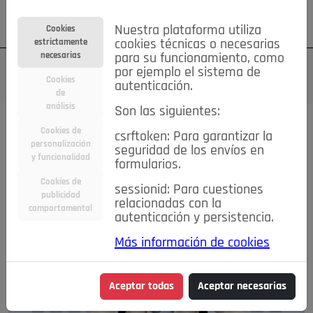
Su cuenta
Regístrese
¿Olvidó su contraseña?
Nuestra plataforma utiliza
Cookies
estrictamente
cookies técnicas o necesarias
necesarias
para su funcionamiento, como
por ejemplo el sistema de
Cookies
autenticación.
de
análisis
Son las siguientes:
Magazine
Cookies de
csrftoken: Para garantizar la
personalización
seguridad de los envíos en
y funcionalidad
formularios.
Cookies de
sessionid: Para cuestiones
publicidad
relacionadas con la
comportamental
autenticación y persistencia.
Más información de cookies
Aceptar todas
Aceptar necesarias