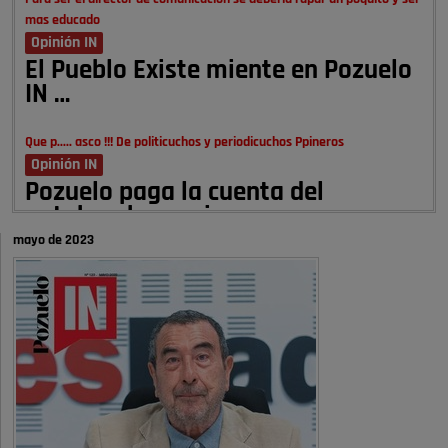
mas educado
Opinión IN
El Pueblo Existe miente en Pozuelo
IN …
Que p..... asco !!! De politicuchos y periodicuchos Ppineros
Opinión IN
Pozuelo paga la cuenta del
autobombo: casi …
mayo de 2023
Señora Alcaldesa Ud no ha vivido nunca en Pozuelo , pero yo si desde
hace más de 60 años , …
Pozuelo de Alarcón
Quejas por el deterioro de la
limpieza …
A ver si es posible que haya vivienda para familias con hijos y no
solamente jóvenes que no es tan …