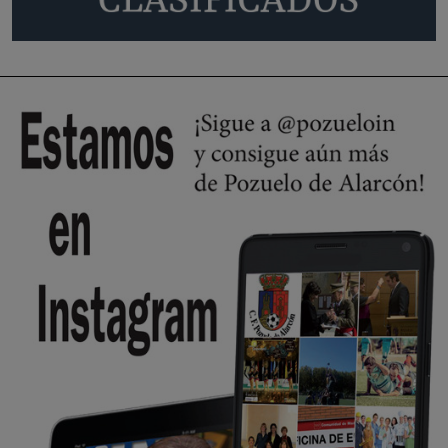
Policía o en la politica
Pozuelo de Alarcón
🔴 EXCLUSIVA | El comisario de la …
😆Durán menos qué un caramelo en la puerta de un colegio 🍬
Pozuelo de Alarcón
🔴 EXCLUSIVA | El comisario de la …
se va porke no tiene piscina 🤪🤪🤪
Pozuelo de Alarcón
🔴 EXCLUSIVA | El comisario de la …