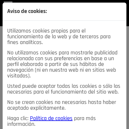
REVISTA
Aviso de cookies:
SECCIONES
Utilizamos cookies propias para el
funcionamiento de la web y de terceros para
fines analíticos.
No utilizamos cookies para mostrarle publicidad
relacionada con sus preferencias en base a un
descarga esta
perfil elaborado a partir de sus hábitos de
REVISTA
navegación (ni en nuestra web ni en sitios web
visitados).
Usted puede aceptar todas las cookies o sólo las
≡
NOTICIAS
necesarias para el funcionamiento del sitio web.
No se crean cookies no necesarias hasta haber
NOTICIAS
SERVICIOS DE INTERÉS
aceptado explícitamente.
TABLÓN DE ANUNCIOS
MIS ANUNCIOS
CONTACTO
Haga clic:
Política de cookies
para más
información.
NOSOTROS