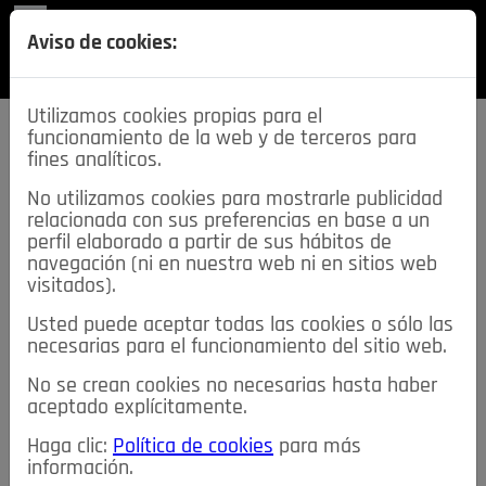
REVISTA
Aviso de cookies:
SECCIONES
Utilizamos cookies propias para el
funcionamiento de la web y de terceros para
fines analíticos.
No utilizamos cookies para mostrarle publicidad
relacionada con sus preferencias en base a un
descarga esta
perfil elaborado a partir de sus hábitos de
REVISTA
navegación (ni en nuestra web ni en sitios web
visitados).
Usted puede aceptar todas las cookies o sólo las
≡
NOTICIAS
necesarias para el funcionamiento del sitio web.
No se crean cookies no necesarias hasta haber
NOTICIAS
SERVICIOS DE INTERÉS
aceptado explícitamente.
TABLÓN DE ANUNCIOS
MIS ANUNCIOS
CONTACTO
Haga clic:
Política de cookies
para más
información.
NOSOTROS