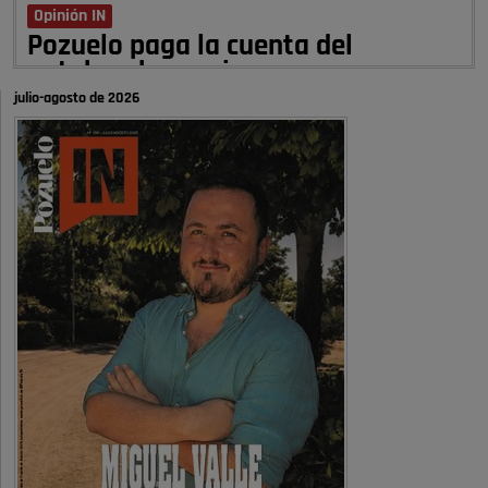
Opinión IN
Pozuelo paga la cuenta del
autobombo: casi …
julio-agosto de 2026
Señora Alcaldesa Ud no ha vivido nunca en Pozuelo , pero yo si desde
hace más de 60 años , …
Pozuelo de Alarcón
Quejas por el deterioro de la
limpieza …
A ver si es posible que haya vivienda para familias con hijos y no
solamente jóvenes que no es tan …
Pozuelo de Alarcón
Pozuelo desbloquea
definitivamente Huerta Grande: las
obras …
Donde pueden inscribirse las personas empadronados en Pozuelo para
la vivienda asequible .