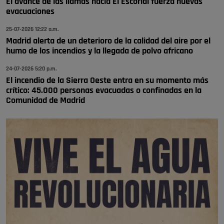
El avance de las llamas hacia El Escorial fuerza nuevas
🔴 EXCLUSIVA | El comisario de la …
evacuaciones
se va porke no tiene piscina 🤪🤪🤪
25-07-2026 12:22 a.m.
Pozuelo de Alarcón
Madrid alerta de un deterioro de la calidad del aire por el
humo de los incendios y la llegada de polvo africano
🔴 EXCLUSIVA | El comisario de la …
24-07-2026 5:20 p.m.
El incendio de la Sierra Oeste entra en su momento más
crítico: 45.000 personas evacuadas o confinadas en la
Comunidad de Madrid