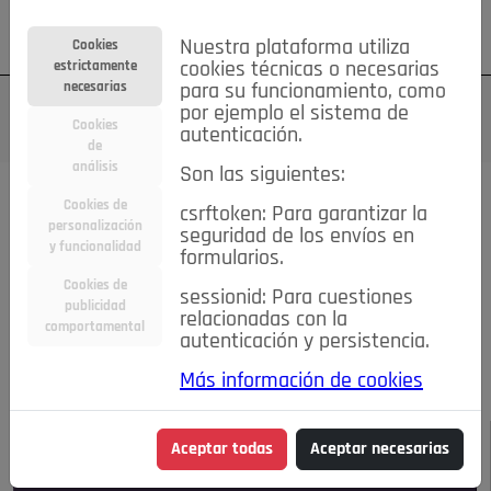
Su cuenta
Regístrese
¿Olvidó su contraseña?
Nuestra plataforma utiliza
Cookies
estrictamente
cookies técnicas o necesarias
necesarias
para su funcionamiento, como
por ejemplo el sistema de
Cookies
autenticación.
de
análisis
Son las siguientes:
Todas las noticias..
Cookies de
csrftoken: Para garantizar la
personalización
seguridad de los envíos en
#TePrestoMisOjos
Caridad
Ciencia&Tecnología
y funcionalidad
formularios.
Cultura
Deportes
Economía
Educación
Cookies de
Entretenimiento
España
Estilo de Vida
sessionid: Para cuestiones
publicidad
Internacional
Madrid
Opinión IN
Pozuelo de Alarcón
relacionadas con la
comportamental
autenticación y persistencia.
Pozuelo en imágenes
Salud
🔴 En Directo
Más información de cookies
JULIO-AGOSTO DE 2026
/
NOTICIAS
Aceptar todas
Aceptar necesarias
Escucha el audio de esta noticia: