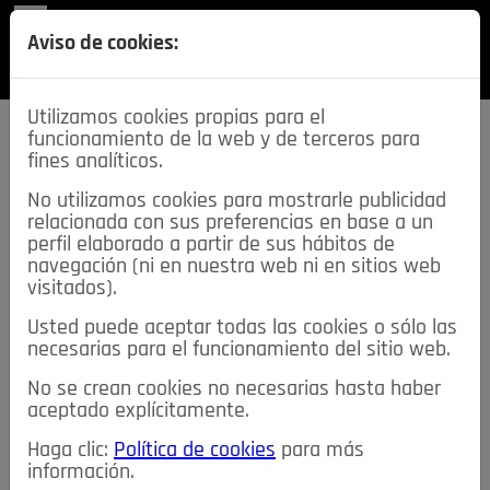
REVISTA
Aviso de cookies:
SECCIONES
Utilizamos cookies propias para el
funcionamiento de la web y de terceros para
fines analíticos.
No utilizamos cookies para mostrarle publicidad
relacionada con sus preferencias en base a un
descarga esta
perfil elaborado a partir de sus hábitos de
REVISTA
navegación (ni en nuestra web ni en sitios web
visitados).
Usted puede aceptar todas las cookies o sólo las
≡
NOTICIAS
necesarias para el funcionamiento del sitio web.
No se crean cookies no necesarias hasta haber
NOTICIAS
SERVICIOS DE INTERÉS
aceptado explícitamente.
TABLÓN DE ANUNCIOS
MIS ANUNCIOS
CONTACTO
Haga clic:
Política de cookies
para más
información.
NOSOTROS