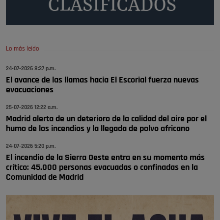
🔴 EXCLUSIVA | El comisario de la …
se va porke no tiene piscina 🤪🤪🤪
Pozuelo de Alarcón
Lo más leído
🔴 EXCLUSIVA | El comisario de la …
24-07-2026 8:37 p.m.
El avance de las llamas hacia El Escorial fuerza nuevas
Y ese quien es, apenas se ven patrullas en la estación, como si se van
evacuaciones
todos, no vamos a notar …
Pozuelo de Alarcón
25-07-2026 12:22 a.m.
🔴 EXCLUSIVA | El comisario de la …
Madrid alerta de un deterioro de la calidad del aire por el
humo de los incendios y la llegada de polvo africano
24-07-2026 5:20 p.m.
El incendio de la Sierra Oeste entra en su momento más
crítico: 45.000 personas evacuadas o confinadas en la
Comunidad de Madrid