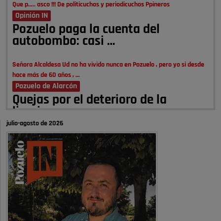
Que p..... asco !!! De politicuchos y periodicuchos Ppineros
Opinión IN
Pozuelo paga la cuenta del
autobombo: casi …
Señora Alcaldesa Ud no ha vivido nunca en Pozuelo , pero yo si desde
hace más de 60 años , …
Pozuelo de Alarcón
Quejas por el deterioro de la
limpieza …
julio-agosto de 2026
A ver si es posible que haya vivienda para familias con hijos y no
solamente jóvenes que no es tan …
Pozuelo de Alarcón
Pozuelo desbloquea
definitivamente Huerta Grande: las
obras …
Donde pueden inscribirse las personas empadronados en Pozuelo para