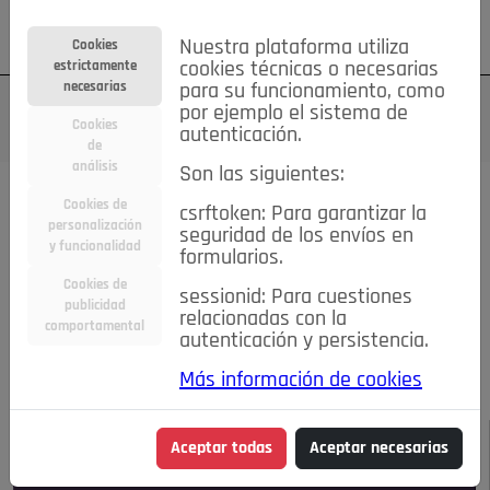
Su cuenta
Regístrese
¿Olvidó su contraseña?
Nuestra plataforma utiliza
Cookies
estrictamente
cookies técnicas o necesarias
necesarias
para su funcionamiento, como
por ejemplo el sistema de
Cookies
autenticación.
de
análisis
Son las siguientes:
Todas las noticias..
Cookies de
csrftoken: Para garantizar la
personalización
seguridad de los envíos en
#TePrestoMisOjos
Caridad
Ciencia&Tecnología
y funcionalidad
formularios.
Cultura
Deportes
Economía
Educación
Cookies de
Entretenimiento
España
Estilo de Vida
sessionid: Para cuestiones
publicidad
Internacional
Madrid
Opinión IN
Pozuelo de Alarcón
relacionadas con la
comportamental
autenticación y persistencia.
Pozuelo en imágenes
Salud
🔴 En Directo
Más información de cookies
JULIO-AGOSTO DE 2026
/
NOTICIAS
Aceptar todas
Aceptar necesarias
Escucha el audio de esta noticia: