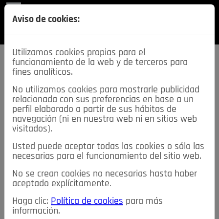
REVISTA
Aviso de cookies:
SECCIONES
Utilizamos cookies propias para el
funcionamiento de la web y de terceros para
fines analíticos.
No utilizamos cookies para mostrarle publicidad
relacionada con sus preferencias en base a un
descarga esta
perfil elaborado a partir de sus hábitos de
REVISTA
navegación (ni en nuestra web ni en sitios web
visitados).
Usted puede aceptar todas las cookies o sólo las
≡
NOTICIAS
necesarias para el funcionamiento del sitio web.
No se crean cookies no necesarias hasta haber
NOTICIAS
SERVICIOS DE INTERÉS
aceptado explícitamente.
TABLÓN DE ANUNCIOS
MIS ANUNCIOS
CONTACTO
Haga clic:
Política de cookies
para más
información.
NOSOTROS