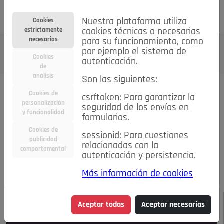
Su cuenta
Regístrese
¿Olvidó su contraseña?
Nuestra plataforma utiliza
Cookies
estrictamente
cookies técnicas o necesarias
necesarias
para su funcionamiento, como
por ejemplo el sistema de
Cookies
autenticación.
de
análisis
Son las siguientes:
Todas las noticias..
Cookies de
csrftoken: Para garantizar la
personalización
seguridad de los envíos en
#TePrestoMisOjos
Caridad
Ciencia&Tecnología
y funcionalidad
formularios.
Cultura
Deportes
Economía
Educación
Cookies de
Entretenimiento
España
Estilo de Vida
sessionid: Para cuestiones
publicidad
Internacional
Madrid
Opinión IN
Pozuelo de Alarcón
relacionadas con la
comportamental
autenticación y persistencia.
Pozuelo en imágenes
Salud
🔴 En Directo
Más información de cookies
JULIO-AGOSTO DE 2026
/
NOTICIAS
Aceptar todas
Aceptar necesarias
Escucha el audio de esta noticia: