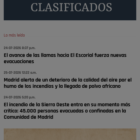
A ver si llega alguno que de verdad le importe la seguridad de Pozuelo
Pozuelo de Alarcón
🔴 EXCLUSIVA | El comisario de la …
Lo más leído
Wayne Rooney era el comisario de pozuelo?
24-07-2026 8:37 p.m.
Pozuelo de Alarcón
El avance de las llamas hacia El Escorial fuerza nuevas
🔴 EXCLUSIVA | El comisario de la …
evacuaciones
25-07-2026 12:22 a.m.
Madrid alerta de un deterioro de la calidad del aire por el
humo de los incendios y la llegada de polvo africano
24-07-2026 5:20 p.m.
El incendio de la Sierra Oeste entra en su momento más
crítico: 45.000 personas evacuadas o confinadas en la
Comunidad de Madrid