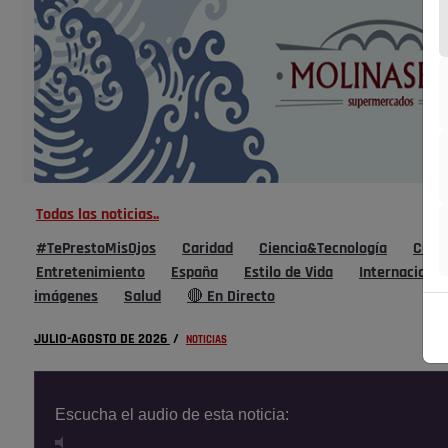
Todas las noticias..
#TePrestoMisOjos
Caridad
Ciencia&Tecnología
Cultu
Entretenimiento
España
Estilo de Vida
Internacional
imágenes
Salud
🔴 En Directo
JULIO-AGOSTO DE 2026
/
NOTICIAS
Escucha el audio de esta noticia: