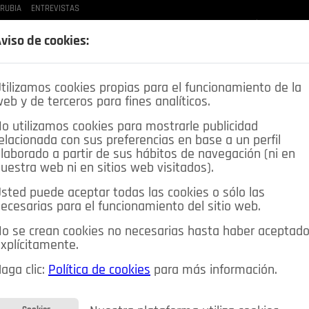
 RUBIA
ENTREVISTAS
LAS BUENAS MANERAS
LO QUE TE DIJE
SPLEEN DE POZUELO
CRÓNICAS DE UNA
viso de cookies:
tilizamos cookies propias para el funcionamiento de la
eb y de terceros para fines analíticos.
o utilizamos cookies para mostrarle publicidad
elacionada con sus preferencias en base a un perfil
laborado a partir de sus hábitos de navegación (ni en
uestra web ni en sitios web visitados).
sted puede aceptar todas las cookies o sólo las
DEPORTES
OPINIÓN IN
SALUD
🔴 EN DIRECTO
ecesarias para el funcionamiento del sitio web.
ia&Tecnología
Educación
Caridad
Pozuelo en imágenes
o se crean cookies no necesarias hasta haber aceptad
xplícitamente.
CIOS
MIS ANUNCIOS
CONTACTO
NOSOTROS
aga clic:
Política de cookies
para más información.