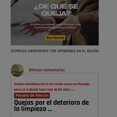
EXPRESA LIBREMENTE TUS OPINIONES EN EL BUZÓN
Últimos comentarios
Señora Alcaldesa Ud no ha vivido nunca en Pozuelo ,
pero yo si desde hace más de 60 años , …
Pozuelo de Alarcón
Quejas por el deterioro de
la limpieza …