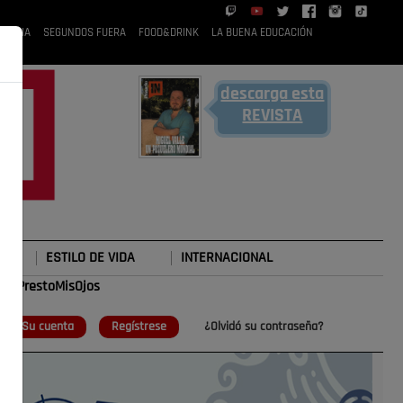
 RUBIA
SEGUNDOS FUERA
FOOD&DRINK
LA BUENA EDUCACIÓN
descarga esta
REVISTA
ESTILO DE VIDA
INTERNACIONAL
#TePrestoMisOjos
o
Su cuenta
Regístrese
¿Olvidó su contraseña?