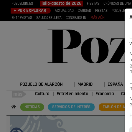
julio-agosto de 2026
POZUELOIN.ES
FIESTAS
CRÓNICAS DE UNA
+ POR EXPLORAR
ACTUALIDAD
CARIDAD
FIESTAS
POZUELEROS
A
ENTREVISTAS
SALUD&BELLEZA
CONSEJOS IN
MÁS AÚN
U
w
N
r
e
n
U
POZUELO DE ALARCÓN
MADRID
ESPAÑA
n
Cultura
Entretenimiento
Economía
Cienc
N
e
NOTICIAS
SERVICIOS DE INTERÉS
TABLÓN DE ANUN
H