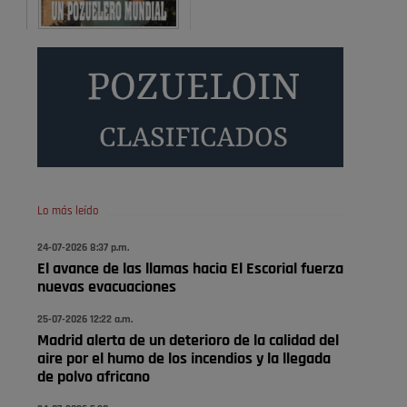
Será amigo de alguien importante...en el Congreso,
Senado, en la Policía o en la politica
Pozuelo de Alarcón
🔴 EXCLUSIVA | El comisario
de la …
😆Durán menos qué un caramelo en la puerta de un
colegio 🍬
Pozuelo de Alarcón
Lo más leído
🔴 EXCLUSIVA | El comisario
24-07-2026 8:37 p.m.
de la …
El avance de las llamas hacia El Escorial fuerza
nuevas evacuaciones
se va porke no tiene piscina 🤪🤪🤪
25-07-2026 12:22 a.m.
Pozuelo de Alarcón
Madrid alerta de un deterioro de la calidad del
🔴 EXCLUSIVA | El comisario
aire por el humo de los incendios y la llegada
de la …
de polvo africano