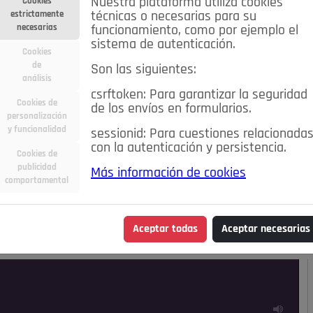
Nuestra plataforma utiliza cookies
Cookies
estrictamente
técnicas o necesarias para su
necesarias
funcionamiento, como por ejemplo el
sistema de autenticación.
Cookies
de
Son las siguientes:
análisis
csrftoken: Para garantizar la seguridad
Cookies de
de los envíos en formularios.
personalización
y funcionalidad
sessionid: Para cuestiones relacionada
con la autenticación y persistencia.
Cookies de
publicidad
Más información de cookies
ra
Deportes
Economía
Educación
comportamental
Madrid
Opinión IN
Pozuelo de Alarcón
Pozuelo en
Aceptar todas
Aceptar necesarias