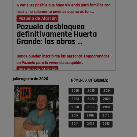
A ver si es posible que haya vivienda para familias con
hijos y no solamente jóvenes que no es tan …
Pozuelo de Alarcón
Pozuelo desbloquea
definitivamente Huerta
Grande: las obras …
Donde pueden inscribirse las personas empadronados
en Pozuelo para la vivienda asequible .
Pozuelo de Alarcón
Pozuelo desbloquea
julio-agosto de 2026
NÚMEROS ANTERIORES:
definitivamente Huerta
Grande: las obras …
2 026
2 025
2 024
2 023
2 022
2 021
También pienso que si no fuéramos tan sucios no haría
2 020
2 019
2 018
falta denunciar nada
2 017
2 016
2 015
Pozuelo de Alarcón
2 014
2 013
2 012
Quejas por el deterioro de
la limpieza …