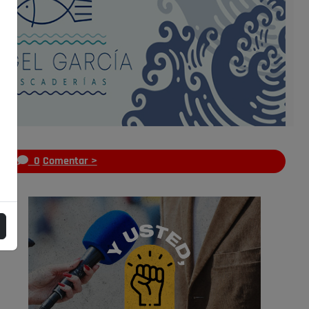
s
0
Comentar >