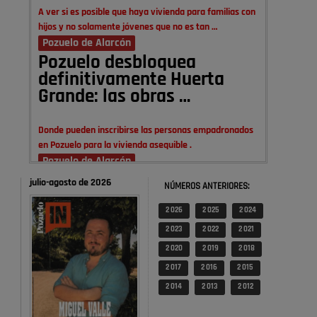
A ver si es posible que haya vivienda para familias con
hijos y no solamente jóvenes que no es tan …
Pozuelo de Alarcón
Pozuelo desbloquea
definitivamente Huerta
Grande: las obras …
Donde pueden inscribirse las personas empadronados
en Pozuelo para la vivienda asequible .
Pozuelo de Alarcón
Pozuelo desbloquea
julio-agosto de 2026
NÚMEROS ANTERIORES:
definitivamente Huerta
Grande: las obras …
2 026
2 025
2 024
2 023
2 022
2 021
También pienso que si no fuéramos tan sucios no haría
2 020
2 019
2 018
falta denunciar nada
2 017
2 016
2 015
Pozuelo de Alarcón
2 014
2 013
2 012
Quejas por el deterioro de
la limpieza …