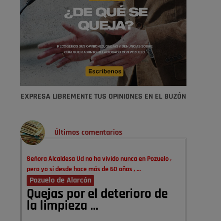
EXPRESA LIBREMENTE TUS OPINIONES EN EL BUZÓN
Últimos comentarios
Señora Alcaldesa Ud no ha vivido nunca en Pozuelo ,
pero yo si desde hace más de 60 años , …
Pozuelo de Alarcón
Quejas por el deterioro de
la limpieza …