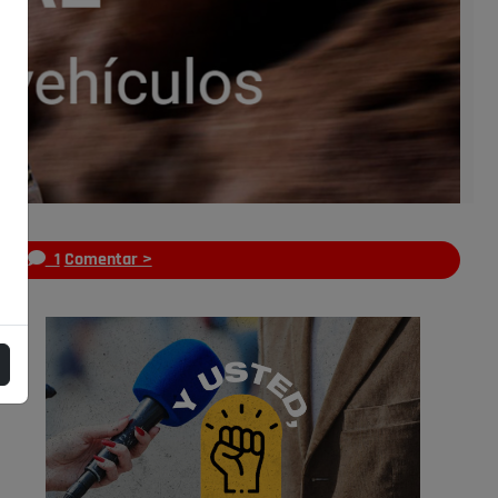
s
1
Comentar >