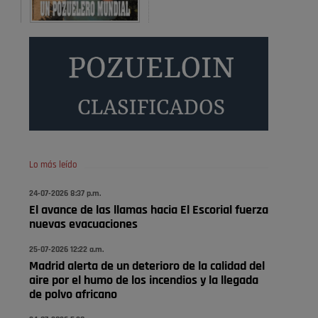
Será amigo de alguien importante...en el Congreso,
Senado, en la Policía o en la politica
Pozuelo de Alarcón
🔴 EXCLUSIVA | El comisario
de la …
😆Durán menos qué un caramelo en la puerta de un
colegio 🍬
Pozuelo de Alarcón
Lo más leído
🔴 EXCLUSIVA | El comisario
24-07-2026 8:37 p.m.
de la …
El avance de las llamas hacia El Escorial fuerza
nuevas evacuaciones
se va porke no tiene piscina 🤪🤪🤪
25-07-2026 12:22 a.m.
Pozuelo de Alarcón
Madrid alerta de un deterioro de la calidad del
🔴 EXCLUSIVA | El comisario
aire por el humo de los incendios y la llegada
de la …
de polvo africano