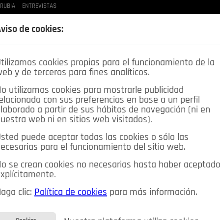
 RUBIA
ENTREVISTAS
LAS BUENAS MANERAS
LO QUE TE DIJE
SPLEEN DE POZUELO
CRÓNICAS DE UNA
viso de cookies:
tilizamos cookies propias para el funcionamiento de la
eb y de terceros para fines analíticos.
o utilizamos cookies para mostrarle publicidad
elacionada con sus preferencias en base a un perfil
laborado a partir de sus hábitos de navegación (ni en
uestra web ni en sitios web visitados).
sted puede aceptar todas las cookies o sólo las
DEPORTES
OPINIÓN IN
SALUD
🔴 EN DIRECTO
ecesarias para el funcionamiento del sitio web.
ia&Tecnología
Educación
Caridad
Pozuelo en imágenes
o se crean cookies no necesarias hasta haber aceptad
xplícitamente.
CIOS
MIS ANUNCIOS
CONTACTO
NOSOTROS
aga clic:
Política de cookies
para más información.