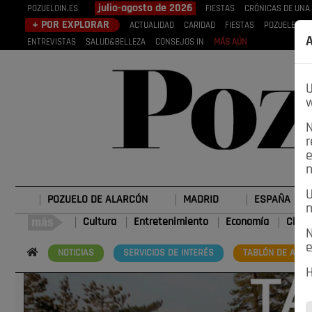
julio-agosto de 2026
POZUELOIN.ES
FIESTAS
CRÓNICAS DE UNA
+ POR EXPLORAR
ACTUALIDAD
CARIDAD
FIESTAS
POZUELEROS
A
ENTREVISTAS
SALUD&BELLEZA
CONSEJOS IN
MÁS AÚN
U
w
N
r
e
n
U
POZUELO DE ALARCÓN
MADRID
ESPAÑA
n
Cultura
Entretenimiento
Economía
Cienc
N
e
NOTICIAS
SERVICIOS DE INTERÉS
TABLÓN DE ANUN
H