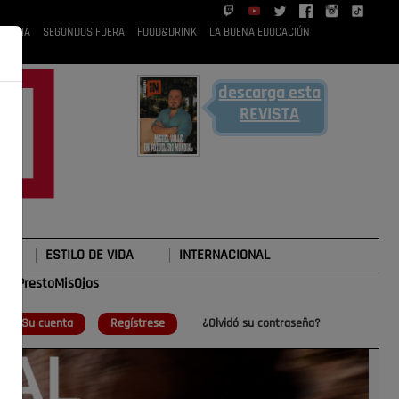
 RUBIA
SEGUNDOS FUERA
FOOD&DRINK
LA BUENA EDUCACIÓN
descarga esta
REVISTA
ESTILO DE VIDA
INTERNACIONAL
#TePrestoMisOjos
o
Su cuenta
Regístrese
¿Olvidó su contraseña?