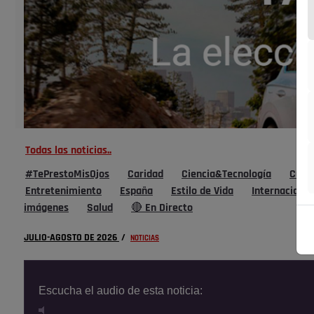
Todas las noticias..
#TePrestoMisOjos
Caridad
Ciencia&Tecnología
Cultu
Entretenimiento
España
Estilo de Vida
Internacional
imágenes
Salud
🔴 En Directo
JULIO-AGOSTO DE 2026
/
NOTICIAS
Escucha el audio de esta noticia: