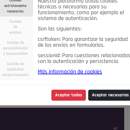
Nuestra plataforma utiliza cookies
Cookies
estrictamente
técnicas o necesarias para su
necesarias
funcionamiento, como por ejemplo el
sistema de autenticación.
Cookies
de
Son las siguientes:
análisis
csrftoken: Para garantizar la seguridad
Cookies de
de los envíos en formularios.
personalización
y funcionalidad
sessionid: Para cuestiones relacionada
con la autenticación y persistencia.
Cookies de
publicidad
Más información de cookies
ra
Deportes
Economía
Educación
comportamental
Madrid
Opinión IN
Pozuelo de Alarcón
Pozuelo en
Aceptar todas
Aceptar necesarias