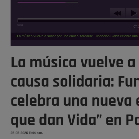
00:00
La música vuelve a sonar por una causa solidaria: Fundación Golfin celebra una
La música vuelve a
causa solidaria: Fu
celebra una nueva 
que dan Vida” en P
25-05-2026 11:44 a.m.