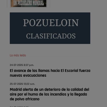
A ver si es posible que haya vivienda para familias con
hijos y no solamente jóvenes que no es tan …
Pozuelo de Alarcón
Pozuelo desbloquea
definitivamente Huerta
Grande: las obras …
Donde pueden inscribirse las personas empadronados
en Pozuelo para la vivienda asequible .
Pozuelo de Alarcón
Lo más leído
Pozuelo desbloquea
24-07-2026 8:37 p.m.
definitivamente Huerta
El avance de las llamas hacia El Escorial fuerza
Grande: las obras …
nuevas evacuaciones
También pienso que si no fuéramos tan sucios no haría
25-07-2026 12:22 a.m.
Madrid alerta de un deterioro de la calidad del
falta denunciar nada
aire por el humo de los incendios y la llegada
Pozuelo de Alarcón
de polvo africano
Quejas por el deterioro de