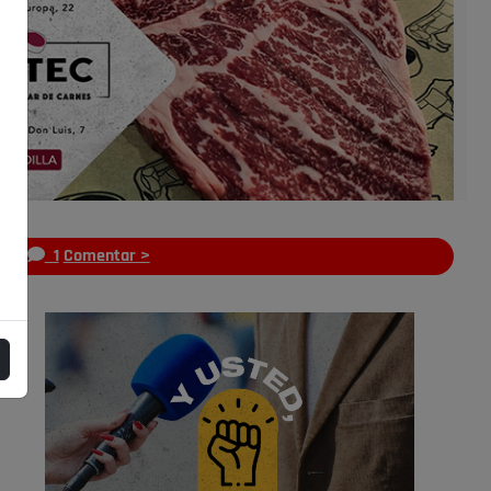
s
1
Comentar >