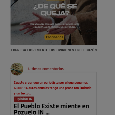
EXPRESA LIBREMENTE TUS OPINIONES EN EL BUZÓN
Últimos comentarios
Cuesta creer que un periodista por el que pagamos
69.881,14 euros anuales tenga una prosa tan limitada
y un texto …
Opinión IN
El Pueblo Existe miente en
Pozuelo IN …