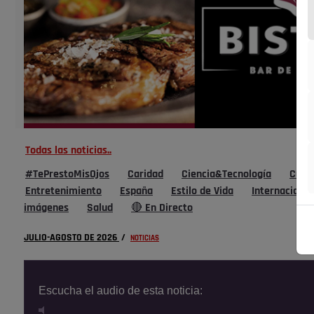
Todas las noticias..
#TePrestoMisOjos
Caridad
Ciencia&Tecnología
Cultu
Entretenimiento
España
Estilo de Vida
Internacional
imágenes
Salud
🔴 En Directo
JULIO-AGOSTO DE 2026
/
NOTICIAS
Escucha el audio de esta noticia: