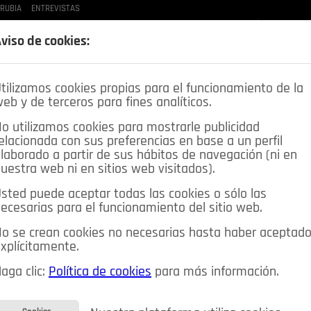
 RUBIA
ENTREVISTAS
LAS BUENAS MANERAS
LO QUE TE DIJE
SPLEEN DE POZUELO
CRÓNICAS DE UNA
viso de cookies:
tilizamos cookies propias para el funcionamiento de la
eb y de terceros para fines analíticos.
o utilizamos cookies para mostrarle publicidad
elacionada con sus preferencias en base a un perfil
laborado a partir de sus hábitos de navegación (ni en
uestra web ni en sitios web visitados).
sted puede aceptar todas las cookies o sólo las
DEPORTES
OPINIÓN IN
SALUD
🔴 EN DIRECTO
ecesarias para el funcionamiento del sitio web.
ia&Tecnología
Educación
Caridad
Pozuelo en imágenes
o se crean cookies no necesarias hasta haber aceptad
xplícitamente.
CIOS
MIS ANUNCIOS
CONTACTO
NOSOTROS
aga clic:
Política de cookies
para más información.