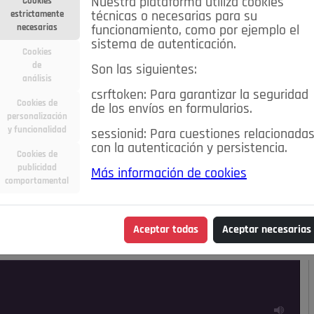
Nuestra plataforma utiliza cookies
Cookies
estrictamente
técnicas o necesarias para su
necesarias
funcionamiento, como por ejemplo el
sistema de autenticación.
Cookies
de
Son las siguientes:
análisis
csrftoken: Para garantizar la seguridad
Cookies de
de los envíos en formularios.
personalización
y funcionalidad
sessionid: Para cuestiones relacionada
con la autenticación y persistencia.
Cookies de
publicidad
Más información de cookies
ra
Deportes
Economía
Educación
comportamental
Madrid
Opinión IN
Pozuelo de Alarcón
Pozuelo en
Aceptar todas
Aceptar necesarias