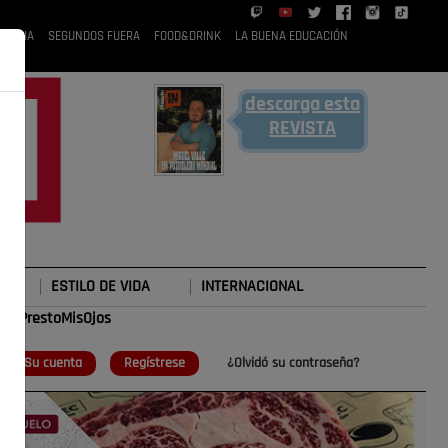
 RUBIA
SEGUNDOS FUERA
FOOD&DRINK
LA BUENA EDUCACIÓN
descarga esta
REVISTA
ESTILO DE VIDA
INTERNACIONAL
#TePrestoMisOjos
o
Su cuenta
Regístrese
¿Olvidó su contraseña?