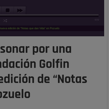
02:52
 nueva edición de “Notas que dan Vida” en Pozuelo
 sonar por una
ndación Golfin
edición de “Notas
ozuelo