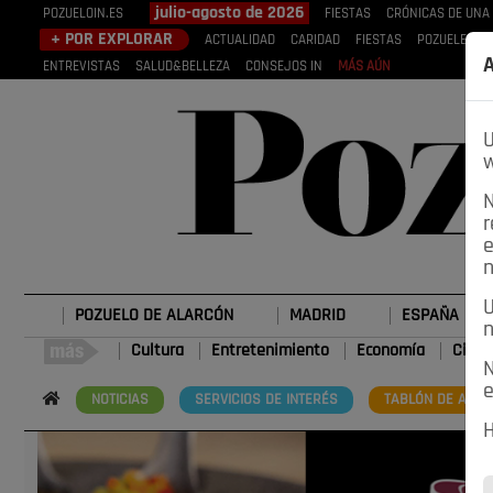
julio-agosto de 2026
POZUELOIN.ES
FIESTAS
CRÓNICAS DE UNA
+ POR EXPLORAR
ACTUALIDAD
CARIDAD
FIESTAS
POZUELEROS
A
ENTREVISTAS
SALUD&BELLEZA
CONSEJOS IN
MÁS AÚN
U
w
N
r
e
n
U
POZUELO DE ALARCÓN
MADRID
ESPAÑA
n
Cultura
Entretenimiento
Economía
Cienc
N
e
NOTICIAS
SERVICIOS DE INTERÉS
TABLÓN DE ANUN
H