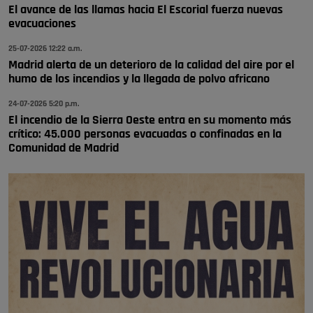
El avance de las llamas hacia El Escorial fuerza nuevas
🔴 EXCLUSIVA | El comisario de la …
evacuaciones
25-07-2026 12:22 a.m.
Madrid alerta de un deterioro de la calidad del aire por el
humo de los incendios y la llegada de polvo africano
24-07-2026 5:20 p.m.
El incendio de la Sierra Oeste entra en su momento más
crítico: 45.000 personas evacuadas o confinadas en la
Comunidad de Madrid