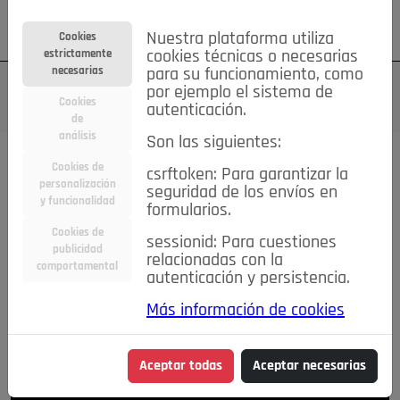
Su cuenta
Regístrese
¿Olvidó su contraseña?
Nuestra plataforma utiliza
Cookies
estrictamente
cookies técnicas o necesarias
necesarias
para su funcionamiento, como
por ejemplo el sistema de
Cookies
autenticación.
de
análisis
Son las siguientes:
Cookies de
Todas las noticias..
csrftoken: Para garantizar la
personalización
seguridad de los envíos en
y funcionalidad
formularios.
#TePrestoMisOjos
Caridad
Ciencia&Tecnología
Cookies de
Cultura
Deportes
Economía
Educación
sessionid: Para cuestiones
publicidad
relacionadas con la
Entretenimiento
España
Estilo de Vida
comportamental
autenticación y persistencia.
Internacional
Madrid
Opinión IN
Pozuelo de Alarcón
Pozuelo en imágenes
Salud
🔴 En Directo
Más información de cookies
Aceptar todas
Aceptar necesarias