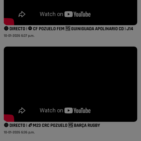
🔴 DIRECTO | ⚽️ CF POZUELO FEM 🆚 GUINIGUADA APOLINARIO CD | J14
10-01-2026 6:37 p.m.
🔴 DIRECTO | 🏉M23 CRC POZUELO 🆚 BARÇA RUGBY
10-01-2026 6:36 p.m.