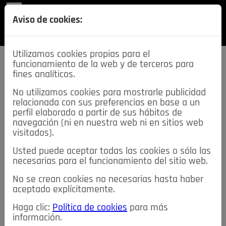
REVISTA
Aviso de cookies:
SECCIONES
Utilizamos cookies propias para el
funcionamiento de la web y de terceros para
fines analíticos.
No utilizamos cookies para mostrarle publicidad
relacionada con sus preferencias en base a un
descarga esta
perfil elaborado a partir de sus hábitos de
REVISTA
navegación (ni en nuestra web ni en sitios web
visitados).
Usted puede aceptar todas las cookies o sólo las
≡
NOTICIAS
necesarias para el funcionamiento del sitio web.
No se crean cookies no necesarias hasta haber
NOTICIAS
SERVICIOS DE INTERÉS
aceptado explícitamente.
TABLÓN DE ANUNCIOS
MIS ANUNCIOS
CONTACTO
Haga clic:
Política de cookies
para más
información.
NOSOTROS