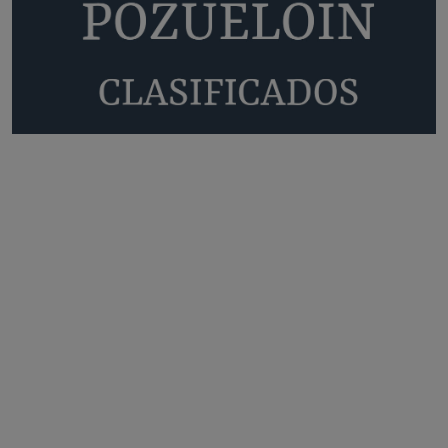
Quejas por el deterioro de la
limpieza …
Será amigo de alguien importante...en el Congreso, Senado, en la
Policía o en la politica
Pozuelo de Alarcón
🔴 EXCLUSIVA | El comisario de la …
😆Durán menos qué un caramelo en la puerta de un colegio 🍬
Pozuelo de Alarcón
🔴 EXCLUSIVA | El comisario de la …
se va porke no tiene piscina 🤪🤪🤪
Pozuelo de Alarcón
🔴 EXCLUSIVA | El comisario de la …