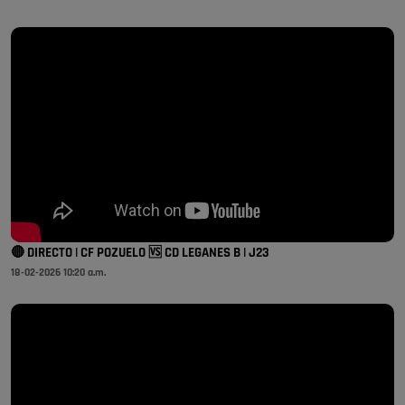
🔴 DIRECTO | CF POZUELO 🆚 CD LEGANES B | J23
18-02-2026 10:20 a.m.