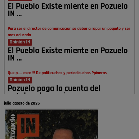
El Pueblo Existe miente en Pozuelo
IN …
Para ser el director de comunicación se debería rapar un poquito y ser
mas educado
Opinión IN
El Pueblo Existe miente en Pozuelo
IN …
Que p..... asco !!! De politicuchos y periodicuchos Ppineros
Opinión IN
Pozuelo paga la cuenta del
autobombo: casi …
julio-agosto de 2026
Señora Alcaldesa Ud no ha vivido nunca en Pozuelo , pero yo si desde
hace más de 60 años , …
Pozuelo de Alarcón
Quejas por el deterioro de la