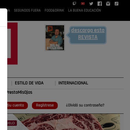
 RUBIA
SEGUNDOS FUERA
FOOD&DRINK
LA BUENA EDUCACIÓN
descarga esta
REVISTA
ESTILO DE VIDA
INTERNACIONAL
#TePrestoMisOjos
o
Su cuenta
Regístrese
¿Olvidó su contraseña?