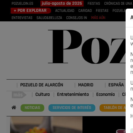
julio-agosto de 2026
POZUELOIN.ES
FIESTAS
CRÓNICAS DE UNA
+ POR EXPLORAR
ACTUALIDAD
CARIDAD
FIESTAS
POZUELEROS
A
ENTREVISTAS
SALUD&BELLEZA
CONSEJOS IN
MÁS AÚN
U
w
N
r
e
n
U
POZUELO DE ALARCÓN
MADRID
ESPAÑA
n
Cultura
Entretenimiento
Economía
Cienc
N
e
NOTICIAS
SERVICIOS DE INTERÉS
TABLÓN DE ANUN
H