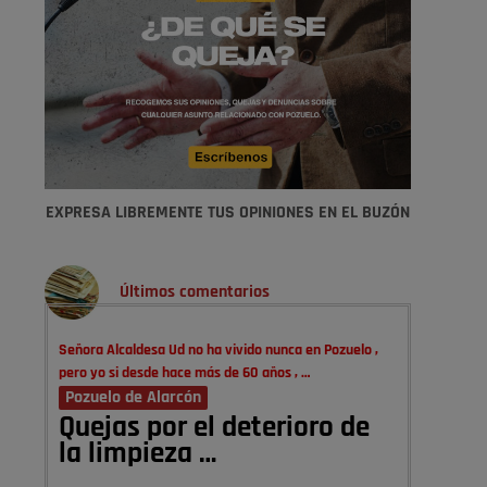
EXPRESA LIBREMENTE TUS OPINIONES EN EL BUZÓN
Últimos comentarios
Señora Alcaldesa Ud no ha vivido nunca en Pozuelo ,
pero yo si desde hace más de 60 años , …
Pozuelo de Alarcón
Quejas por el deterioro de
la limpieza …