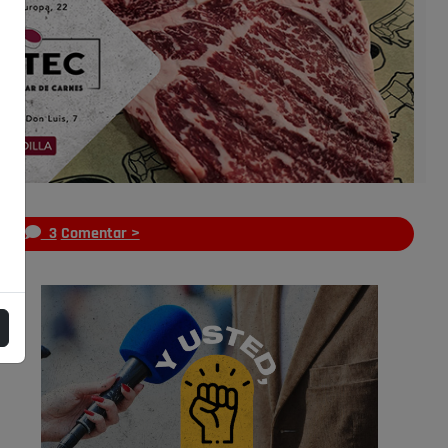
s
3
Comentar >