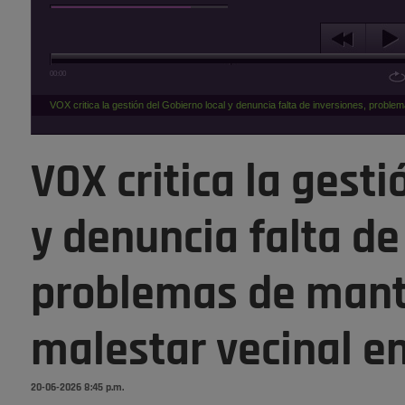
00:00
VOX critica la gestión del Gobierno local y denuncia falta de inversiones, probl
VOX critica la gesti
y denuncia falta de
problemas de mant
malestar vecinal e
20-06-2026 8:45 p.m.