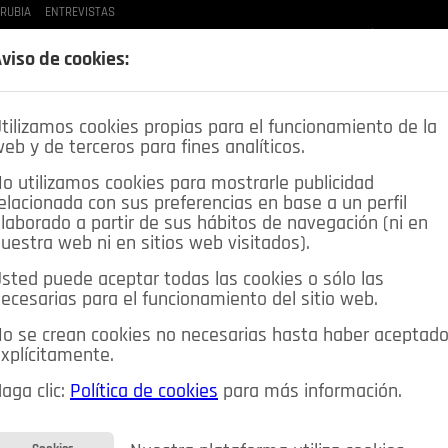
 RUBIA
ENTREVISTAS
LAS BUENAS MANERAS
LO QUE TE DIJE
SPLEEN DE POZUELO
CRÓNICAS DE UNA
viso de cookies:
tilizamos cookies propias para el funcionamiento de la
eb y de terceros para fines analíticos.
o utilizamos cookies para mostrarle publicidad
elacionada con sus preferencias en base a un perfil
laborado a partir de sus hábitos de navegación (ni en
uestra web ni en sitios web visitados).
sted puede aceptar todas las cookies o sólo las
DEPORTES
OPINIÓN IN
SALUD
🔴 EN DIRECTO
ecesarias para el funcionamiento del sitio web.
ia&Tecnología
Educación
Caridad
Pozuelo en imágenes
o se crean cookies no necesarias hasta haber aceptad
xplícitamente.
CIOS
MIS ANUNCIOS
CONTACTO
NOSOTROS
aga clic:
Política de cookies
para más información.