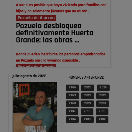
A ver si es posible que haya vivienda para familias con
hijos y no solamente jóvenes que no es tan …
Pozuelo de Alarcón
Pozuelo desbloquea
definitivamente Huerta
Grande: las obras …
Donde pueden inscribirse las personas empadronados
en Pozuelo para la vivienda asequible .
Pozuelo de Alarcón
Pozuelo desbloquea
julio-agosto de 2026
NÚMEROS ANTERIORES:
definitivamente Huerta
Grande: las obras …
2 026
2 025
2 024
2 023
2 022
2 021
También pienso que si no fuéramos tan sucios no haría
2 020
2 019
2 018
falta denunciar nada
2 017
2 016
2 015
Pozuelo de Alarcón
2 014
2 013
2 012
Quejas por el deterioro de
la limpieza …