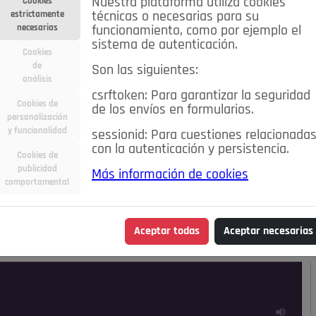
Nuestra plataforma utiliza cookies
Cookies
estrictamente
técnicas o necesarias para su
necesarias
funcionamiento, como por ejemplo el
sistema de autenticación.
Cookies
de
Son las siguientes:
análisis
csrftoken: Para garantizar la seguridad
Cookies de
de los envíos en formularios.
personalización
y funcionalidad
sessionid: Para cuestiones relacionada
con la autenticación y persistencia.
Cookies de
publicidad
Más información de cookies
ra
Deportes
Economía
Educación
comportamental
Madrid
Opinión IN
Pozuelo de Alarcón
Pozuelo en
Aceptar todas
Aceptar necesarias