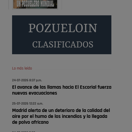
Será amigo de alguien importante...en el Congreso,
Senado, en la Policía o en la politica
Pozuelo de Alarcón
🔴 EXCLUSIVA | El comisario
de la …
😆Durán menos qué un caramelo en la puerta de un
colegio 🍬
Pozuelo de Alarcón
Lo más leído
🔴 EXCLUSIVA | El comisario
24-07-2026 8:37 p.m.
de la …
El avance de las llamas hacia El Escorial fuerza
nuevas evacuaciones
se va porke no tiene piscina 🤪🤪🤪
25-07-2026 12:22 a.m.
Pozuelo de Alarcón
Madrid alerta de un deterioro de la calidad del
🔴 EXCLUSIVA | El comisario
aire por el humo de los incendios y la llegada
de la …
de polvo africano