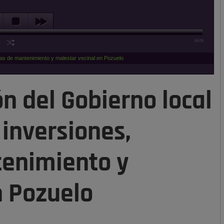
04:56
emas de mantenimiento y malestar vecinal en Pozuelo
ón del Gobierno local
 inversiones,
enimiento y
n Pozuelo