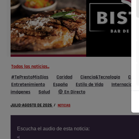
Todas las noticias..
#TePrestoMisOjos
Caridad
Ciencia&Tecnología
Cultu
Entretenimiento
España
Estilo de Vida
Internacional
imágenes
Salud
🔴 En Directo
JULIO-AGOSTO DE 2026
/
NOTICIAS
Escucha el audio de esta noticia: