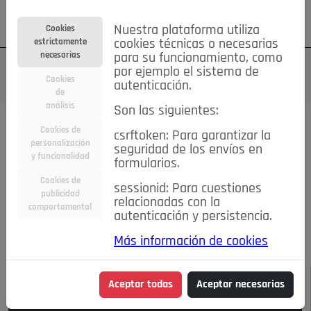
Su cuenta
Regístrese
¿Olvidó su contraseña?
Nuestra plataforma utiliza
Cookies
estrictamente
cookies técnicas o necesarias
necesarias
para su funcionamiento, como
por ejemplo el sistema de
Cookies
autenticación.
de
análisis
Son las siguientes:
Todas las noticias..
Cookies de
csrftoken: Para garantizar la
personalización
seguridad de los envíos en
#TePrestoMisOjos
Caridad
Ciencia&Tecnología
y funcionalidad
formularios.
Cultura
Deportes
Economía
Educación
Cookies de
Entretenimiento
España
Estilo de Vida
sessionid: Para cuestiones
publicidad
Internacional
Madrid
Opinión IN
Pozuelo de Alarcón
relacionadas con la
comportamental
autenticación y persistencia.
Pozuelo en imágenes
Salud
🔴 En Directo
Más información de cookies
JULIO-AGOSTO DE 2026
/
NOTICIAS
Aceptar todas
Aceptar necesarias
Escucha el audio de esta noticia: