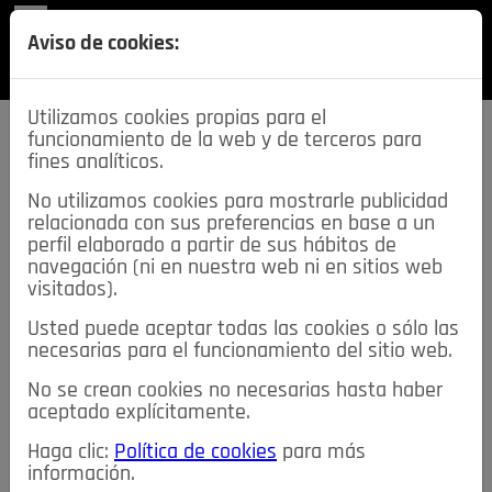
REVISTA
Aviso de cookies:
SECCIONES
Utilizamos cookies propias para el
funcionamiento de la web y de terceros para
fines analíticos.
No utilizamos cookies para mostrarle publicidad
relacionada con sus preferencias en base a un
descarga esta
perfil elaborado a partir de sus hábitos de
REVISTA
navegación (ni en nuestra web ni en sitios web
visitados).
Usted puede aceptar todas las cookies o sólo las
≡
NOTICIAS
necesarias para el funcionamiento del sitio web.
No se crean cookies no necesarias hasta haber
NOTICIAS
SERVICIOS DE INTERÉS
aceptado explícitamente.
TABLÓN DE ANUNCIOS
MIS ANUNCIOS
CONTACTO
Haga clic:
Política de cookies
para más
información.
NOSOTROS