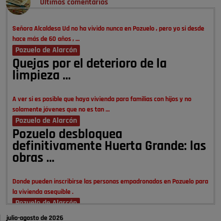
Últimos comentarios
Señora Alcaldesa Ud no ha vivido nunca en Pozuelo , pero yo si desde
hace más de 60 años , …
Pozuelo de Alarcón
Quejas por el deterioro de la
limpieza …
A ver si es posible que haya vivienda para familias con hijos y no
solamente jóvenes que no es tan …
Pozuelo de Alarcón
Pozuelo desbloquea
definitivamente Huerta Grande: las
obras …
Donde pueden inscribirse las personas empadronados en Pozuelo para
la vivienda asequible .
Pozuelo de Alarcón
Pozuelo desbloquea
julio-agosto de 2026