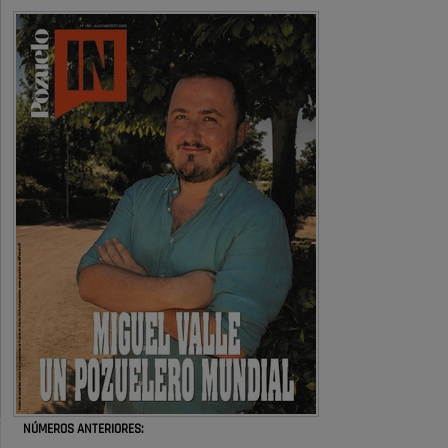
definitivamente Huerta Grande: las
obras …
También pienso que si no fuéramos tan sucios no haría falta denunciar
nada
Pozuelo de Alarcón
Quejas por el deterioro de la
limpieza …
Será amigo de alguien importante...en el Congreso, Senado, en la
Policía o en la politica
Pozuelo de Alarcón
🔴 EXCLUSIVA | El comisario de la …
😆Durán menos qué un caramelo en la puerta de un colegio 🍬
Pozuelo de Alarcón
🔴 EXCLUSIVA | El comisario de la …
NÚMEROS ANTERIORES:
se va porke no tiene piscina 🤪🤪🤪