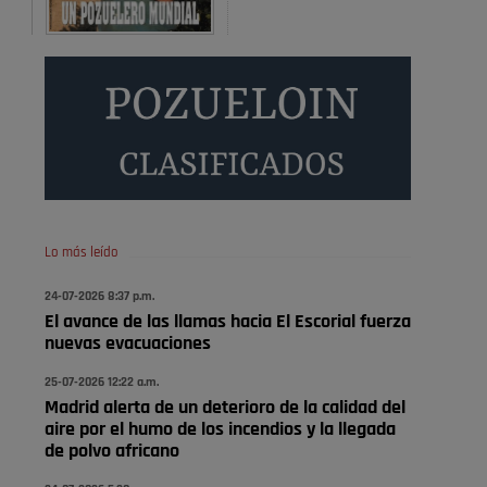
A ver si es posible que haya vivienda para familias con
hijos y no solamente jóvenes que no es tan …
Pozuelo de Alarcón
Pozuelo desbloquea
definitivamente Huerta
Grande: las obras …
Donde pueden inscribirse las personas empadronados
en Pozuelo para la vivienda asequible .
Pozuelo de Alarcón
Lo más leído
Pozuelo desbloquea
24-07-2026 8:37 p.m.
definitivamente Huerta
El avance de las llamas hacia El Escorial fuerza
Grande: las obras …
nuevas evacuaciones
También pienso que si no fuéramos tan sucios no haría
25-07-2026 12:22 a.m.
Madrid alerta de un deterioro de la calidad del
falta denunciar nada
aire por el humo de los incendios y la llegada
Pozuelo de Alarcón
de polvo africano
Quejas por el deterioro de