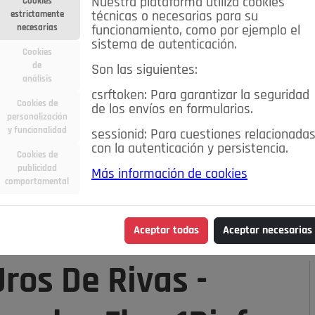
Nuestra plataforma utiliza cookies
Cookies
estrictamente
técnicas o necesarias para su
necesarias
funcionamiento, como por ejemplo el
sistema de autenticación.
Cookies
de
Son las siguientes:
análisis
csrftoken: Para garantizar la seguridad
Cookies de
de los envíos en formularios.
personalización
y funcionalidad
sessionid: Para cuestiones relacionada
con la autenticación y persistencia.
Cookies de
publicidad
Más información de cookies
ra
Deportes
Economía
Educación
comportamental
Madrid
Opinión IN
Pozuelo de Alarcón
Pozuelo en
Aceptar todas
Aceptar necesarias
ros De Rivas -