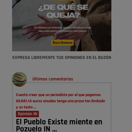
EXPRESA LIBREMENTE TUS OPINIONES EN EL BUZÓN
Últimos comentarios
Cuesta creer que un periodista por el que pagamos
69.881,14 euros anuales tenga una prosa tan limitada
y un texto …
Opinión IN
El Pueblo Existe miente en
Pozuelo IN …