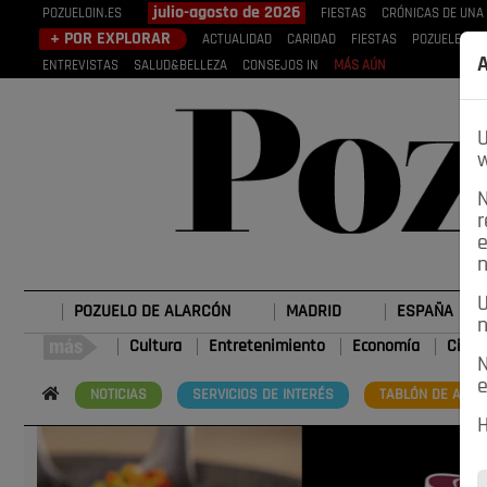
julio-agosto de 2026
POZUELOIN.ES
FIESTAS
CRÓNICAS DE UNA
+ POR EXPLORAR
ACTUALIDAD
CARIDAD
FIESTAS
POZUELEROS
A
ENTREVISTAS
SALUD&BELLEZA
CONSEJOS IN
MÁS AÚN
U
w
N
r
e
n
U
POZUELO DE ALARCÓN
MADRID
ESPAÑA
n
Cultura
Entretenimiento
Economía
Cienc
N
e
NOTICIAS
SERVICIOS DE INTERÉS
TABLÓN DE ANUN
H