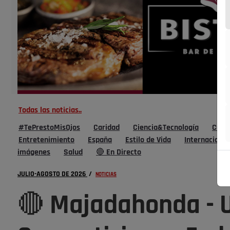
Todas las noticias..
#TePrestoMisOjos
Caridad
Ciencia&Tecnología
Cultu
Entretenimiento
España
Estilo de Vida
Internacional
imágenes
Salud
🔴 En Directo
JULIO-AGOSTO DE 2026
/
NOTICIAS
🔴 Majadahonda - U