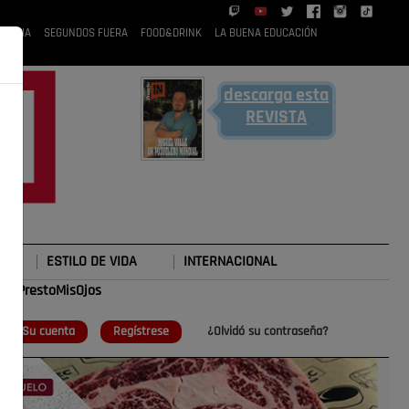
 RUBIA
SEGUNDOS FUERA
FOOD&DRINK
LA BUENA EDUCACIÓN
descarga esta
REVISTA
ESTILO DE VIDA
INTERNACIONAL
#TePrestoMisOjos
o
Su cuenta
Regístrese
¿Olvidó su contraseña?