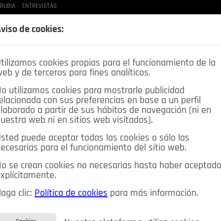
 RUBIA
ENTREVISTAS
LAS BUENAS MANERAS
LO QUE TE DIJE
SPLEEN DE POZUELO
CRÓNICAS DE UNA
viso de cookies:
tilizamos cookies propias para el funcionamiento de la
eb y de terceros para fines analíticos.
o utilizamos cookies para mostrarle publicidad
elacionada con sus preferencias en base a un perfil
laborado a partir de sus hábitos de navegación (ni en
uestra web ni en sitios web visitados).
sted puede aceptar todas las cookies o sólo las
DEPORTES
OPINIÓN IN
SALUD
🔴 EN DIRECTO
ecesarias para el funcionamiento del sitio web.
ia&Tecnología
Educación
Caridad
Pozuelo en imágenes
o se crean cookies no necesarias hasta haber aceptad
xplícitamente.
CIOS
MIS ANUNCIOS
CONTACTO
NOSOTROS
aga clic:
Política de cookies
para más información.