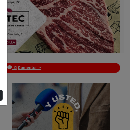
s
0
Comentar >