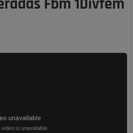
eradas Fbm 1Divfem