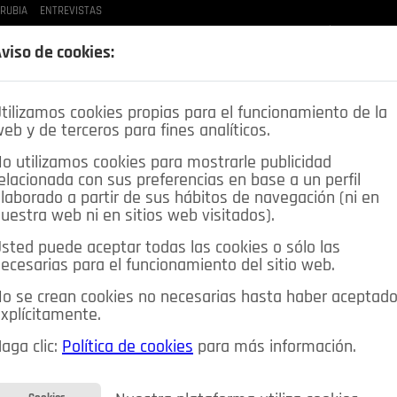
 RUBIA
ENTREVISTAS
LAS BUENAS MANERAS
LO QUE TE DIJE
SPLEEN DE POZUELO
CRÓNICAS DE UNA
viso de cookies:
tilizamos cookies propias para el funcionamiento de la
eb y de terceros para fines analíticos.
o utilizamos cookies para mostrarle publicidad
elacionada con sus preferencias en base a un perfil
laborado a partir de sus hábitos de navegación (ni en
uestra web ni en sitios web visitados).
sted puede aceptar todas las cookies o sólo las
DEPORTES
OPINIÓN IN
SALUD
🔴 EN DIRECTO
ecesarias para el funcionamiento del sitio web.
ia&Tecnología
Educación
Caridad
Pozuelo en imágenes
o se crean cookies no necesarias hasta haber aceptad
xplícitamente.
CIOS
MIS ANUNCIOS
CONTACTO
NOSOTROS
aga clic:
Política de cookies
para más información.