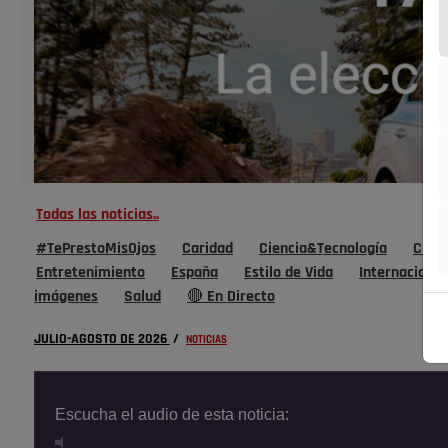
Todas las noticias..
#TePrestoMisOjos
Caridad
Ciencia&Tecnología
Cultu
Entretenimiento
España
Estilo de Vida
Internacional
imágenes
Salud
🔴 En Directo
JULIO-AGOSTO DE 2026
/
NOTICIAS
Escucha el audio de esta noticia: