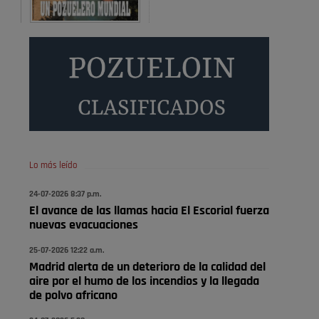
Donde pueden inscribirse las personas empadronados
en Pozuelo para la vivienda asequible .
Pozuelo de Alarcón
Pozuelo desbloquea
definitivamente Huerta
Grande: las obras …
También pienso que si no fuéramos tan sucios no haría
falta denunciar nada
Pozuelo de Alarcón
Lo más leído
Quejas por el deterioro de
24-07-2026 8:37 p.m.
la limpieza …
El avance de las llamas hacia El Escorial fuerza
nuevas evacuaciones
Será amigo de alguien importante...en el Congreso,
Senado, en la Policía o en la politica
25-07-2026 12:22 a.m.
Madrid alerta de un deterioro de la calidad del
Pozuelo de Alarcón
aire por el humo de los incendios y la llegada
🔴 EXCLUSIVA | El comisario
de polvo africano
de la …