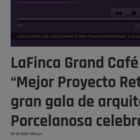
00:00
LaFinca Grand Café recibe el premio al “Mejor Proyecto Retail Nacional” en la g
LaFinca Grand Café 
“Mejor Proyecto Ret
gran gala de arquit
Porcelanosa celebr
28-05-2026 7:09 p.m.