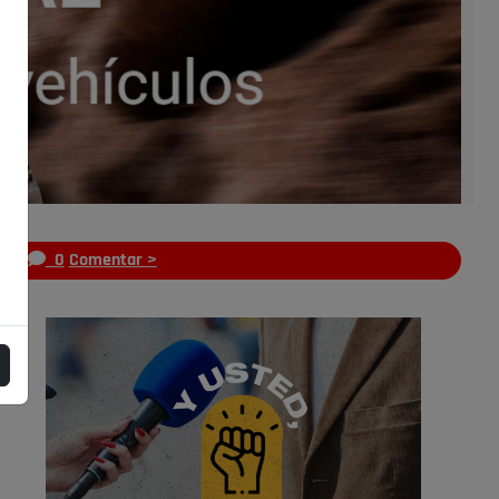
s
0
Comentar >