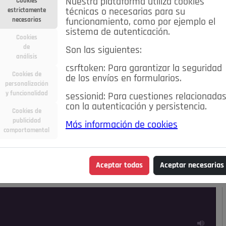
Nuestra plataforma utiliza cookies
Cookies
estrictamente
técnicas o necesarias para su
necesarias
funcionamiento, como por ejemplo el
sistema de autenticación.
Cookies
de
Son las siguientes:
análisis
csrftoken: Para garantizar la seguridad
Cookies de
de los envíos en formularios.
personalización
y funcionalidad
sessionid: Para cuestiones relacionada
con la autenticación y persistencia.
Cookies de
publicidad
Más información de cookies
ra
Deportes
Economía
Educación
comportamental
Madrid
Opinión IN
Pozuelo de Alarcón
Pozuelo en
Aceptar todas
Aceptar necesarias