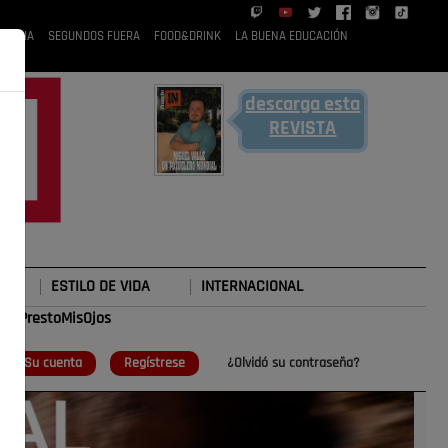
 RUBIA
SEGUNDOS FUERA
FOOD&DRINK
LA BUENA EDUCACIÓN
descarga esta
REVISTA
ESTILO DE VIDA
INTERNACIONAL
#TePrestoMisOjos
o
Su cuenta
Regístrese
¿Olvidó su contraseña?