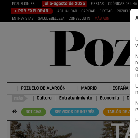
julio-agosto de 2026
POZUELOIN.ES
FIESTAS
CRÓNICAS DE UNA
+ POR EXPLORAR
ACTUALIDAD
CARIDAD
FIESTAS
POZUELEROS
A
ENTREVISTAS
SALUD&BELLEZA
CONSEJOS IN
MÁS AÚN
U
w
N
r
e
n
U
POZUELO DE ALARCÓN
MADRID
ESPAÑA
n
Cultura
Entretenimiento
Economía
Cienc
N
e
NOTICIAS
SERVICIOS DE INTERÉS
TABLÓN DE ANUN
H