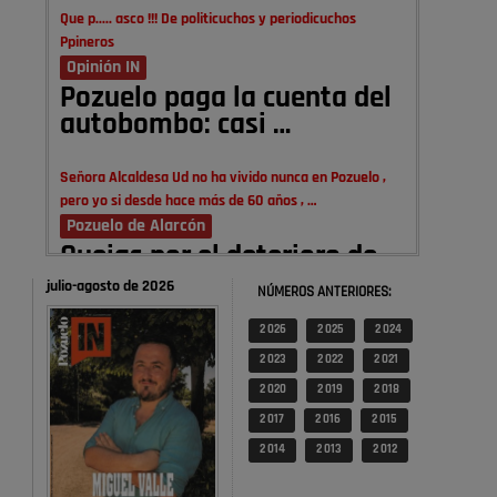
Que p..... asco !!! De politicuchos y periodicuchos
Ppineros
Opinión IN
Pozuelo paga la cuenta del
autobombo: casi …
Señora Alcaldesa Ud no ha vivido nunca en Pozuelo ,
pero yo si desde hace más de 60 años , …
Pozuelo de Alarcón
Quejas por el deterioro de
la limpieza …
julio-agosto de 2026
NÚMEROS ANTERIORES:
2 026
2 025
2 024
A ver si es posible que haya vivienda para familias con
hijos y no solamente jóvenes que no es tan …
2 023
2 022
2 021
Pozuelo de Alarcón
2 020
2 019
2 018
Pozuelo desbloquea
2 017
2 016
2 015
definitivamente Huerta
2 014
2 013
2 012
Grande: las obras …