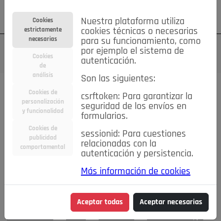
Su cuenta
Regístrese
¿Olvidó su contraseña?
Nuestra plataforma utiliza
Cookies
estrictamente
cookies técnicas o necesarias
necesarias
para su funcionamiento, como
por ejemplo el sistema de
Cookies
autenticación.
de
análisis
Son las siguientes:
Cookies de
Todas las secciones..
csrftoken: Para garantizar la
personalización
seguridad de los envíos en
#MemoriaHistorica
Actualidad
Asociaciones
Bares,
y funcionalidad
formularios.
qué lugares
Caridad
Comentarios
Conectados
Cookies de
sessionid: Para cuestiones
Consejos IN
Crónicas de una Rubia
Cultura
publicidad
relacionadas con la
DEPORTES
De mente
Detrás de la mirada
comportamental
autenticación y persistencia.
Economía
Editorial
El Mirador
Elecciones
Emprendedores
Entrevistas
Fiestas
Flamenco
Más información de cookies
Food&Drink
Hablemos de...
La Buena Vida
La Consulta
del Doktor Castells
La buena educación
Las Buenas
Aceptar todas
Aceptar necesarias
Maneras
Las cosas claras
Lo que te dije
Moda&Belleza
Motor
Pozueleros
Pozuelo Prestigio