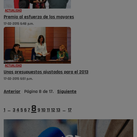
ACTUALIDAD
Premio al esfuerzo de los mayores
17-02-2015 6:48 p.m.
ACTUALIDAD
Unos presupuestos ajustados para el 2013
17-02-2015 6:51 p.m.
Anterior
Página
8
de
17
.
Siguiente
8
1
...
3
4
5
6
7
9
10
11
12
13
...
17