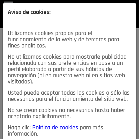
REVISTA
Aviso de cookies:
SECCIONES
Utilizamos cookies propias para el
funcionamiento de la web y de terceros para
fines analíticos.
No utilizamos cookies para mostrarle publicidad
relacionada con sus preferencias en base a un
descarga esta
perfil elaborado a partir de sus hábitos de
REVISTA
navegación (ni en nuestra web ni en sitios web
visitados).
Usted puede aceptar todas las cookies o sólo las
≡
NOTICIAS
necesarias para el funcionamiento del sitio web.
No se crean cookies no necesarias hasta haber
NOTICIAS
SERVICIOS DE INTERÉS
aceptado explícitamente.
TABLÓN DE ANUNCIOS
MIS ANUNCIOS
CONTACTO
Haga clic:
Política de cookies
para más
información.
NOSOTROS