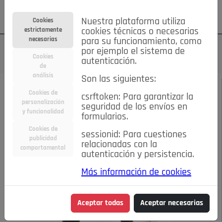
Su cuenta
Regístrese
¿Olvidó su contraseña?
Nuestra plataforma utiliza
Cookies
estrictamente
cookies técnicas o necesarias
necesarias
para su funcionamiento, como
por ejemplo el sistema de
Cookies
autenticación.
de
análisis
Son las siguientes:
ABRIL 2013
/
ACTUALIDAD
Cookies de
csrftoken: Para garantizar la
personalización
seguridad de los envíos en
Más zonas verdes
y funcionalidad
formularios.
Cookies de
sessionid: Para cuestiones
para Pozuelo
publicidad
relacionadas con la
comportamental
autenticación y persistencia.
23-12-2017 6:50 p.m.
Más información de cookies
Aceptar todas
Aceptar necesarias