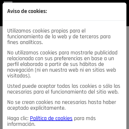
REVISTA
Aviso de cookies:
SECCIONES
Utilizamos cookies propias para el
funcionamiento de la web y de terceros para
fines analíticos.
No utilizamos cookies para mostrarle publicidad
relacionada con sus preferencias en base a un
descarga esta
perfil elaborado a partir de sus hábitos de
REVISTA
navegación (ni en nuestra web ni en sitios web
visitados).
Usted puede aceptar todas las cookies o sólo las
≡
NOTICIAS
necesarias para el funcionamiento del sitio web.
No se crean cookies no necesarias hasta haber
NOTICIAS
SERVICIOS DE INTERÉS
aceptado explícitamente.
TABLÓN DE ANUNCIOS
MIS ANUNCIOS
CONTACTO
Haga clic:
Política de cookies
para más
información.
NOSOTROS