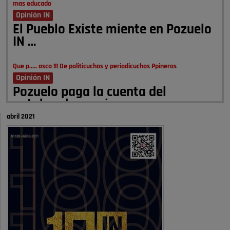
mas educado
Opinión IN
El Pueblo Existe miente en Pozuelo
IN …
Que p..... asco !!! De politicuchos y periodicuchos Ppineros
Opinión IN
Pozuelo paga la cuenta del
autobombo: casi …
abril 2021
Señora Alcaldesa Ud no ha vivido nunca en Pozuelo , pero yo si desde
hace más de 60 años , …
Pozuelo de Alarcón
Quejas por el deterioro de la
limpieza …
A ver si es posible que haya vivienda para familias con hijos y no
solamente jóvenes que no es tan …
Pozuelo de Alarcón