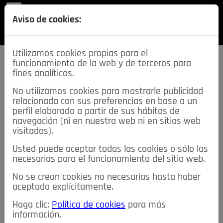
REVISTA
Aviso de cookies:
SECCIONES
Utilizamos cookies propias para el
funcionamiento de la web y de terceros para
fines analíticos.
No utilizamos cookies para mostrarle publicidad
relacionada con sus preferencias en base a un
descarga esta
perfil elaborado a partir de sus hábitos de
REVISTA
navegación (ni en nuestra web ni en sitios web
visitados).
Usted puede aceptar todas las cookies o sólo las
≡
NOTICIAS
necesarias para el funcionamiento del sitio web.
No se crean cookies no necesarias hasta haber
NOTICIAS
SERVICIOS DE INTERÉS
aceptado explícitamente.
TABLÓN DE ANUNCIOS
MIS ANUNCIOS
CONTACTO
Haga clic:
Política de cookies
para más
información.
NOSOTROS