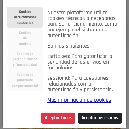
Su cuenta
Regístrese
¿Olvidó su contraseña?
Nuestra plataforma utiliza
Cookies
estrictamente
cookies técnicas o necesarias
necesarias
para su funcionamiento, como
por ejemplo el sistema de
Cookies
autenticación.
de
análisis
Son las siguientes:
ABRIL 2021
/
EDITORIAL
Cookies de
csrftoken: Para garantizar la
personalización
seguridad de los envíos en
CON VOSOTROS,
y funcionalidad
formularios.
Cookies de
sessionid: Para cuestiones
POZUELO
publicidad
relacionadas con la
comportamental
autenticación y persistencia.
17-04-2021 6:31 p.m.
Más información de cookies
Aceptar todas
Aceptar necesarias